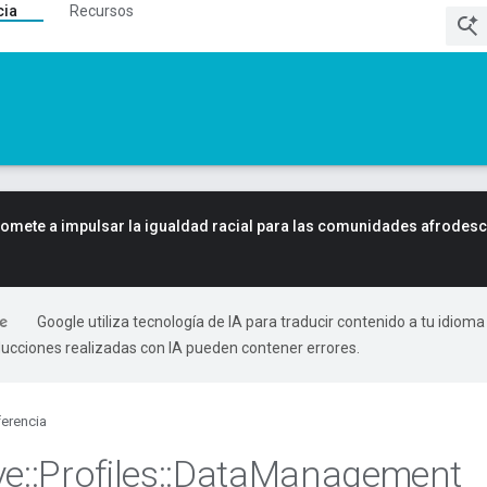
cia
Recursos
mete a impulsar la igualdad racial para las comunidades afrodes
Google utiliza tecnología de IA para traducir contenido a tu idioma
ducciones realizadas con IA pueden contener errores.
erencia
ve
::
Profiles
::
Data
Management
_