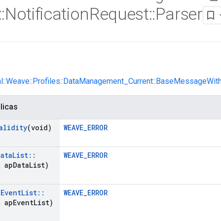
::
Notification
Request
::
Parser
nl::Weave::Profiles::DataManagement_Current::BaseMessageWith
licas
alidity
(void)
WEAVE_ERROR
Data
List
::
WEAVE_ERROR
 ap
Data
List)
(
Event
List
::
WEAVE_ERROR
 ap
Event
List)