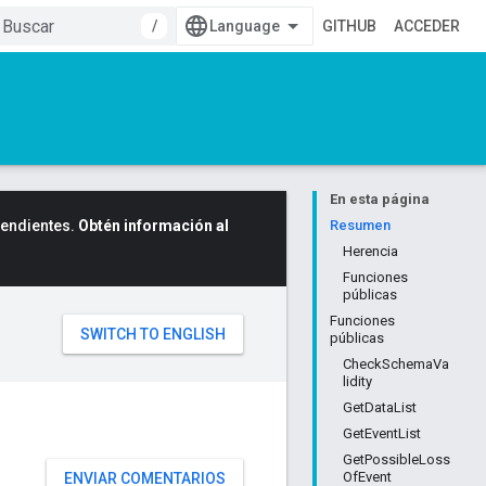
/
GITHUB
ACCEDER
En esta página
cendientes.
Obtén información al
Resumen
Herencia
Funciones
públicas
Funciones
públicas
CheckSchemaVa
lidity
GetDataList
GetEventList
GetPossibleLoss
OfEvent
ENVIAR COMENTARIOS