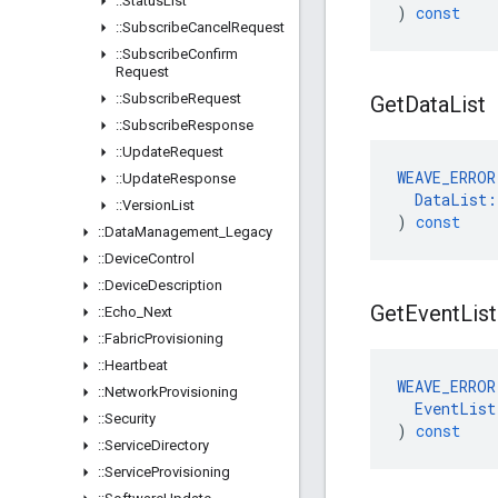
::
Status
List
)
const
::
Subscribe
Cancel
Request
::
Subscribe
Confirm
Request
::
Subscribe
Request
Get
Data
List
::
Subscribe
Response
::
Update
Request
WEAVE_ERROR
::
Update
Response
DataList
:
::
Version
List
)
const
::
Data
Management
_
Legacy
::
Device
Control
::
Device
Description
Get
Event
List
::
Echo
_
Next
::
Fabric
Provisioning
::
Heartbeat
WEAVE_ERROR
::
Network
Provisioning
EventList
::
Security
)
const
::
Service
Directory
::
Service
Provisioning