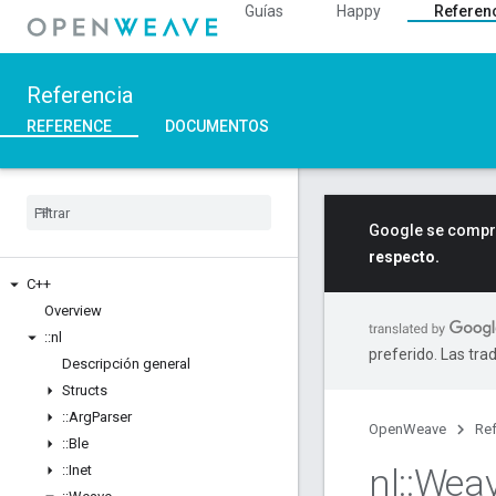
Guías
Happy
Referen
Referencia
REFERENCE
DOCUMENTOS
Google se compro
respecto.
C++
Overview
::
nl
preferido. Las tra
Descripción general
Structs
::
Arg
Parser
OpenWeave
Ref
::
Ble
nl
::
Wea
::
Inet