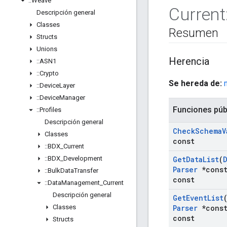
::
Weave
Current
Descripción general
Classes
Resumen
Structs
Unions
Herencia
::
ASN1
::
Crypto
Se hereda de:
::
Device
Layer
::
Device
Manager
Funciones púb
::
Profiles
Descripción general
Check
Schema
V
Classes
const
::
BDX
_
Current
::
BDX
_
Development
Get
Data
List
(
Parser
*const
::
Bulk
Data
Transfer
const
::
Data
Management
_
Current
Descripción general
Get
Event
List
Classes
Parser
*const
const
Structs