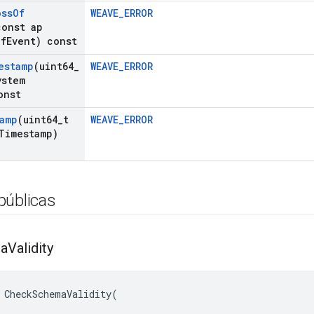
oss
Of
WEAVE_ERROR
const ap
Of
Event) const
estamp
(uint64
_
WEAVE_ERROR
ystem
onst
amp
(uint64
_
t
WEAVE_ERROR
Timestamp)
públicas
a
Validity
CheckSchemaValidity
(