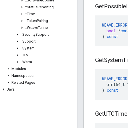
::
Software
Update
Get
Possible
::
Status
Reporting
::
Time
::
Token
Pairing
WEAVE_ERROR
::
Weave
Tunnel
bool
*
con
::
Security
Support
)
const
::
Support
::
System
::
TLV
Get
System
T
::
Warm
Modules
Namespaces
WEAVE_ERROR
Related Pages
uint64_t
Java
)
const
Get
UTCTime