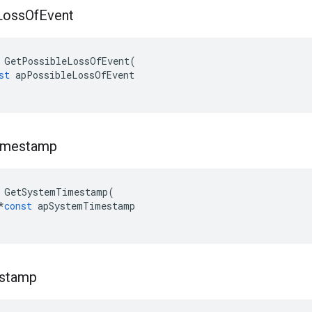
Loss
Of
Event
GetPossibleLossOfEvent
(
st
apPossibleLossOfEvent
imestamp
GetSystemTimestamp
(
*
const
apSystemTimestamp
stamp