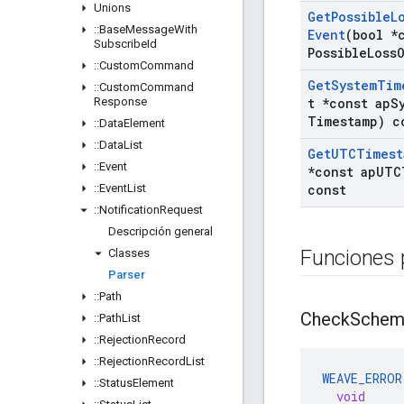
Unions
Get
Possible
L
::
Base
Message
With
Event
(bool *
Subscribe
Id
Possible
Loss
::
Custom
Command
Get
System
Tim
::
Custom
Command
Response
t *const ap
S
Timestamp) c
::
Data
Element
::
Data
List
Get
UTCTimest
::
Event
*const ap
UTC
::
Event
List
const
::
Notification
Request
Descripción general
Funciones 
Classes
Parser
::
Path
Check
Schem
::
Path
List
::
Rejection
Record
::
Rejection
Record
List
WEAVE_ERROR
::
Status
Element
void