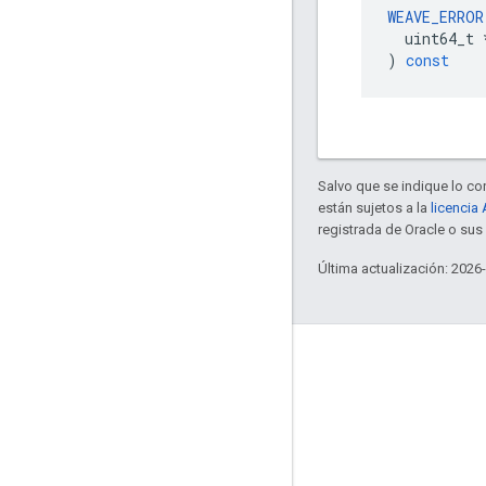
WEAVE_ERROR
uint64_t
)
const
Salvo que se indique lo con
están sujetos a la
licencia
registrada de Oracle o su
Última actualización: 2026
GitHub
OpenWeave
Happy
OpenThread