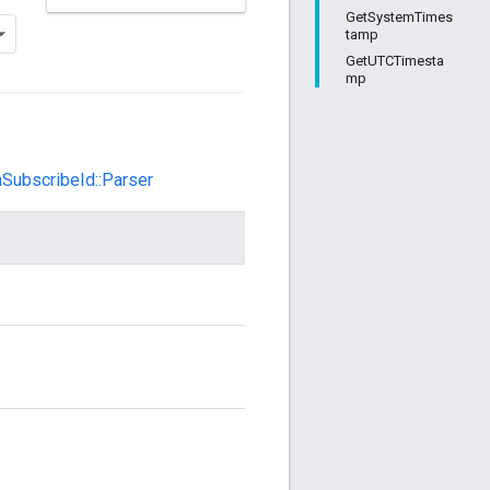
GetSystemTimes
tamp
GetUTCTimesta
mp
SubscribeId::Parser