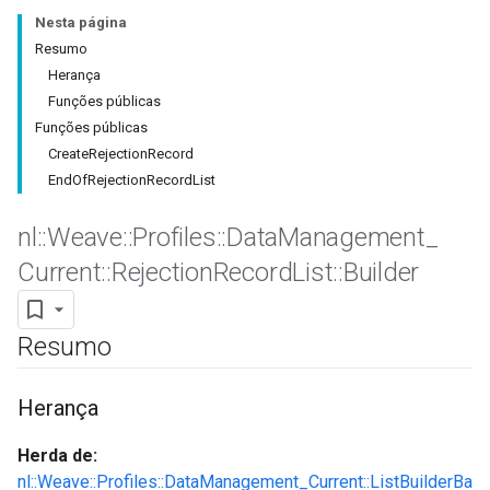
Nesta página
Resumo
Herança
Funções públicas
Funções públicas
CreateRejectionRecord
EndOfRejectionRecordList
nl
::
Weave
::
Profiles
::
Data
Management
_
Current
::
Rejection
Record
List
::
Builder
Id
Resumo
Herança
Herda de:
nl::Weave::Profiles::DataManagement_Current::ListBuilderBa