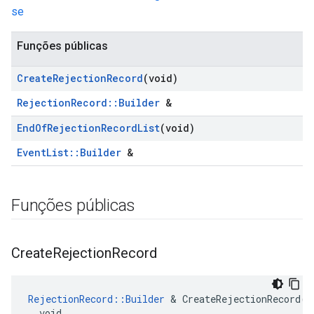
se
Funções públicas
Create
Rejection
Record
(void)
RejectionRecord::Builder
&
End
Of
Rejection
Record
List
(void)
EventList::Builder
&
Funções públicas
Create
Rejection
Record
RejectionRecord::Builder
 & CreateRejectionRecord(

  void
