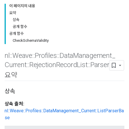
이 페이지의 내용
요약
상속
공개 함수
공개 함수
CheckSchemaValidity
nl
::
Weave
::
Profiles
::
Data
Management
_
Id
Current
::
Rejection
Record
List
::
Parser
요약
상속
상속 출처:
nl::Weave::Profiles::DataManagement_Current::ListParserBa
se