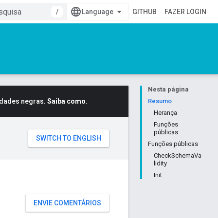
/
GITHUB
FAZER LOGIN
Nesta página
idades negras.
Saiba como
.
Resumo
Herança
Funções
públicas
Funções públicas
CheckSchemaVa
lidity
Init
ENVIE COMENTÁRIOS