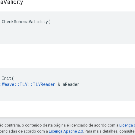
a
Validity
CheckSchemaValidity
(
Init
(
:
Weave
::
TLV
::
TLVReader
&
aReader
ão contrária, o conteúdo desta página é licenciado de acordo com a
Licença 
icenciadas de acordo com a
Licença Apache 2.0
. Para mais detalhes, consult