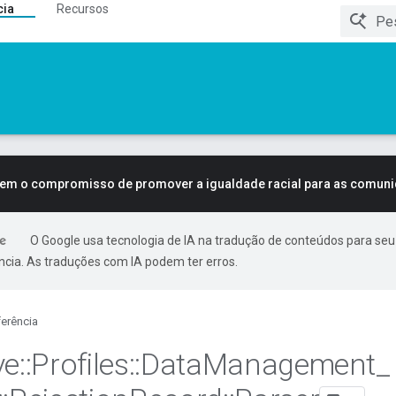
cia
Recursos
tem o compromisso de promover a igualdade racial para as comun
O Google usa tecnologia de IA na tradução de conteúdos para seu
ncia. As traduções com IA podem ter erros.
erência
ve
::
Profiles
::
Data
Management
_