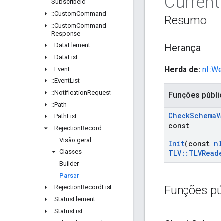
Current
Subscribe
Id
::
Custom
Command
Resumo
::
Custom
Command
Response
::
Data
Element
Herança
::
Data
List
Herda de:
nl::W
::
Event
::
Event
List
::
Notification
Request
Funções públi
::
Path
Check
Schema
V
::
Path
List
const
::
Rejection
Record
Visão geral
Init
(const
n
Classes
TLV
::
TLVRead
Builder
Parser
::
Rejection
Record
List
Funções pú
::
Status
Element
::
Status
List