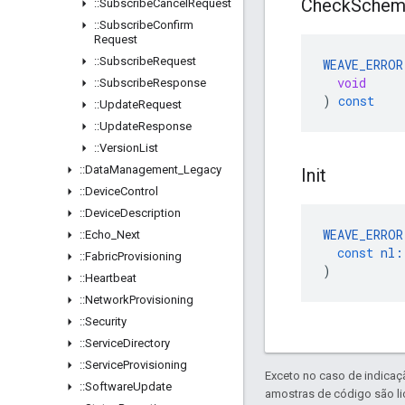
Check
Schem
::
Subscribe
Cancel
Request
::
Subscribe
Confirm
Request
::
Subscribe
Request
WEAVE_ERROR
void
::
Subscribe
Response
)
const
::
Update
Request
::
Update
Response
::
Version
List
::
Data
Management
_
Legacy
Init
::
Device
Control
::
Device
Description
WEAVE_ERROR
::
Echo
_
Next
const
nl
:
::
Fabric
Provisioning
)
::
Heartbeat
::
Network
Provisioning
::
Security
::
Service
Directory
::
Service
Provisioning
Exceto no caso de indicaç
::
Software
Update
amostras de código são l