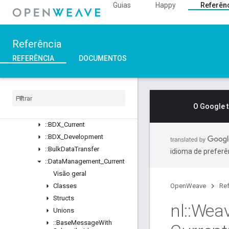
Classes
Guias
Happy
Referên
Structs
Unions
::ASN1
Referência
::Crypto
REFERÊNCIA
DOCUMENTOS
::DeviceLayer
::
Device
Manager
::
Profiles
Visão geral
O Google 
Classes
::
BDX
_
Current
::
BDX
_
Development
::
Bulk
Data
Transfer
idioma de preferê
::
Data
Management
_
Current
Visão geral
Classes
OpenWeave
Ref
Structs
nl
::
Wea
Unions
::
Base
Message
With