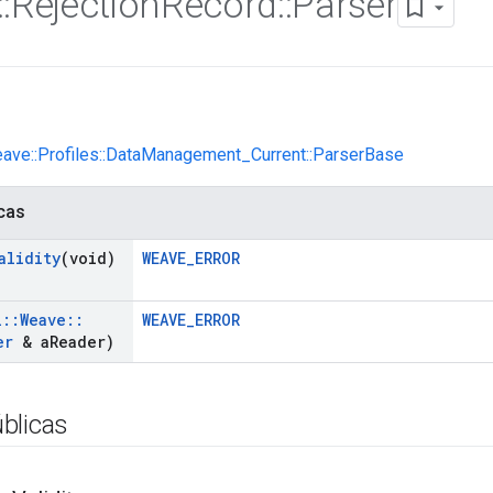
::
Rejection
Record
::
Parser
eave::Profiles::DataManagement_Current::ParserBase
cas
alidity
(void)
WEAVE_ERROR
l
::
Weave
::
WEAVE_ERROR
er
& a
Reader)
blicas