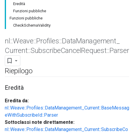
Eredità
Funzioni pubbliche
Funzioni pubbliche
CheckSchemaValidity
nl
::
Weave
::
Profiles
::
Data
Management
_
Current
::
Subscribe
Cancel
Request
::
Parser
Riepilogo
Id
Eredità
Eredita da:
nl::Weave::Profiles::DataManagement_Current::BaseMessag
eWithSubscribeId::Parser
Sottoclassi note direttamente:
nl::Weave::Profiles::DataManagement_Current::SubscribeCo