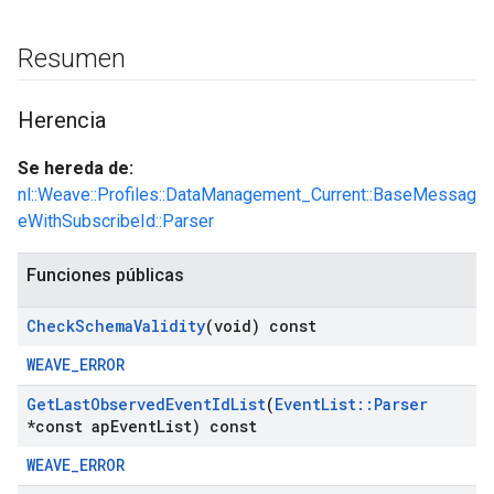
Resumen
Herencia
Se hereda de:
nl::Weave::Profiles::DataManagement_Current::BaseMessag
eWithSubscribeId::Parser
Funciones públicas
Check
Schema
Validity
(void) const
WEAVE_ERROR
Get
Last
Observed
Event
Id
List
(
Event
List
::
Parser
*const ap
Event
List) const
WEAVE_ERROR