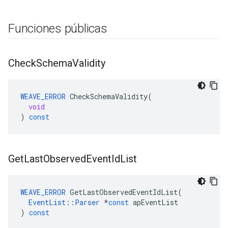
Funciones públicas
Check
Schema
Validity
WEAVE_ERROR
CheckSchemaValidity
(
void
)
const
Get
Last
Observed
Event
Id
List
WEAVE_ERROR
GetLastObservedEventIdList
(
EventList
::
Parser
*
const
apEventList
)
const