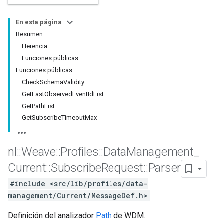
En esta página
Resumen
Herencia
Funciones públicas
Funciones públicas
CheckSchemaValidity
GetLastObservedEventIdList
GetPathList
GetSubscribeTimeoutMax
Id
nl
::
Weave
::
Profiles
::
Data
Management
_
Current
::
Subscribe
Request
::
Parser
#include <src/lib/profiles/data-
management/Current/MessageDef.h>
Definición del analizador
Path
de WDM.