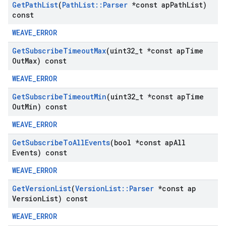
Get
Path
List
(
Path
List
::
Parser
*const ap
Path
List)
const
WEAVE_ERROR
Get
Subscribe
Timeout
Max
(uint32
_
t *const ap
Time
Out
Max) const
WEAVE_ERROR
Get
Subscribe
Timeout
Min
(uint32
_
t *const ap
Time
Out
Min) const
WEAVE_ERROR
Get
Subscribe
To
All
Events
(bool *const ap
All
Events) const
WEAVE_ERROR
Get
Version
List
(
Version
List
::
Parser
*const ap
Version
List) const
WEAVE_ERROR