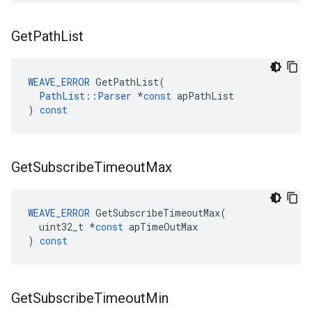
Get
Path
List
WEAVE_ERROR
GetPathList
(
PathList
::
Parser
*
const
apPathList
)
const
Get
Subscribe
Timeout
Max
WEAVE_ERROR
GetSubscribeTimeoutMax
(
uint32_t
*
const
apTimeOutMax
)
const
Get
Subscribe
Timeout
Min