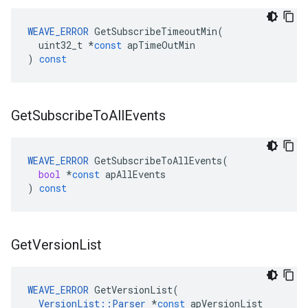
WEAVE_ERROR
GetSubscribeTimeoutMin
(
uint32_t
*
const
apTimeOutMin
)
const
Get
Subscribe
To
All
Events
WEAVE_ERROR
GetSubscribeToAllEvents
(
bool
*
const
apAllEvents
)
const
Get
Version
List
WEAVE_ERROR
GetVersionList
(
VersionList
::
Parser
*
const
apVersionList