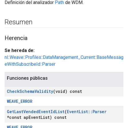
Definición del analizador
Path
de WDM.
Resumen
Herencia
Se hereda de:
nl::Weave::Profiles::DataManagement_Current::BaseMessag
eWithSubscribeId::Parser
Funciones públicas
Check
Schema
Validity
(void) const
WEAVE_ERROR
Get
Last
Vended
Event
Id
List
(
Event
List
::
Parser
*const ap
Event
List) const
WEAVE_ERROR