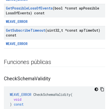
Get
Possible
Loss
Of
Events
(bool *const ap
Possible
Loss
Of
Events) const
WEAVE_ERROR
Get
Subscribe
Timeout
(uint32
_
t *const ap
Time
Out)
const
WEAVE_ERROR
Funciones públicas
Check
Schema
Validity
WEAVE_ERROR
CheckSchemaValidity
(
void
)
const