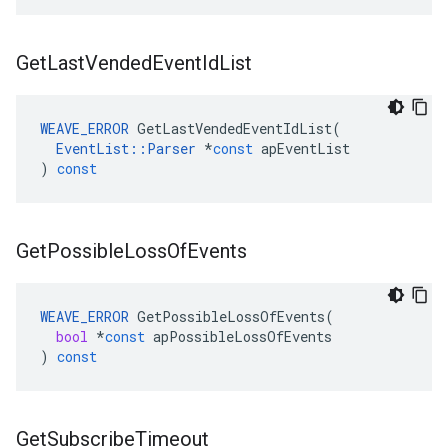
Get
Last
Vended
Event
Id
List
WEAVE_ERROR
GetLastVendedEventIdList
(
EventList
::
Parser
*
const
apEventList
)
const
Get
Possible
Loss
Of
Events
WEAVE_ERROR
GetPossibleLossOfEvents
(
bool
*
const
apPossibleLossOfEvents
)
const
Get
Subscribe
Timeout