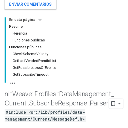
ENVIAR COMENTARIOS
En esta página
Resumen
Herencia
Funciones públicas
Funciones públicas
CheckSchemaValidity
GetLastVendedEventIdList
GetPossibleLossOfEvents
GetSubscribeTimeout
Id
nl
::
Weave
::
Profiles
::
Data
Management
_
Current
::
Subscribe
Response
::
Parser
#include <src/lib/profiles/data-
management/Current/MessageDef.h>