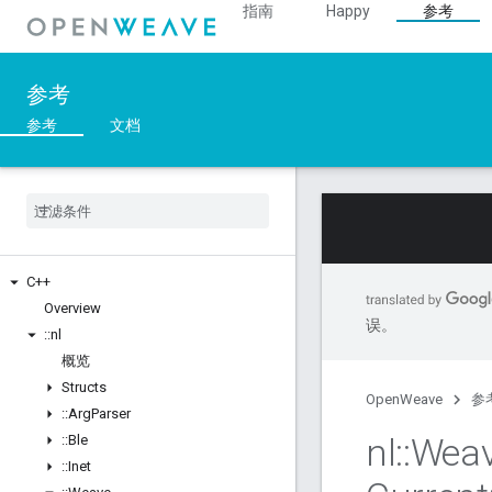
指南
Happy
参考
参考
参考
文档
C++
Overview
误。
::
nl
概览
Structs
OpenWeave
参
::
Arg
Parser
nl
::
Wea
::
Ble
::
Inet