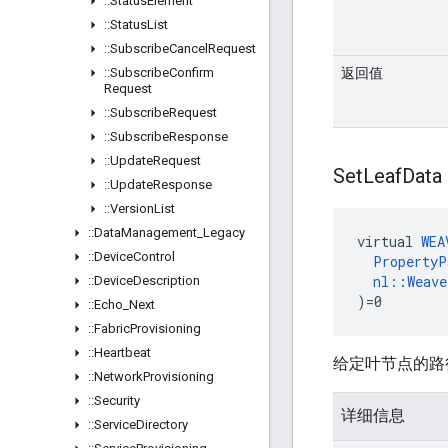
::
Status
Element
::
Status
List
::
Subscribe
Cancel
Request
::
Subscribe
Confirm
返回值
Request
::
Subscribe
Request
::
Subscribe
Response
::
Update
Request
Set
Leaf
Data
::
Update
Response
::
Version
List
::
Data
Management
_
Legacy
virtual 
WEA
::
Device
Control
PropertyP
nl::Weav
::
Device
Description
)=0
::
Echo
_
Next
::
Fabric
Provisioning
::
Heartbeat
给定叶节点的路
::
Network
Provisioning
::
Security
详细信息
::
Service
Directory