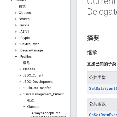
Current
::
Weave
概览
Delegat
Classes
Structs
Unions
::
ASN1
摘要
::
Crypto
::
Device
Layer
::
Device
Manager
继承
::
Profiles
概览
直接已知的子
Classes
::
BDX
_
Current
公共类型
::
BDX
_
Development
::
Bulk
Data
Transfer
Set
Data
Event
::
Data
Management
_
Current
概览
公共函数
Classes
Always
Accept
Data
On
Set
Data
Eve