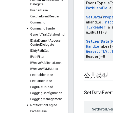
Element
Access
Control
Event
Type a
T
Delegate
Path
Handle
a
Builder
Base
Circular
Event
Reader
Set
Data
(
Prop
a
Handle
,
nl
:
Command
TLVReader
& 
Command
Sender
a
Is
Null)=0
Generic
Trait
Catalog
Impl
IData
Element
Access
Set
Leaf
Data
(
Control
Delegate
Handle
a
Leaf
IDirty
Path
Cut
Weave
::
TLV
::
Reader)=0
IPath
Filter
IWeave
Publisher
Lock
IWeave
WDMMutex
公共类型
List
Builder
Base
List
Parser
Base
Log
BDXUpload
Set
Data
Even
Logging
Configuration
Logging
Management
Notification
Engine
 SetDataEve
Parser
Base