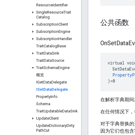
Resource
Identifier
Single
Resource
Trait
Catalog
公共函数
Subscription
Client
Subscription
Engine
Subscription
Handler
On
Set
Data
Ev
Trait
Catalog
Base
Trait
Data
Sink
Trait
Data
Source
virtual voi
Trait
Schema
Engine
  SetDataEv
PropertyP
概览
)=0
IGet
Data
Delegate
ISet
Data
Delegate
Property
Info
在解析字典期间
Schema
Trait
Updatable
Data
Sink
在任何情况下，
Update
Client
对于字典替换的
Update
Dictionary
Dirty
Path
Cut
因为它们也包含