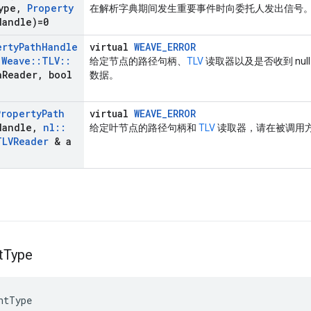
ype
,
Property
在解析字典期间发生重要事件时向委托人发出信号
Handle)=0
erty
Path
Handle
virtual
WEAVE_ERROR
:
Weave
::
TLV
::
给定节点的路径句柄、
TLV
读取器以及是否收到 nu
a
Reader
,
bool
数据。
Property
Path
virtual
WEAVE_ERROR
Handle
,
nl
::
给定叶节点的路径句柄和
TLV
读取器，请在被调用
TLVReader
& a
t
Type
ntType