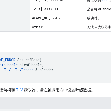
[in
,
out] a
Reader
要读取的
TLV
[out] a
Is
Null
是否将 aHandl
WEAVE
_
NO
_
ERROR
成功时。
other
无法从读取器
VE_ERROR
 SetLeafData(

athHandle
 aLeafHandle,

e::TLV::TLVReader
 & aReader

径句柄和
TLV
读取器，请在被调用方中设置叶级数据。