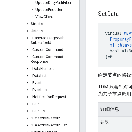
Update
Dirty
Path
Filter
Update
Encoder
Set
Data
View
Client
Structs
Unions
virtual 
WEA
::
Base
Message
With
PropertyP
Subscribe
Id
nl::Weav
::
Custom
Command
  bool aIsNu
)=0
::
Custom
Command
Response
::
Data
Element
给定节点的路径
::
Data
List
::
Event
TDM 只会针对
::
Event
List
为其子节点调用 S
::
Notification
Request
::
Path
详细信息
::
Path
List
::
Rejection
Record
参数
::
Rejection
Record
List