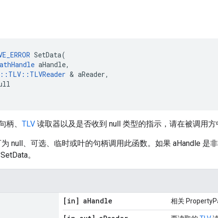
VE_ERROR
 SetData(

athHandle
 aHandle,

e::TLV::TLVReader
 & aReader,

ll

句柄、
TLV
读取器以及是否收到 null 类型的指示，请在被调用
可为 null、可选、临时或叶的句柄调用此函数。如果 aHandle 
etData。
[in] a
Handle
相关 PropertyP