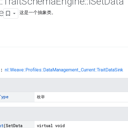
::
Trait
Schema
Engine
::
ISet
Data
e
这是一个抽象类。
类：
nl::Weave::Profiles::DataManagement_Current::TraitDataSink
Type
枚举
nt
(Set
Data
virtual void