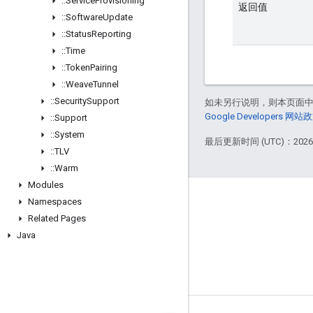
::
Service
Provisioning
返回值
::
Software
Update
::
Status
Reporting
::
Time
::
Token
Pairing
::
Weave
Tunnel
::
Security
Support
如未另行说明，则本页面
Google Developers 网站
::
Support
::
System
最后更新时间 (UTC)：2026-
::
TLV
::
Warm
Modules
GitHub
Namespaces
Related Pages
OpenWeave
Java
Happy
OpenThread