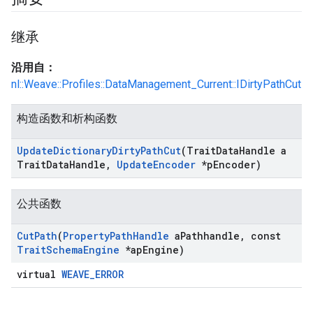
继承
沿用自：
nl::Weave::Profiles::DataManagement_Current::IDirtyPathCut
构造函数和析构函数
Update
Dictionary
Dirty
Path
Cut
(Trait
Data
Handle a
Trait
Data
Handle
,
Update
Encoder
*p
Encoder)
公共函数
Cut
Path
(
Property
Path
Handle
a
Pathhandle
,
const
Id
Trait
Schema
Engine
*ap
Engine)
virtual
WEAVE_ERROR