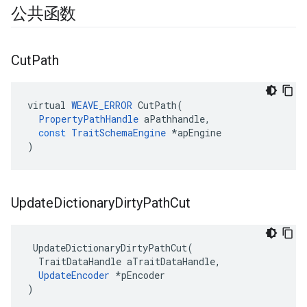
公共函数
Cut
Path
virtual
WEAVE_ERROR
CutPath
(
PropertyPathHandle
aPathhandle
,
const
TraitSchemaEngine
*
apEngine
)
Update
Dictionary
Dirty
Path
Cut
 UpdateDictionaryDirtyPathCut(

  TraitDataHandle aTraitDataHandle,

UpdateEncoder
 *pEncoder

)