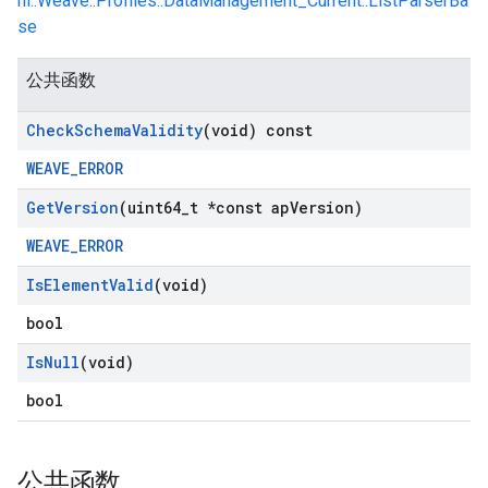
nl::Weave::Profiles::DataManagement_Current::ListParserBa
se
公共函数
Check
Schema
Validity
(void) const
WEAVE_ERROR
Get
Version
(uint64
_
t *const ap
Version)
WEAVE_ERROR
Is
Element
Valid
(void)
bool
Is
Null
(void)
bool
公共函数