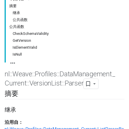
摘要
继承
公共函数
公共函数
CheckSchemaValidity
GetVersion
IsElementValid
IsNull
nl
::
Weave
::
Profiles
::
Data
Management
_
Current
::
Version
List
::
Parser
Id
摘要
继承
沿用自：