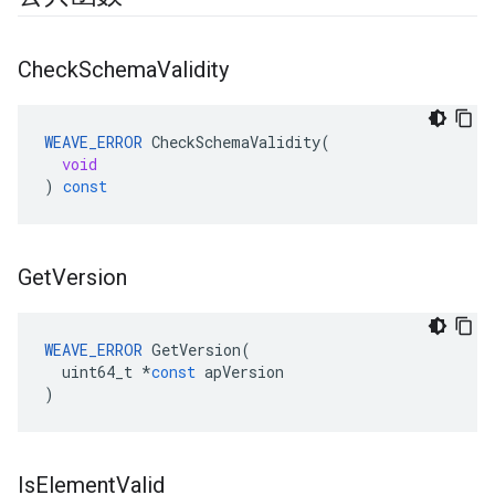
Check
Schema
Validity
WEAVE_ERROR
CheckSchemaValidity
(
void
)
const
Get
Version
WEAVE_ERROR
GetVersion
(
uint64_t
*
const
apVersion
)
Is
Element
Valid