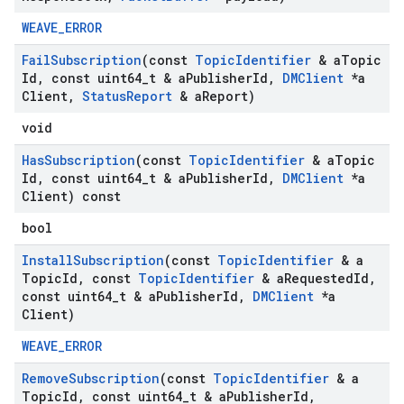
WEAVE_ERROR
Fail
Subscription
(const
Topic
Identifier
& a
Topic
Id
,
const uint64
_
t & a
Publisher
Id
,
DMClient
*a
Client
,
Status
Report
& a
Report)
void
Has
Subscription
(const
Topic
Identifier
& a
Topic
Id
,
const uint64
_
t & a
Publisher
Id
,
DMClient
*a
Client) const
bool
Install
Subscription
(const
Topic
Identifier
& a
Topic
Id
,
const
Topic
Identifier
& a
Requested
Id
,
const uint64
_
t & a
Publisher
Id
,
DMClient
*a
Client)
WEAVE_ERROR
Remove
Subscription
(const
Topic
Identifier
& a
Topic
Id
,
const uint64
_
t & a
Publisher
Id
,