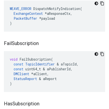
WEAVE_ERROR
DispatchNotifyIndication
(
ExchangeContext
*
aResponseCtx
,
PacketBuffer
*
payload
)
Fail
Subscription
void
FailSubscription
(
const
TopicIdentifier
&
aTopicId
,
const
uint64_t
&
aPublisherId
,
DMClient
*
aClient
,
StatusReport
&
aReport
)
Has
Subscription