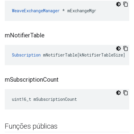
WeaveExchangeManager
 * mExchangeMgr
m
Notifier
Table
Subscription
mNotifierTable
[
kNotifierTableSize
]
m
Subscription
Count
uint16_t mSubscriptionCount
Funções públicas