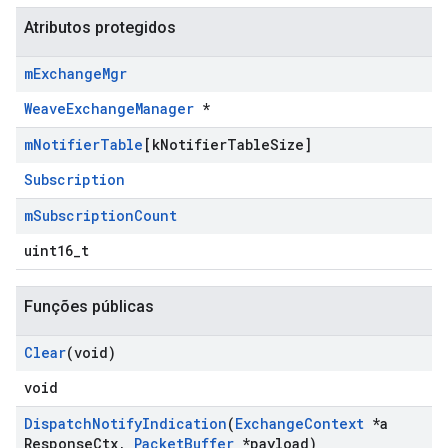
Atributos protegidos
m
Exchange
Mgr
WeaveExchangeManager
*
m
Notifier
Table
[k
Notifier
Table
Size]
Subscription
m
Subscription
Count
uint16_t
Funções públicas
Clear
(void)
void
Dispatch
Notify
Indication
(
Exchange
Context
*a
Response
Ctx
,
Packet
Buffer
*payload)