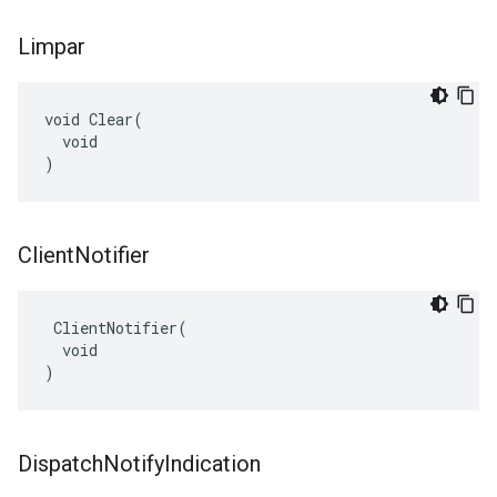
Limpar
void Clear(

  void

)
Client
Notifier
 ClientNotifier(

  void

)
Dispatch
Notify
Indication