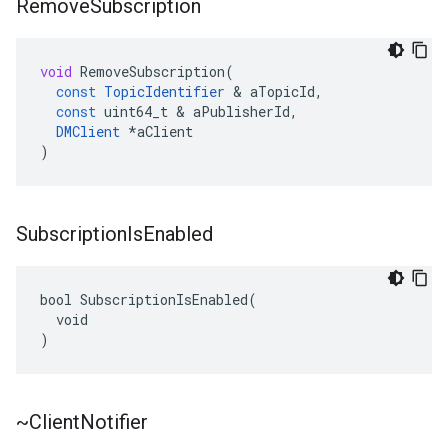
Remove
Subscription
void
RemoveSubscription
(
const
TopicIdentifier
&
aTopicId
,
const
uint64_t
&
aPublisherId
,
DMClient
*
aClient
)
Subscription
Is
Enabled
bool SubscriptionIsEnabled(

  void

)
~Client
Notifier