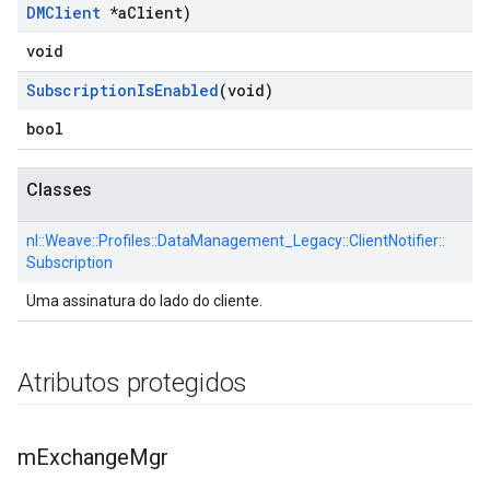
DMClient
*a
Client)
void
Subscription
Is
Enabled
(void)
bool
Classes
nl::
Weave::
Profiles::
DataManagement_Legacy::
ClientNotifier::
Subscription
Uma assinatura do lado do cliente.
Atributos protegidos
m
Exchange
Mgr