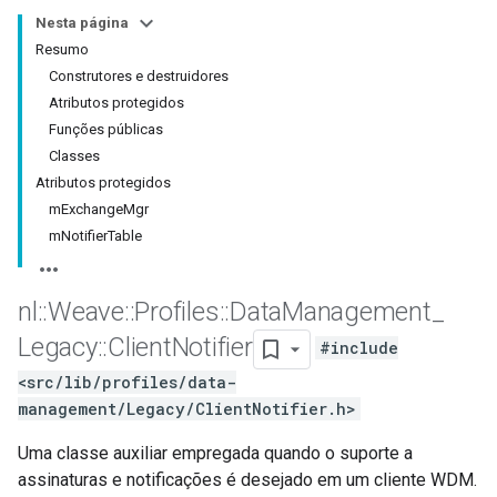
Nesta página
Resumo
Construtores e destruidores
Atributos protegidos
Funções públicas
Classes
Atributos protegidos
mExchangeMgr
mNotifierTable
nl
::
Weave
::
Profiles
::
Data
Management
_
Legacy
::
Client
Notifier
#include
<src/lib/profiles/data-
management/Legacy/ClientNotifier.h>
Uma classe auxiliar empregada quando o suporte a
assinaturas e notificações é desejado em um cliente WDM.