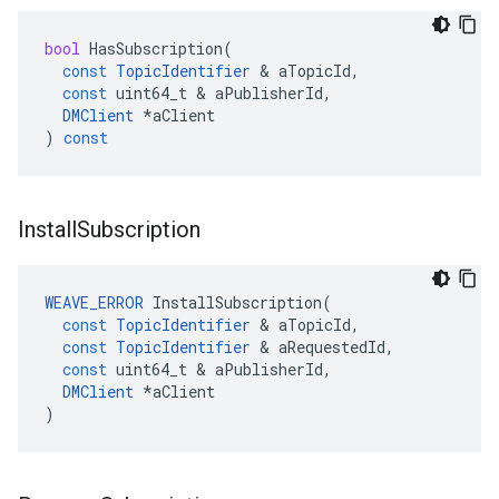
bool
HasSubscription
(
const
TopicIdentifier
&
aTopicId
,
const
uint64_t
&
aPublisherId
,
DMClient
*
aClient
)
const
Install
Subscription
WEAVE_ERROR
InstallSubscription
(
const
TopicIdentifier
&
aTopicId
,
const
TopicIdentifier
&
aRequestedId
,
const
uint64_t
&
aPublisherId
,
DMClient
*
aClient
)