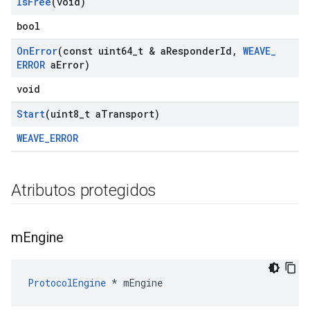
Is
Free
(void)
bool
On
Error
(const uint64
_
t & a
Responder
Id
,
WEAVE
_
ERROR
a
Error)
void
Start
(uint8
_
t a
Transport)
WEAVE_ERROR
Atributos protegidos
m
Engine
ProtocolEngine
 * mEngine