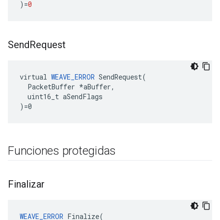
)
=
0
Send
Request
virtual 
WEAVE_ERROR
 SendRequest(

  PacketBuffer *aBuffer,

  uint16_t aSendFlags

)=0
Funciones protegidas
Finalizar
WEAVE_ERROR
 Finalize(
