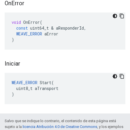
On
Error
void
OnError
(
const
uint64_t
&
aResponderId
,
WEAVE_ERROR
aError
)
Iniciar
WEAVE_ERROR
 Start(

  uint8_t aTransport

)
Salvo que se indique lo contrario, el contenido de esta página está
sujeto a la
licencia Atribución 4.0 de Creative Commons
, y los ejemplos