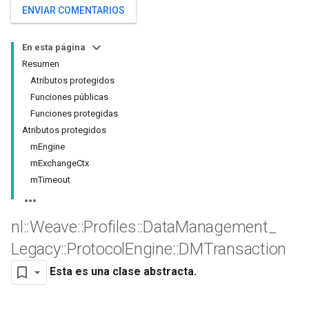
ENVIAR COMENTARIOS
En esta página
Resumen
Atributos protegidos
Funciones públicas
Funciones protegidas
Atributos protegidos
mEngine
mExchangeCtx
mTimeout
nl
::
Weave
::
Profiles
::
Data
Management
_
Legacy
::
Protocol
Engine
::
DMTransaction
Esta es una clase abstracta.