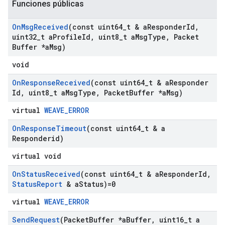
Funciones públicas
On
Msg
Received
(const uint64
_
t & a
Responder
Id
,
uint32
_
t a
Profile
Id
,
uint8
_
t a
Msg
Type
,
Packet
Buffer *a
Msg)
void
On
Response
Received
(const uint64
_
t & a
Responder
Id
,
uint8
_
t a
Msg
Type
,
Packet
Buffer *a
Msg)
virtual
WEAVE_ERROR
On
Response
Timeout
(const uint64
_
t & a
Responderid)
virtual void
On
Status
Received
(const uint64
_
t & a
Responder
Id
,
Status
Report
& a
Status)=0
virtual
WEAVE_ERROR
Send
Request
(Packet
Buffer *a
Buffer
,
uint16
_
t a