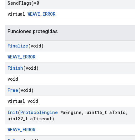
Send
Flags)=0
virtual
WEAVE_ERROR
Funciones protegidas
Finalize
(void)
WEAVE_ERROR
Finish
(void)
void
Free
(void)
virtual void
Init
(
Protocol
Engine
*a
Engine
,
uint16
_
t a
Txn
Id
,
uint32
_
t a
Timeout)
WEAVE_ERROR