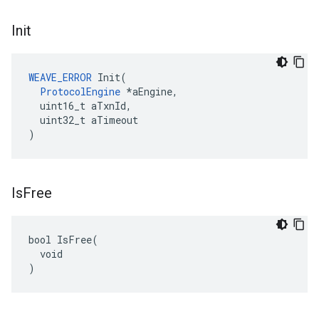
Init
WEAVE_ERROR
 Init(

ProtocolEngine
 *aEngine,

  uint16_t aTxnId,

  uint32_t aTimeout

)
Is
Free
bool IsFree(

  void

)