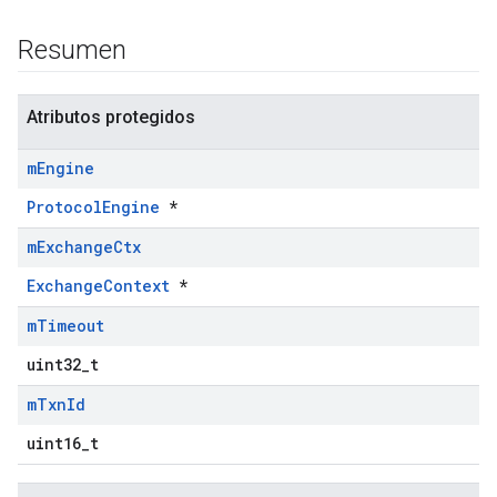
Resumen
Atributos protegidos
m
Engine
ProtocolEngine
*
m
Exchange
Ctx
ExchangeContext
*
m
Timeout
uint32_t
m
Txn
Id
uint16_t