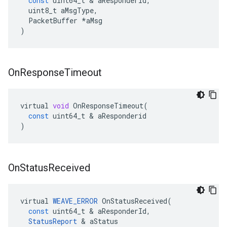
const
uint64_t
&
aResponderId
,
uint8_t
aMsgType
,
PacketBuffer
*
aMsg
)
On
Response
Timeout
virtual
void
OnResponseTimeout
(
const
uint64_t
&
aResponderid
)
On
Status
Received
virtual
WEAVE_ERROR
OnStatusReceived
(
const
uint64_t
&
aResponderId
,
StatusReport
&
aStatus