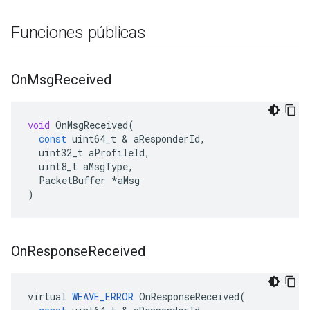
Funciones públicas
On
Msg
Received
void
OnMsgReceived
(
const
uint64_t
&
aResponderId
,
uint32_t
aProfileId
,
uint8_t
aMsgType
,
PacketBuffer
*
aMsg
)
On
Response
Received
virtual
WEAVE_ERROR
OnResponseReceived
(