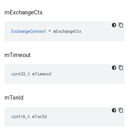
m
Exchange
Ctx
ExchangeContext
 * mExchangeCtx
m
Timeout
uint32_t mTimeout
m
Txn
Id
uint16_t mTxnId