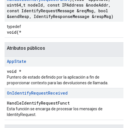
uint64
_
t node
Id
,
const IPAddress &node
Addr
,
const Identify
Request
Message &req
Msg
,
bool
&send
Resp
,
Identify
Response
Message &resp
Msg)
typedef
void(*
Atributos públicos
App
State
void *
Puntero de estado definido por la aplicación a fin de
proporcionar contexto para las devoluciones de llamada.
On
Identify
Request
Received
HandleIdentifyRequestFunct
Esta función se encarga de procesar los mensajes de
IdentityRequest.