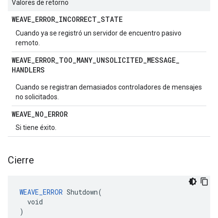
Valores de retorno
WEAVE
_
ERROR
_
INCORRECT
_
STATE
Cuando ya se registró un servidor de encuentro pasivo
remoto.
WEAVE
_
ERROR
_
TOO
_
MANY
_
UNSOLICITED
_
MESSAGE
_
HANDLERS
Cuando se registran demasiados controladores de mensajes
no solicitados.
WEAVE
_
NO
_
ERROR
Si tiene éxito.
Cierre
WEAVE_ERROR
 Shutdown(

  void

)