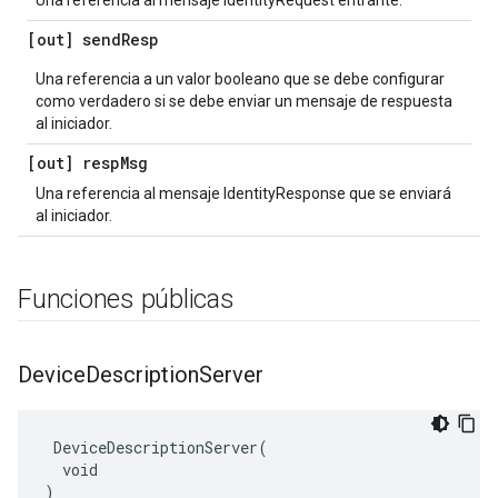
Una referencia al mensaje IdentityRequest entrante.
[out] send
Resp
Una referencia a un valor booleano que se debe configurar
como verdadero si se debe enviar un mensaje de respuesta
al iniciador.
[out] resp
Msg
Una referencia al mensaje IdentityResponse que se enviará
al iniciador.
Funciones públicas
Device
Description
Server
 DeviceDescriptionServer(

  void

)