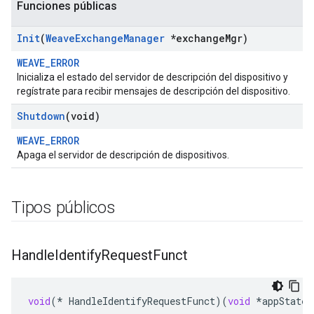
Funciones públicas
Init
(
Weave
Exchange
Manager
*exchange
Mgr)
WEAVE_ERROR
Inicializa el estado del servidor de descripción del dispositivo y
regístrate para recibir mensajes de descripción del dispositivo.
Shutdown
(void)
WEAVE_ERROR
Apaga el servidor de descripción de dispositivos.
Tipos públicos
Handle
Identify
Request
Funct
void
(
*
HandleIdentifyRequestFunct
)(
void
*
appState
,