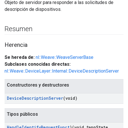
Objeto de servidor para responder a las solicitudes de
descripción de dispositivos.
Resumen
Herencia
Se hereda de:
nl::Weave::WeaveServerBase
Subclases conocidas directas:
nl::Weave::DeviceLayer::Internal::DeviceDescriptionServer
Constructores y destructores
Device
Description
Server
(void)
Tipos públicos
Handle
Identify
Request
Funct
)(void *app
State
,