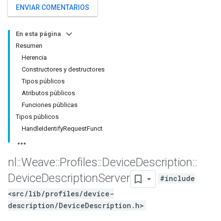
ENVIAR COMENTARIOS
En esta página
Resumen
Herencia
Constructores y destructores
Tipos públicos
Atributos públicos
Funciones públicas
Tipos públicos
HandleIdentifyRequestFunct
nl
::
Weave
::
Profiles
::
Device
Description
::
Device
Description
Server
#include
<src/lib/profiles/device-
description/DeviceDescription.h>