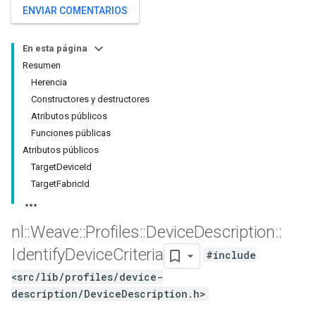
ENVIAR COMENTARIOS
En esta página
Resumen
Herencia
Constructores y destructores
Atributos públicos
Funciones públicas
Atributos públicos
TargetDeviceId
TargetFabricId
nl
::
Weave
::
Profiles
::
Device
Description
::
Identify
Device
Criteria
#include
<src/lib/profiles/device-
description/DeviceDescription.h>