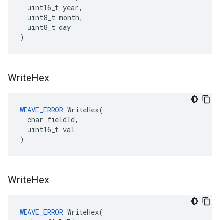
  uint16_t year,

  uint8_t month,

  uint8_t day

)
Write
Hex
WEAVE_ERROR
 WriteHex(

  char fieldId,

  uint16_t val

)
Write
Hex
WEAVE_ERROR
WriteHex
(