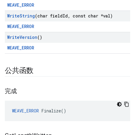
WEAVE_ERROR
Write
String
(char field
Id
,
const char *val)
WEAVE_ERROR
Write
Version
()
WEAVE_ERROR
公共函数
完成
WEAVE_ERROR
 Finalize()