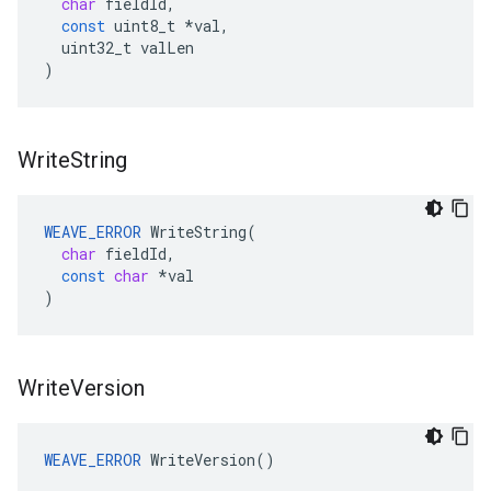
char
fieldId
,
const
uint8_t
*
val
,
uint32_t
valLen
)
Write
String
WEAVE_ERROR
WriteString
(
char
fieldId
,
const
char
*
val
)
Write
Version
WEAVE_ERROR
 WriteVersion()