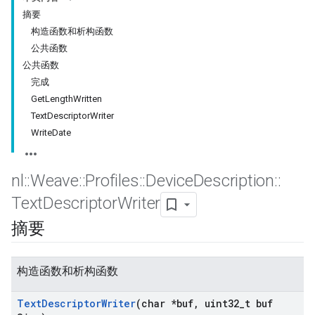
摘要
构造函数和析构函数
公共函数
公共函数
完成
GetLengthWritten
TextDescriptorWriter
WriteDate
nl
::
Weave
::
Profiles
::
Device
Description
::
Text
Descriptor
Writer
摘要
构造函数和析构函数
Text
Descriptor
Writer
(char *buf
,
uint32
_
t buf