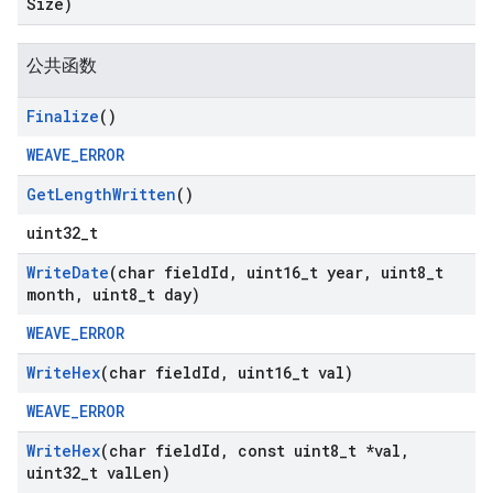
Size)
公共函数
Finalize
()
WEAVE_ERROR
Get
Length
Written
()
uint32_t
Write
Date
(char field
Id
,
uint16
_
t year
,
uint8
_
t
month
,
uint8
_
t day)
WEAVE_ERROR
Write
Hex
(char field
Id
,
uint16
_
t val)
WEAVE_ERROR
Write
Hex
(char field
Id
,
const uint8
_
t *val
,
uint32
_
t val
Len)