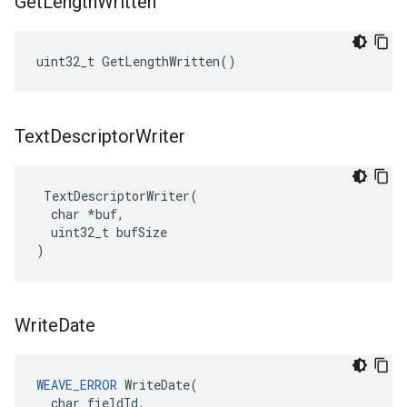
Get
Length
Written
uint32_t GetLengthWritten()
Text
Descriptor
Writer
 TextDescriptorWriter(

  char *buf,

  uint32_t bufSize

)
Write
Date
WEAVE_ERROR
 WriteDate(

  char fieldId,
