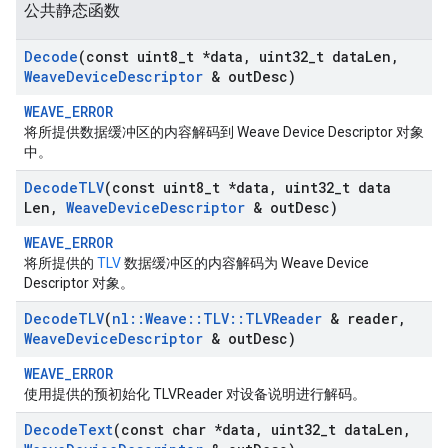
公共静态函数
Decode
(const uint8
_
t *data
,
uint32
_
t data
Len
,
Weave
Device
Descriptor
& out
Desc)
WEAVE_ERROR
将所提供数据缓冲区的内容解码到 Weave Device Descriptor 对象
中。
Decode
TLV
(const uint8
_
t *data
,
uint32
_
t data
Len
,
Weave
Device
Descriptor
& out
Desc)
WEAVE_ERROR
将所提供的
TLV
数据缓冲区的内容解码为 Weave Device
Descriptor 对象。
Decode
TLV
(
nl
::
Weave
::
TLV
::
TLVReader
& reader
,
Weave
Device
Descriptor
& out
Desc)
WEAVE_ERROR
使用提供的预初始化 TLVReader 对设备说明进行解码。
Decode
Text
(const char *data
,
uint32
_
t data
Len
,