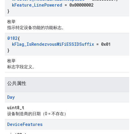
k
Feature
_
Line
Powered
= 0x00000002
}
枚举
指示特定设备功能的功能标志。
@182
{
k
Flag
_
Is
Rendezvous
Wi
Fi
ESSIDSuffix
= 0x01
}
枚举
标志字段定义。
公共属性
Day
uint8_t
设备制造商的日期（0 = 不存在）
Device
Features