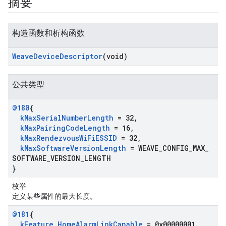
摘要
构造函数和析构函数
Weave
Device
Descriptor
(void)
公共类型
@180
{
k
Max
Serial
Number
Length
= 32
,
k
Max
Pairing
Code
Length
= 16
,
k
Max
Rendezvous
Wi
Fi
ESSID
= 32
,
k
Max
Software
Version
Length
= WEAVE
_
CONFIG
_
MAX
_
SOFTWARE
_
VERSION
_
LENGTH
}
枚举
定义某些属性的最大长度。
@181
{
k
Feature
_
Home
Alarm
Link
Capable
= 0x00000001
,