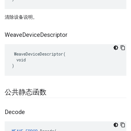
清除设备说明。
Weave
Device
Descriptor
 WeaveDeviceDescriptor(

  void

)
公共静态函数
Decode