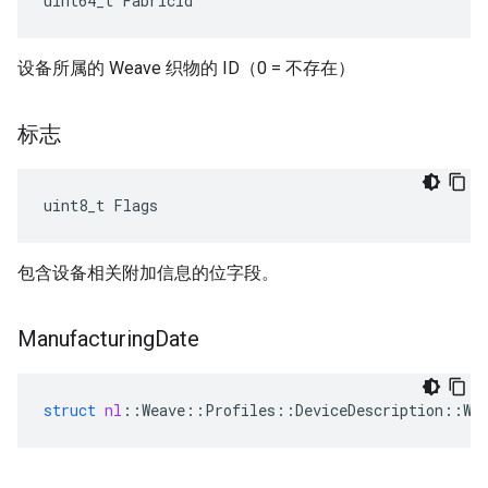
uint64_t FabricId
设备所属的 Weave 织物的 ID（0 = 不存在）
标志
uint8_t Flags
包含设备相关附加信息的位字段。
Manufacturing
Date
struct
nl
::
Weave
::
Profiles
::
DeviceDescription
::
We