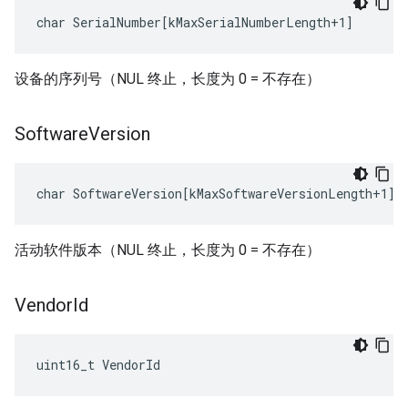
char SerialNumber[kMaxSerialNumberLength+1]
设备的序列号（NUL 终止，长度为 0 = 不存在）
Software
Version
char SoftwareVersion[kMaxSoftwareVersionLength+1]
活动软件版本（NUL 终止，长度为 0 = 不存在）
Vendor
Id
uint16_t VendorId