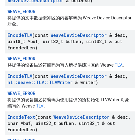
Weave
Device
Descriptor
& out
Desc)
WEAVE_ERROR
将提供的文本数据缓冲区的内容解码为 Weave Device Descriptor
对象。
Encode
TLV
(const
Weave
Device
Descriptor
& desc
,
uint8
_
t *buf
,
uint32
_
t buf
Len
,
uint32
_
t & out
Encoded
Len)
WEAVE_ERROR
将提供的设备描述符编码为写入所提供缓冲区的 Weave
TLV
。
Encode
TLV
(const
Weave
Device
Descriptor
& desc
,
nl
::
Weave
::
TLV
::
TLVWriter
& writer)
WEAVE_ERROR
将提供的设备描述符编码为使用提供的预初始化 TLVWriter 对象
编写的 Weave
TLV
。
Encode
Text
(const
Weave
Device
Descriptor
& desc
,
char *buf
,
uint32
_
t buf
Len
,
uint32
_
t & out
Encoded
Len)