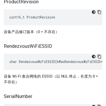
Product
Revision
uint16_t ProductRevision
设备产品修订版本（0 = 不存在）
Rendezvous
Wi
Fi
ESSID
char RendezvousWiFiESSID[kMaxRendezvousWiFiESSID+1
设备 Wi-Fi 集合网络的 ESSID（以 NUL 终止，长度为 0 =
不存在）
Serial
Number