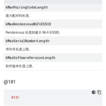
k
Max
Pairing
Code
Length
最大配对码长度。
k
Max
Rendezvous
Wi
Fi
ESSID
Rendezvous 长度的最大 Wi-Fi ESSID。
k
Max
Serial
Number
Length
序列号长度上限。
k
Max
Software
Version
Length
软件版本长度上限。
@181
@181