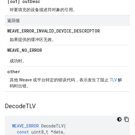
[out] out
Desc
对要填充的设备描述符对象的引用。
返回值
WEAVE
_
ERROR
_
INVALID
_
DEVICE
_
DESCRIPTOR
如果提供的缓冲区无效。
WEAVE
_
NO
_
ERROR
成功时。
other
其他 Weave 或平台特定的错误代码，表示发生了阻止
TLV
解
码时出错。
Decode
TLV
WEAVE_ERROR
DecodeTLV
(
const
uint8_t
*
data
,