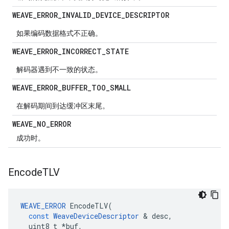
WEAVE
_
ERROR
_
INVALID
_
DEVICE
_
DESCRIPTOR
如果编码数据格式不正确。
WEAVE
_
ERROR
_
INCORRECT
_
STATE
解码器遇到不一致的状态。
WEAVE
_
ERROR
_
BUFFER
_
TOO
_
SMALL
在解码期间到达缓冲区末尾。
WEAVE
_
NO
_
ERROR
成功时。
Encode
TLV
WEAVE_ERROR
EncodeTLV
(
const
WeaveDeviceDescriptor
&
desc
,
uint8_t
*
buf
,