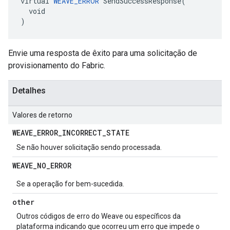
virtual 
WEAVE_ERROR
 SendSuccessResponse(

  void

)
Envie uma resposta de êxito para uma solicitação de
provisionamento do Fabric.
Detalhes
Valores de retorno
WEAVE
_
ERROR
_
INCORRECT
_
STATE
Se não houver solicitação sendo processada.
WEAVE
_
NO
_
ERROR
Se a operação for bem-sucedida.
other
Outros códigos de erro do Weave ou específicos da
plataforma indicando que ocorreu um erro que impede o