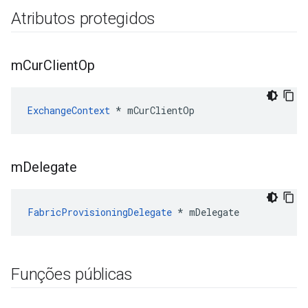
Atributos protegidos
m
Cur
Client
Op
ExchangeContext
 * mCurClientOp
m
Delegate
FabricProvisioningDelegate
 * mDelegate
Funções públicas