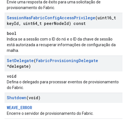
Envie uma resposta de êxito para uma solicitação de
provisionamento do Fabric.
Session
Has
Fabric
Config
Access
Privilege
(uint16
_
t
key
Id
,
uint64
_
t peer
Node
Id) const
bool
Indica se a sessão com o ID do nó e o ID da chave de sessão
está autorizada a recuperar informações de configuração da
malha.
Set
Delegate
(
Fabric
Provisioning
Delegate
*delegate)
void
Defina o delegado para processar eventos de provisionamento
do Fabric.
Shutdown
(void)
WEAVE_ERROR
Encerre o servidor de provisionamento do Fabric.