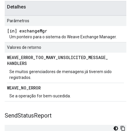
Detalhes
Parâmetros
[in] exchange
Mgr
Um ponteiro para o sistema do Weave Exchange Manager.
Valores de retorno
WEAVE
_
ERROR
_
TOO
_
MANY
_
UNSOLICITED
_
MESSAGE
_
HANDLERS
Se muitos gerenciadores de mensagens já tiverem sido
registrados.
WEAVE
_
NO
_
ERROR
Se a operação for bem-sucedida.
Send
Status
Report