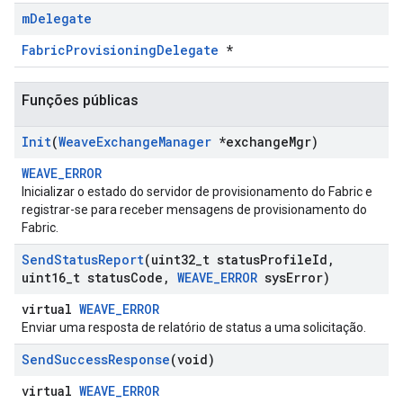
m
Delegate
FabricProvisioningDelegate
*
Funções públicas
Init
(
Weave
Exchange
Manager
*exchange
Mgr)
WEAVE_ERROR
Inicializar o estado do servidor de provisionamento do Fabric e
registrar-se para receber mensagens de provisionamento do
Fabric.
Send
Status
Report
(uint32
_
t status
Profile
Id
,
uint16
_
t status
Code
,
WEAVE
_
ERROR
sys
Error)
virtual
WEAVE_ERROR
Enviar uma resposta de relatório de status a uma solicitação.
Send
Success
Response
(void)
virtual
WEAVE_ERROR