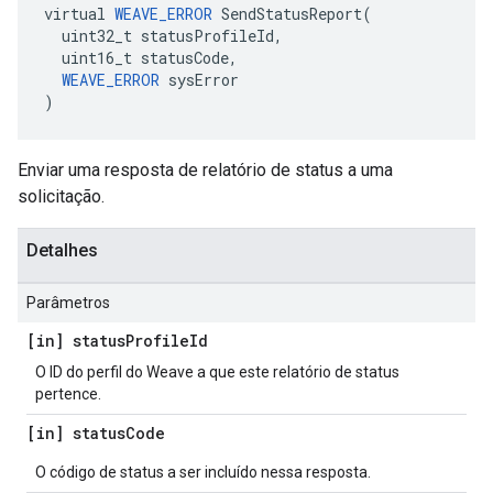
virtual 
WEAVE_ERROR
 SendStatusReport(

  uint32_t statusProfileId,

  uint16_t statusCode,

WEAVE_ERROR
 sysError

)
Enviar uma resposta de relatório de status a uma
solicitação.
Detalhes
Parâmetros
[in] status
Profile
Id
O ID do perfil do Weave a que este relatório de status
pertence.
[in] status
Code
O código de status a ser incluído nessa resposta.