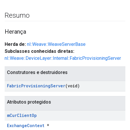
Resumo
Herança
Herda de:
nl::Weave::WeaveServerBase
Subclasses conhecidas diretas:
nl::Weave::DeviceLayer::Internal::FabricProvisioningServer
Construtores e destruidores
Fabric
Provisioning
Server
(void)
Atributos protegidos
m
Cur
Client
Op
ExchangeContext
*