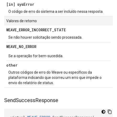
[in] sys
Error
O código de erro do sistema a ser incluído nessa resposta.
Valores de retorno
WEAVE
_
ERROR
_
INCORRECT
_
STATE
Se não houver solicitação sendo processada.
WEAVE
_
NO
_
ERROR
Se a operação for bem-sucedida.
other
Outros códigos de erro do Weave ou específicos da
plataforma indicando que ocorreu um erro que impede o
envio do relatório de status.
Send
Success
Response