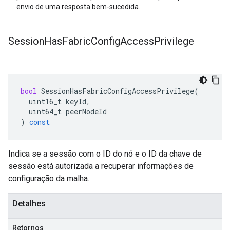
envio de uma resposta bem-sucedida.
Session
Has
Fabric
Config
Access
Privilege
bool
SessionHasFabricConfigAccessPrivilege
(
uint16_t
keyId
,
uint64_t
peerNodeId
)
const
Indica se a sessão com o ID do nó e o ID da chave de
sessão está autorizada a recuperar informações de
configuração da malha.
Detalhes
Retornos