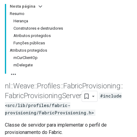
Nesta página
Resumo
Herança
Construtores e destruidores
Atributos protegidos
Funções públicas
Atributos protegidos
mCurClientOp
mDelegate
nl
::
Weave
::
Profiles
::
Fabric
Provisioning
::
Fabric
Provisioning
Server
#include
<src/lib/profiles/fabric-
provisioning/FabricProvisioning.h>
Classe de servidor para implementar o perfil de
provisionamento do Fabric.