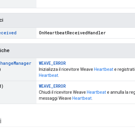
ci
eceived
OnHeartbeatReceivedHandler
liche
change
Manager
WEAVE_ERROR
)
Inizializza il ricevitore Weave
Heartbeat
e registrat
Heartbeat
.
d)
WEAVE_ERROR
Chiudi il ricevitore Weave
Heartbeat
e annulla la re
messaggi Weave
Heartbeat
.
i