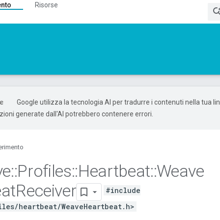
ento
Risorse
Google utilizza la tecnologia AI per tradurre i contenuti nella tua l
uzioni generate dall'AI potrebbero contenere errori.
erimento
ve
::
Profiles
::
Heartbeat
::
Weave
at
Receiver
#include
iles/heartbeat/WeaveHeartbeat.h>