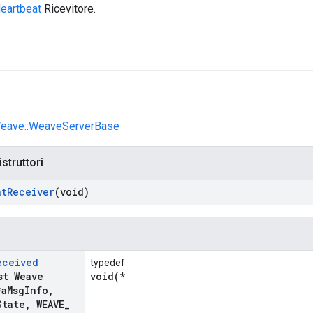
eartbeat
Ricevitore.
:Weave::WeaveServerBase
istruttori
at
Receiver
(void)
eceived
typedef
st Weave
void(*
*a
Msg
Info
,
State
,
WEAVE
_