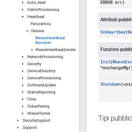
ERROR err)
::
Echo
_
Next
::
Fabric
Provisioning
::
Heartbeat
Attributi pubbli
Panoramica
Classes
On
Heartbeat
R
Weave
Heartbeat
Receiver
Funzioni pubb
Weave
Heartbeat
Sender
::
Network
Provisioning
Init
(
Weave
Ex
::
Security
*exchange
Mgr
::
Service
Directory
::
Service
Provisioning
Shutdown
(voi
::
Software
Update
::
Status
Reporting
::
Time
::
Token
Pairing
::
Weave
Tunnel
Tipi pubblic
::
Security
Support
::
Support