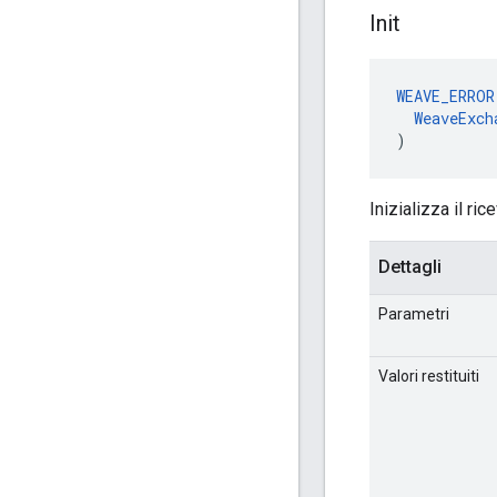
Init
WEAVE_ERROR
WeaveExch
)
Inizializza il r
Dettagli
Parametri
Valori restituiti