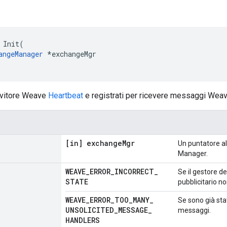
 Init(

angeManager
 *exchangeMgr

icevitore Weave
Heartbeat
e registrati per ricevere messaggi Wea
[in] exchange
Mgr
Un puntatore a
Manager.
WEAVE
_
ERROR
_
INCORRECT
_
Se il gestore d
STATE
pubblicitario no
WEAVE
_
ERROR
_
TOO
_
MANY
_
Se sono già stat
UNSOLICITED
_
MESSAGE
_
messaggi.
HANDLERS