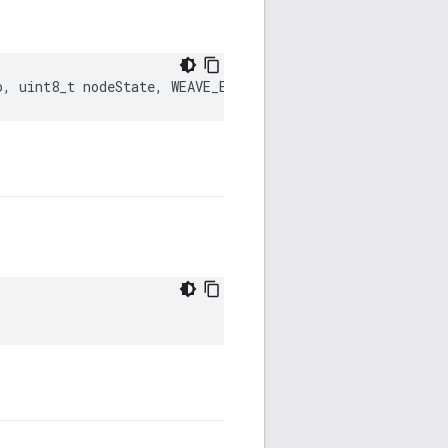
o
,
uint8_t
nodeState
,
WEAVE_ERROR
err
)