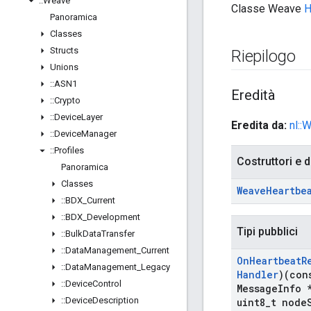
::
Weave
Classe Weave
H
Panoramica
Classes
Structs
Riepilogo
Unions
::
ASN1
Eredità
::
Crypto
::
Device
Layer
Eredita da:
nl:
::
Device
Manager
::
Profiles
Costruttori e d
Panoramica
Classes
Weave
Heartbe
::
BDX
_
Current
::
BDX
_
Development
Tipi pubblici
::
Bulk
Data
Transfer
::
Data
Management
_
Current
On
Heartbeat
R
::
Data
Management
_
Legacy
Handler
)(con
::
Device
Control
Message
Info 
::
Device
Description
uint8
_
t node