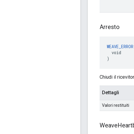
Arresto
WEAVE_ERROR
  void

)
Chiudi il ricevi
Dettagli
Valori restituiti
Weave
Heart