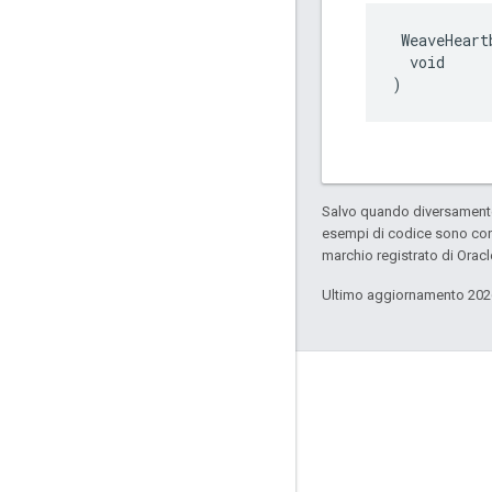
 WeaveHeart
  void

)
Salvo quando diversamente 
esempi di codice sono con
marchio registrato di Oracl
Ultimo aggiornamento 202
GitHub
OpenWeave
Happy