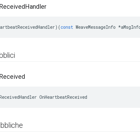
Received
Handler
artbeatReceivedHandler
)(
const
WeaveMessageInfo
*
aMsgInf
bblici
Received
ReceivedHandler OnHeartbeatReceived
bbliche