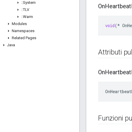
::
System
On
Heartbeat
::
TLV
::
Warm
Modules
void
(
*
OnHe
Namespaces
Related Pages
Java
Attributi pu
On
Heartbeat
OnHeartbeat
Funzioni pu