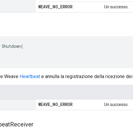
WEAVE
_
NO
_
ERROR
Un successo.
 Shutdown(

tore Weave
Heartbeat
e annulla la registrazione della ricezione 
WEAVE
_
NO
_
ERROR
Un successo.
beat
Receiver