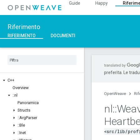
Guide
Happy
Riferim
Riferimento
RIFERIMENTO
DOCUMENTI
preferita. Le trad
C++
Overview
OpenWeave
Rif
::
nl
Panoramica
nl
::
Wea
Structs
Heartbe
::
Arg
Parser
::
Ble
<src/lib/prof
::
Inet