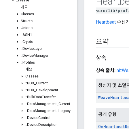
Heartbe
::
Weave
개요
<src/lib/prof
Classes
Structs
Heartbeat
수신기 
Unions
::
ASN1
요약
::
Crypto
::
Device
Layer
::
Device
Manager
상속
::
Profiles
개요
상속 출처:
nl::W
Classes
::
BDX
_
Current
생성자 및 소멸
::
BDX
_
Development
::
Bulk
Data
Transfer
Weave
Heartbe
::
Data
Management
_
Current
::
Data
Management
_
Legacy
공개 유형
::
Device
Control
::
Device
Description
On
Heartbeat
R