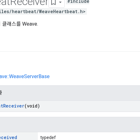
at
Receiver
#include
iles/heartbeat/WeaveHeartbeat.h>
클래스를 Weave.
eave::WeaveServerBase
자
at
Receiver
(void)
eceived
typedef