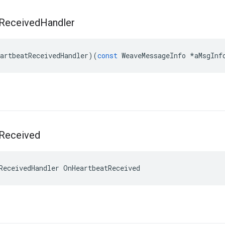
Received
Handler
artbeatReceivedHandler
)(
const
WeaveMessageInfo
*
aMsgInf
Received
ReceivedHandler OnHeartbeatReceived