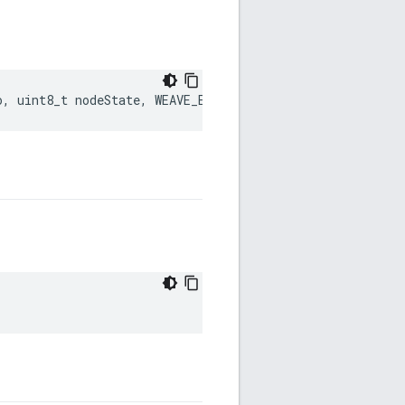
o
,
uint8_t
nodeState
,
WEAVE_ERROR
err
)