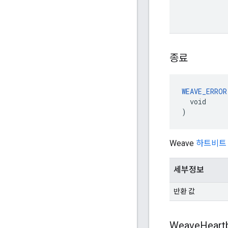
종료
WEAVE_ERROR
  void

)
Weave
하트비트
세부정보
반환 값
Weave
Heart