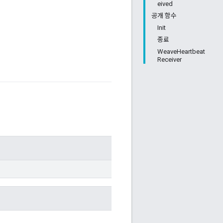
eived
공개 함수
Init
종료
WeaveHeartbeat
Receiver