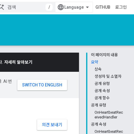
/
GITHUB
로그인
이 페이지의 내용
다.
자세히 알아보기
요약
상속
생성자 및 소멸자
 AI 번
공개 유형
공개 속성
공개 함수
공개 유형
OnHeartbeatRec
eivedHandler
공개 속성
의견 보내기
OnHeartbeatRec