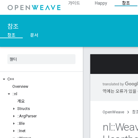
가이드
Happy
참조
참조
참조
문서
C++
Overview
역에는 오류가 있을 
::
nl
개요
Structs
OpenWeave
참
::
Arg
Parser
nl
::
Wea
::
Ble
::
Inet