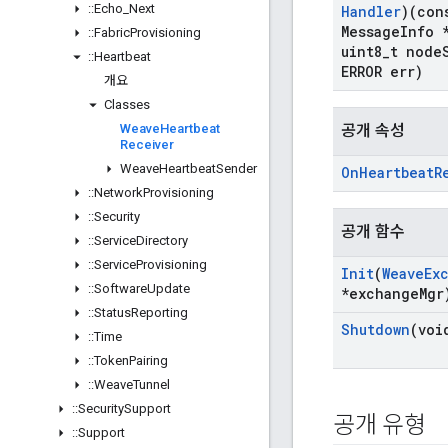
::
Echo
_
Next
Handler
)(con
Message
Info 
::
Fabric
Provisioning
uint8
_
t node
::
Heartbeat
ERROR err)
개요
Classes
Weave
Heartbeat
공개 속성
Receiver
Weave
Heartbeat
Sender
On
Heartbeat
R
::
Network
Provisioning
::
Security
공개 함수
::
Service
Directory
::
Service
Provisioning
Init
(
Weave
Ex
::
Software
Update
*exchange
Mgr
::
Status
Reporting
Shutdown
(voi
::
Time
::
Token
Pairing
::
Weave
Tunnel
::
Security
Support
공개 유형
::
Support