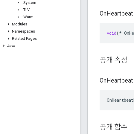
::
System
::
TLV
On
Heartbeat
::
Warm
Modules
Namespaces
void
(
*
OnHe
Related Pages
Java
공개 속성
On
Heartbeat
OnHeartbeat
공개 함수