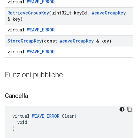
virtual
WEAVE_ERROR
Retrieve
Group
Key
(uint32
_
t key
Id
,
Weave
Group
Key
& key)
virtual
WEAVE_ERROR
Store
Group
Key
(const
Weave
Group
Key
& key)
virtual
WEAVE_ERROR
Funzioni pubbliche
Cancella
virtual 
WEAVE_ERROR
 Clear(

  void

)