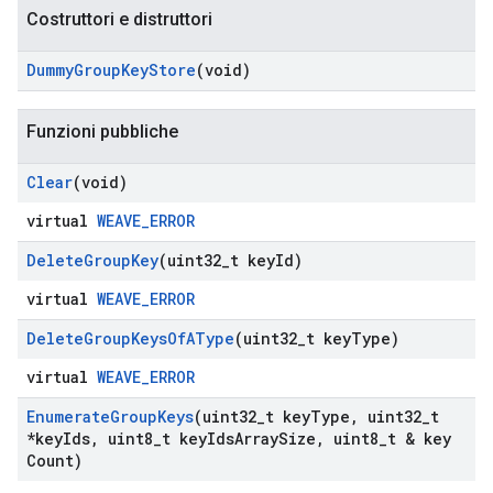
Costruttori e distruttori
Dummy
Group
Key
Store
(void)
Funzioni pubbliche
Clear
(void)
virtual
WEAVE_ERROR
Delete
Group
Key
(uint32
_
t key
Id)
virtual
WEAVE_ERROR
Delete
Group
Keys
Of
AType
(uint32
_
t key
Type)
virtual
WEAVE_ERROR
Enumerate
Group
Keys
(uint32
_
t key
Type
,
uint32
_
t
*key
Ids
,
uint8
_
t key
Ids
Array
Size
,
uint8
_
t & key
Count)