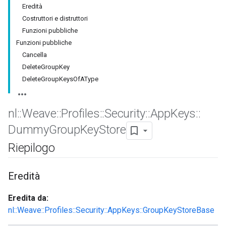
Eredità
Costruttori e distruttori
Funzioni pubbliche
Funzioni pubbliche
Cancella
DeleteGroupKey
DeleteGroupKeysOfAType
nl
::
Weave
::
Profiles
::
Security
::
App
Keys
::
Dummy
Group
Key
Store
Riepilogo
Eredità
Eredita da:
nl::Weave::Profiles::Security::AppKeys::GroupKeyStoreBase