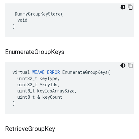
 DummyGroupKeyStore(

  void

)
Enumerate
Group
Keys
virtual 
WEAVE_ERROR
 EnumerateGroupKeys(

  uint32_t keyType,

  uint32_t *keyIds,

  uint8_t keyIdsArraySize,

  uint8_t & keyCount

)
Retrieve
Group
Key