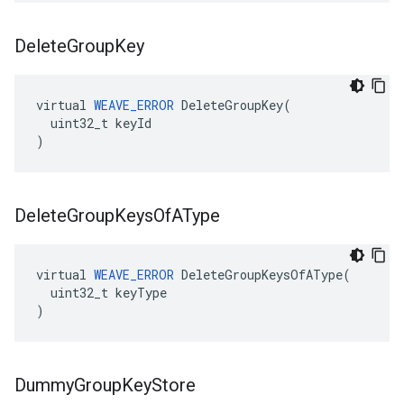
Delete
Group
Key
virtual 
WEAVE_ERROR
 DeleteGroupKey(

  uint32_t keyId

)
Delete
Group
Keys
Of
AType
virtual 
WEAVE_ERROR
 DeleteGroupKeysOfAType(

  uint32_t keyType

)
Dummy
Group
Key
Store