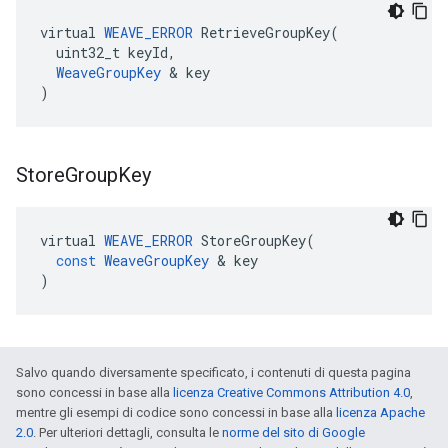
virtual 
WEAVE_ERROR
 RetrieveGroupKey(

  uint32_t keyId,

WeaveGroupKey
 & key

)
Store
Group
Key
virtual
WEAVE_ERROR
StoreGroupKey
(
const
WeaveGroupKey
&
key
)
Salvo quando diversamente specificato, i contenuti di questa pagina
sono concessi in base alla
licenza Creative Commons Attribution 4.0
,
mentre gli esempi di codice sono concessi in base alla
licenza Apache
2.0
. Per ulteriori dettagli, consulta le
norme del sito di Google