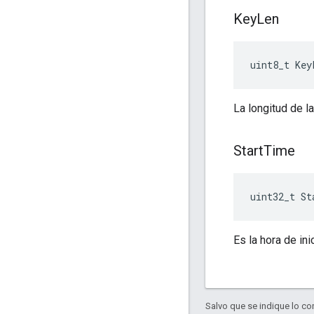
Key
Len
uint8_t Key
La longitud de la
Start
Time
uint32_t St
Es la hora de ini
Salvo que se indique lo con