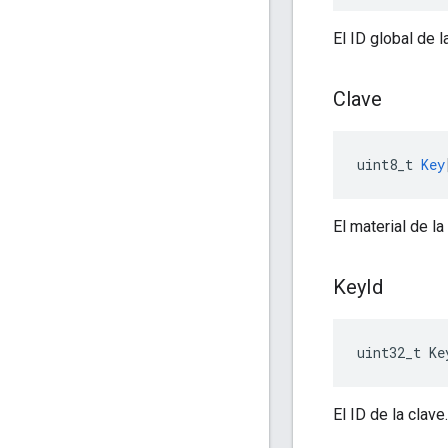
El ID global de 
Clave
uint8_t
Key
El material de la
Key
Id
uint32_t Ke
El ID de la clave.