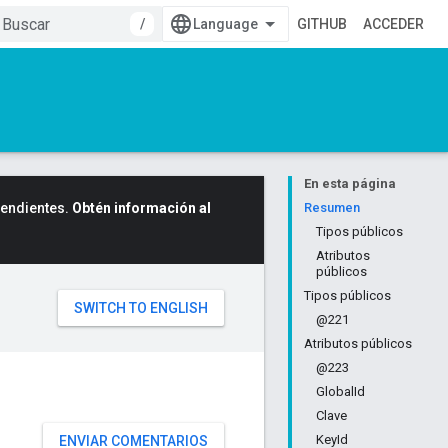
/
GITHUB
ACCEDER
En esta página
cendientes.
Obtén información al
Resumen
Tipos públicos
Atributos
públicos
Tipos públicos
@221
Atributos públicos
@223
GlobalId
Clave
KeyId
ENVIAR COMENTARIOS