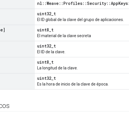
nl::Weave::Profiles::Security::AppKeys
uint32_t
El ID global de la clave del grupo de aplicaciones.
ze]
uint8_t
El material de la clave secreta
uint32_t
El ID de la clave.
uint8_t
La longitud de la clave.
uint32_t
Es la hora de inicio de la clave de época.
icos