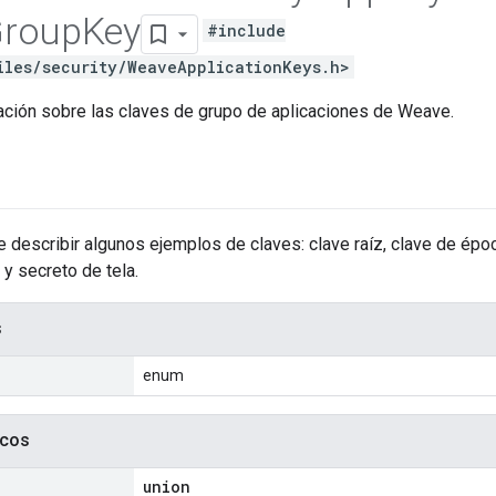
roup
Key
#include
iles/security/WeaveApplicationKeys.h>
ación sobre las claves de grupo de aplicaciones de Weave.
 describir algunos ejemplos de claves: clave raíz, clave de épo
 y secreto de tela.
s
enum
icos
union