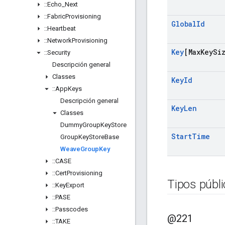
::
Echo
_
Next
::
Fabric
Provisioning
Global
Id
::
Heartbeat
::
Network
Provisioning
Key
[Max
Key
Si
::
Security
Descripción general
Classes
Key
Id
::
App
Keys
Descripción general
Key
Len
Classes
Dummy
Group
Key
Store
Start
Time
Group
Key
Store
Base
Weave
Group
Key
::
CASE
::
Cert
Provisioning
Tipos públ
::
Key
Export
::
PASE
::
Passcodes
@221
::
TAKE