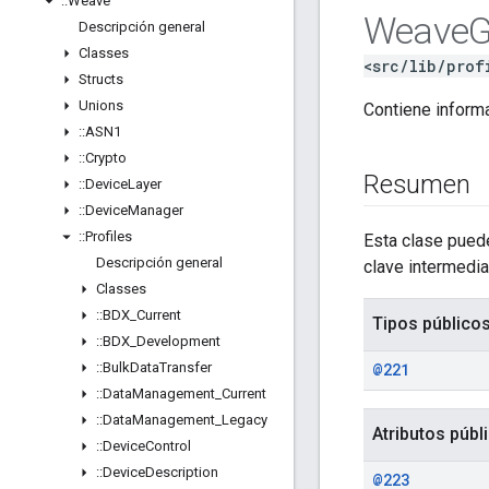
::
Weave
Weave
G
Descripción general
Classes
<src/lib/prof
Structs
Unions
Contiene inform
::
ASN1
::
Crypto
Resumen
::
Device
Layer
::
Device
Manager
::
Profiles
Esta clase puede
Descripción general
clave intermedia
Classes
::
BDX
_
Current
Tipos público
::
BDX
_
Development
::
Bulk
Data
Transfer
@221
::
Data
Management
_
Current
::
Data
Management
_
Legacy
Atributos públ
::
Device
Control
::
Device
Description
@223