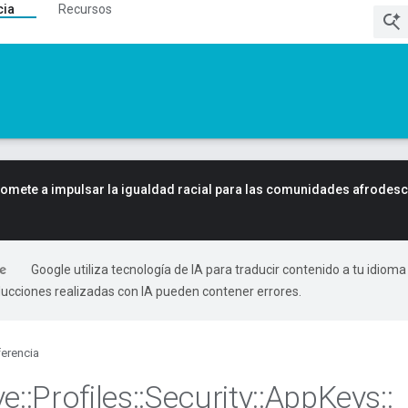
cia
Recursos
mete a impulsar la igualdad racial para las comunidades afrodes
Google utiliza tecnología de IA para traducir contenido a tu idioma
ducciones realizadas con IA pueden contener errores.
erencia
ve
::
Profiles
::
Security
::
App
Keys
::