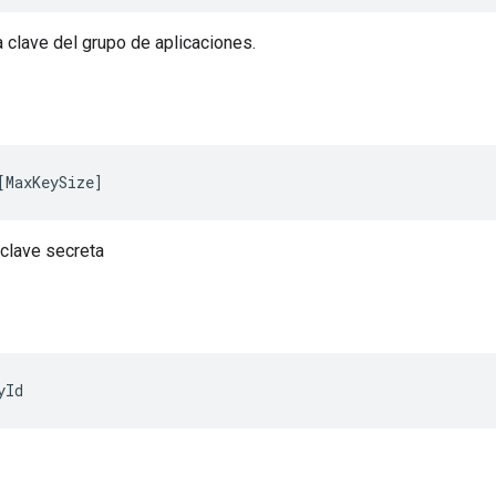
la clave del grupo de aplicaciones.
[
MaxKeySize
]
 clave secreta
yId