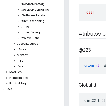
::
Service
Directory
::
Service
Provisioning
@221
::
Software
Update
::
Status
Reporting
::
Time
::
Token
Pairing
Atributos p
::
Weave
Tunnel
::
Security
Support
@223
::
Support
::
System
::
TLV
union
nl
::
W
::
Warm
Modules
Namespaces
Related Pages
Global
Id
Java
uint32_t Gl