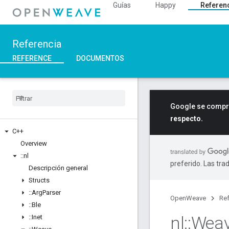
Guías
Happy
Referen
Referencia
REFERENCE
DOCUMENTOS
Google se compro
respecto.
C++
Overview
::
nl
preferido. Las tra
Descripción general
Structs
::
Arg
Parser
OpenWeave
Ref
::
Ble
nl
::
Wea
::
Inet