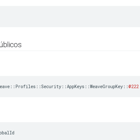
úblicos
eave
::
Profiles
::
Security
::
AppKeys
::
WeaveGroupKey
::
@222
obalId