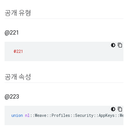
공개 유형
@221
@221
공개 속성
@223
union
nl
::
Weave
::
Profiles
::
Security
::
AppKeys
::
Wea