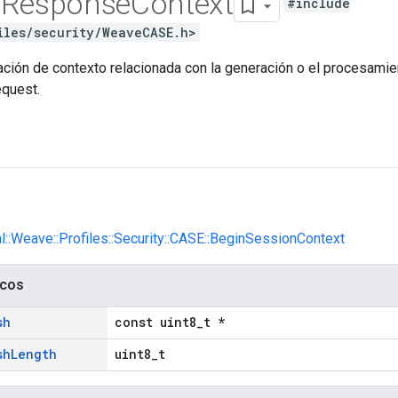
n
Response
Context
#include
iles/security/WeaveCASE.h>
ación de contexto relacionada con la generación o el procesami
quest.
nl::Weave::Profiles::Security::CASE::BeginSessionContext
icos
sh
const uint8_t *
sh
Length
uint8_t