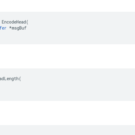
 EncodeHead(

fer
 *msgBuf

adLength(
