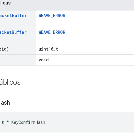
licas
acket
Buffer
WEAVE_ERROR
acket
Buffer
WEAVE_ERROR
oid)
uint16_t
void
úblicos
ash
_t
*
KeyConfirmHash