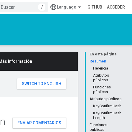
/
GITHUB
ACCEDER
En esta página
Más información
Resumen
Herencia
Atributos
públicos
Funciones
públicas
Atributos públicos
KeyConfirmHash
KeyConfirmHash
in
Length
ENVIAR COMENTARIOS
Funciones
públicas