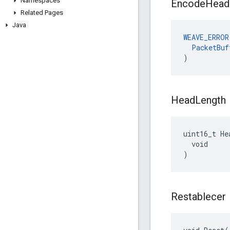
Namespaces
Encode
Head
Related Pages
Java
WEAVE_ERROR
PacketBuf
)
Head
Length
uint16_t He
  void

)
Restablecer