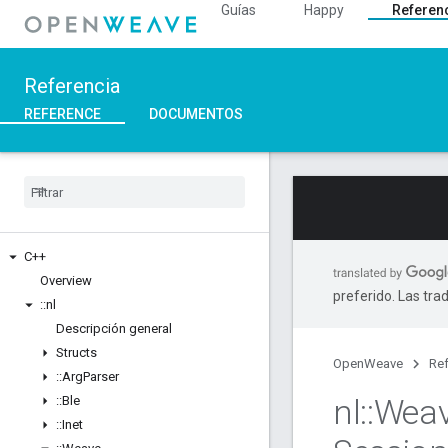
Guías
Happy
Referen
Referencia
REFERENCE
DOCUMENTOS
C++
Overview
preferido. Las tra
::
nl
Descripción general
Structs
OpenWeave
Ref
::
Arg
Parser
nl
::
Wea
::
Ble
::
Inet