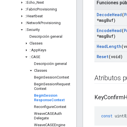
Funciones púb
::
Echo
_
Next
::
Fabric
Provisioning
Decode
Head
(
P
::
Heartbeat
*msg
Buf)
::
Network
Provisioning
::
Security
Encode
Head
(
P
*msg
Buf)
Descripción general
Classes
Head
Length
(v
::
App
Keys
Reset
(void)
::
CASE
Descripción general
Classes
Atributos p
Begin
Session
Context
Begin
Session
Request
Context
Begin
Session
Key
Confirm
H
Response
Context
Reconfigure
Context
Weave
CASEAuth
const
uint8
Delegate
Weave
CASEEngine