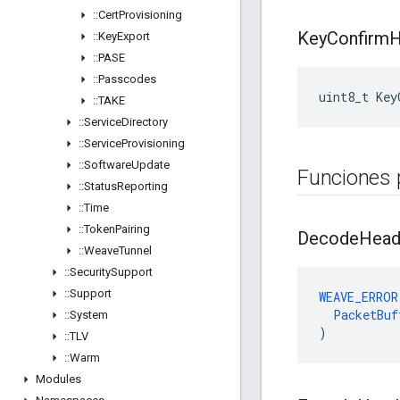
::
Cert
Provisioning
Key
Confirm
H
::
Key
Export
::
PASE
::
Passcodes
uint8_t Key
::
TAKE
::
Service
Directory
::
Service
Provisioning
::
Software
Update
Funciones 
::
Status
Reporting
::
Time
::
Token
Pairing
Decode
Hea
::
Weave
Tunnel
::
Security
Support
::
Support
WEAVE_ERROR
PacketBuf
::
System
)
::
TLV
::
Warm
Modules