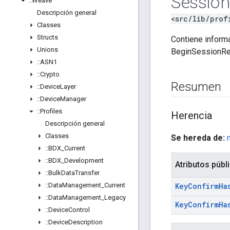
Sessio
::
Weave
Descripción general
<src/lib/prof
Classes
Structs
Contiene inform
Unions
BeginSessionRe
::
ASN1
::
Crypto
Resumen
::
Device
Layer
::
Device
Manager
::
Profiles
Herencia
Descripción general
Classes
Se hereda de:
::
BDX
_
Current
::
BDX
_
Development
Atributos públ
::
Bulk
Data
Transfer
::
Data
Management
_
Current
Key
Confirm
Ha
::
Data
Management
_
Legacy
Key
Confirm
Ha
::
Device
Control
::
Device
Description