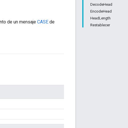
DecodeHead
EncodeHead
HeadLength
ento de un mensaje
CASE
de
Restablecer