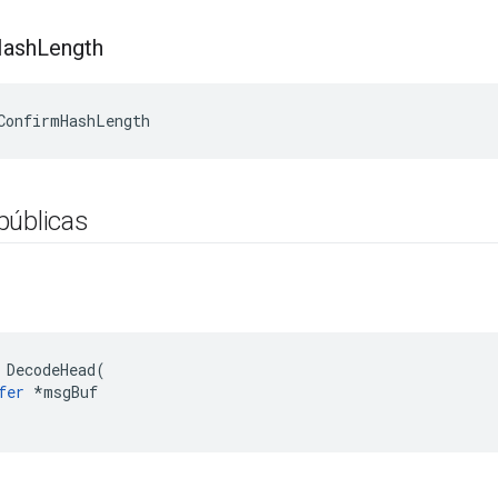
ash
Length
ConfirmHashLength
públicas
d
 DecodeHead(

fer
 *msgBuf
