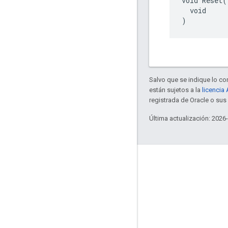
void Reset(

  void

)
Salvo que se indique lo con
están sujetos a la
licencia
registrada de Oracle o su
Última actualización: 2026
GitHub
OpenWeave
Happy
OpenThread