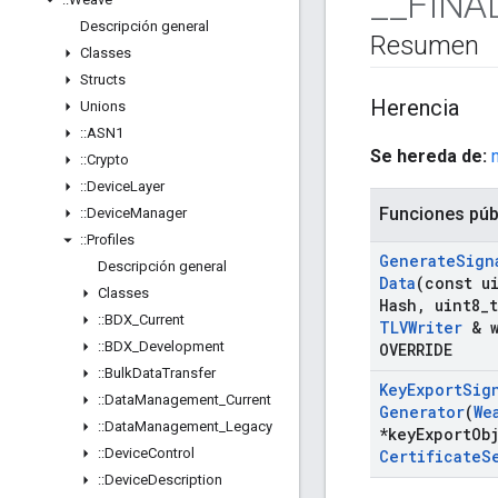
_
_
FINA
Descripción general
Resumen
Classes
Structs
Herencia
Unions
::
ASN1
Se hereda de:
::
Crypto
::
Device
Layer
Funciones púb
::
Device
Manager
::
Profiles
Generate
Sign
Descripción general
Data
(const u
Classes
Hash
,
uint8
_
::
BDX
_
Current
TLVWriter
& w
::
BDX
_
Development
OVERRIDE
::
Bulk
Data
Transfer
Key
Export
Sig
::
Data
Management
_
Current
Generator
(
We
::
Data
Management
_
Legacy
*key
Export
Ob
::
Device
Control
Certificate
S
::
Device
Description