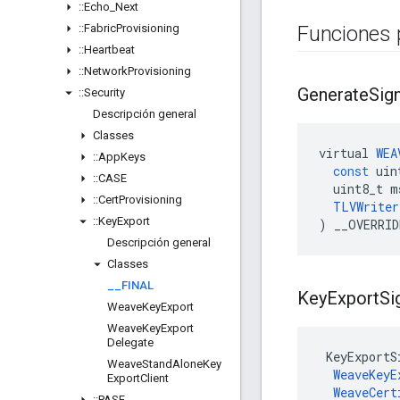
::
Echo
_
Next
::
Fabric
Provisioning
Funciones 
::
Heartbeat
::
Network
Provisioning
Generate
Sig
::
Security
Descripción general
Classes
virtual
WEA
::
App
Keys
const
uin
::
CASE
uint8_t
m
::
Cert
Provisioning
TLVWriter
::
Key
Export
)
__OVERRID
Descripción general
Classes
_
_
FINAL
Key
Export
Si
Weave
Key
Export
Weave
Key
Export
Delegate
 KeyExportS
Weave
Stand
Alone
Key
WeaveKeyE
Export
Client
WeaveCert
::
PASE