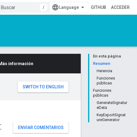
/
GITHUB
ACCEDER
En esta página
Más información
Resumen
Herencia
Funciones
públicas
Funciones
públicas
GenerateSignatur
eData
KeyExportSignat
ureGenerator
:
ENVIAR COMENTARIOS