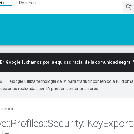
cia
Recursos
En Google, luchamos por la equidad racial de la comunidad negra.
Google utiliza tecnología de IA para traducir contenido a tu idioma
ducciones realizadas con IA pueden contener errores.
erencia
ve
::
Profiles
::
Security
::
Key
Export
: