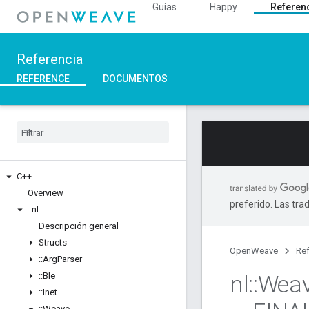
Guías
Happy
Referen
Referencia
REFERENCE
DOCUMENTOS
C++
Overview
preferido. Las tra
::
nl
Descripción general
Structs
OpenWeave
Ref
::
Arg
Parser
::
Ble
nl
::
Wea
::
Inet
::
Weave