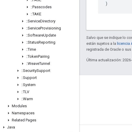
)
::
Passcodes
::
TAKE
::
Service
Directory
::
Service
Provisioning
::
Software
Update
Salvo que se indique lo con
::
Status
Reporting
están sujetos a la
licencia
::
Time
registrada de Oracle o su
::
Token
Pairing
Última actualización: 2026
::
Weave
Tunnel
::
Security
Support
::
Support
GitHub
::
System
::
TLV
OpenWeave
::
Warm
Happy
Modules
OpenThread
Namespaces
Related Pages
Java