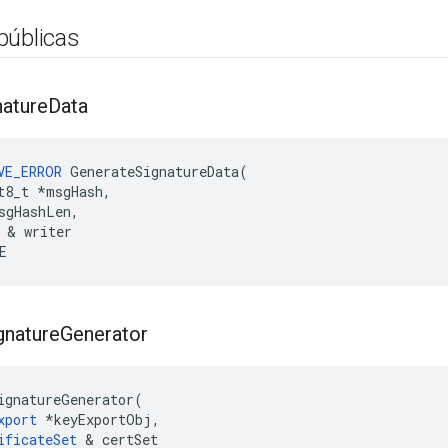
públicas
nature
Data
VE_ERROR
GenerateSignatureData
(
t8_t
*
msgHash
,
sgHashLen
,
&
writer
E
gnature
Generator
ignatureGenerator(

xport
 *keyExportObj,

ificateSet
 & certSet
