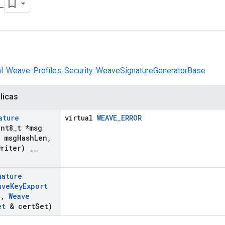
L
nl::Weave::Profiles::Security::WeaveSignatureGeneratorBase
licas
ature
virtual
WEAVE_ERROR
int8
_
t *msg
t msg
Hash
Len
,
riter)
_
_
nature
ave
Key
Export
j
,
Weave
et
& cert
Set)