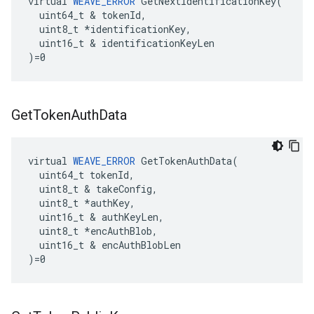
virtual 
WEAVE_ERROR
 GetNextIdentificationKey(

  uint64_t & tokenId,

  uint8_t *identificationKey,

  uint16_t & identificationKeyLen

)=0
Get
Token
Auth
Data
virtual 
WEAVE_ERROR
 GetTokenAuthData(

  uint64_t tokenId,

  uint8_t & takeConfig,

  uint8_t *authKey,

  uint16_t & authKeyLen,

  uint8_t *encAuthBlob,

  uint16_t & encAuthBlobLen

)=0