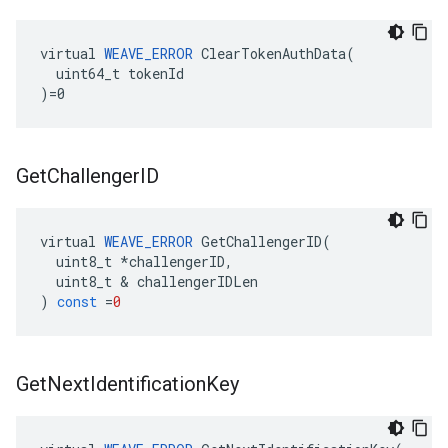
virtual 
WEAVE_ERROR
 ClearTokenAuthData(

  uint64_t tokenId

)=0
Get
Challenger
ID
virtual
WEAVE_ERROR
GetChallengerID
(
uint8_t
*
challengerID
,
uint8_t
&
challengerIDLen
)
const
=
0
Get
Next
Identification
Key