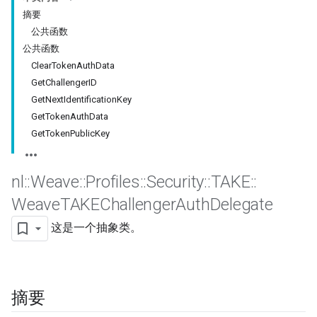
摘要
公共函数
公共函数
ClearTokenAuthData
GetChallengerID
GetNextIdentificationKey
GetTokenAuthData
GetTokenPublicKey
nl
::
Weave
::
Profiles
::
Security
::
TAKE
::
Weave
TAKEChallenger
Auth
Delegate
这是一个抽象类。
摘要