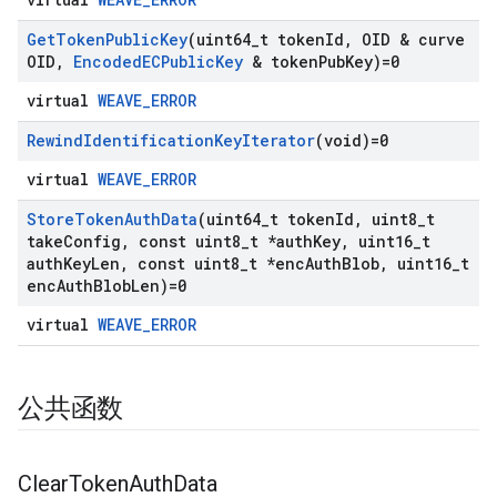
Get
Token
Public
Key
(uint64
_
t token
Id
,
OID & curve
OID
,
Encoded
ECPublic
Key
& token
Pub
Key)=0
virtual
WEAVE_ERROR
Rewind
Identification
Key
Iterator
(void)=0
virtual
WEAVE_ERROR
Store
Token
Auth
Data
(uint64
_
t token
Id
,
uint8
_
t
take
Config
,
const uint8
_
t *auth
Key
,
uint16
_
t
auth
Key
Len
,
const uint8
_
t *enc
Auth
Blob
,
uint16
_
t
enc
Auth
Blob
Len)=0
virtual
WEAVE_ERROR
公共函数
Clear
Token
Auth
Data