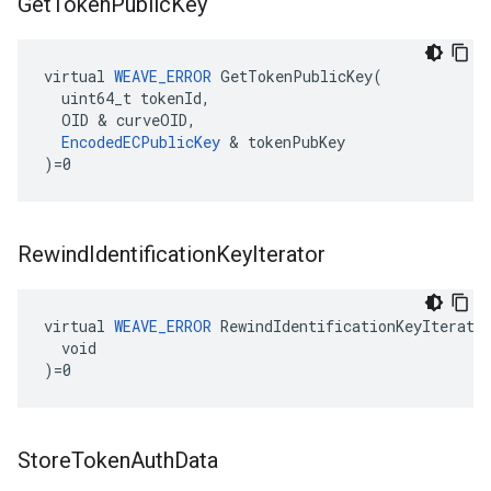
Get
Token
Public
Key
virtual 
WEAVE_ERROR
 GetTokenPublicKey(

  uint64_t tokenId,

  OID & curveOID,

EncodedECPublicKey
 & tokenPubKey

)=0
Rewind
Identification
Key
Iterator
virtual 
WEAVE_ERROR
 RewindIdentificationKeyIterator
  void

)=0
Store
Token
Auth
Data