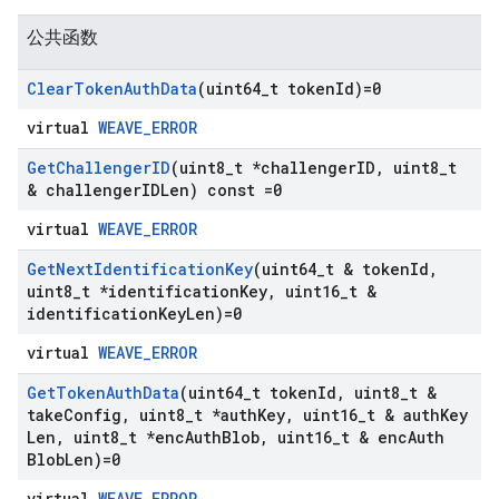
公共函数
Clear
Token
Auth
Data
(uint64
_
t token
Id)=0
virtual
WEAVE_ERROR
Get
Challenger
ID
(uint8
_
t *challenger
ID
,
uint8
_
t
& challenger
IDLen) const =0
virtual
WEAVE_ERROR
Get
Next
Identification
Key
(uint64
_
t & token
Id
,
uint8
_
t *identification
Key
,
uint16
_
t &
identification
Key
Len)=0
virtual
WEAVE_ERROR
Get
Token
Auth
Data
(uint64
_
t token
Id
,
uint8
_
t &
take
Config
,
uint8
_
t *auth
Key
,
uint16
_
t & auth
Key
Len
,
uint8
_
t *enc
Auth
Blob
,
uint16
_
t & enc
Auth
Blob
Len)=0
virtual
WEAVE_ERROR