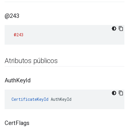
@243
@243
Atributos públicos
Auth
Key
Id
CertificateKeyId
 AuthKeyId
Cert
Flags