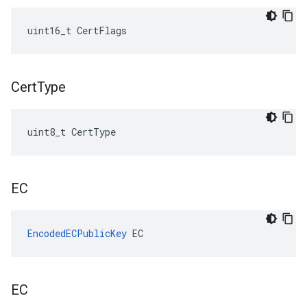
uint16_t CertFlags
Cert
Type
uint8_t CertType
EC
EncodedECPublicKey
 EC
EC