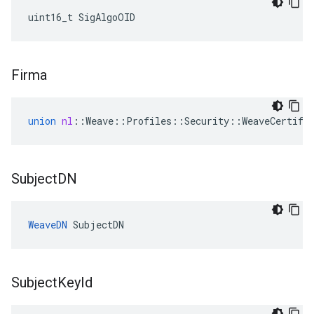
uint16_t SigAlgoOID
Firma
union
nl
::
Weave
::
Profiles
::
Security
::
WeaveCertifi
Subject
DN
WeaveDN
 SubjectDN
Subject
Key
Id