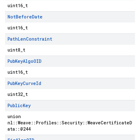
uint16_t
Not
Before
Date
uint16_t
Path
Len
Constraint
uint8_t
Pub
Key
Algo
OID
uint16_t
Pub
Key
Curve
Id
uint32_t
Public
Key
union
nl::Weave::Profiles::Security::WeaveCertificateD
ata::@244