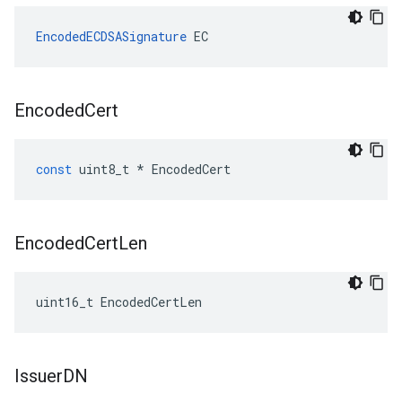
EncodedECDSASignature
 EC
Encoded
Cert
const
uint8_t
*
EncodedCert
Encoded
Cert
Len
uint16_t EncodedCertLen
Issuer
DN