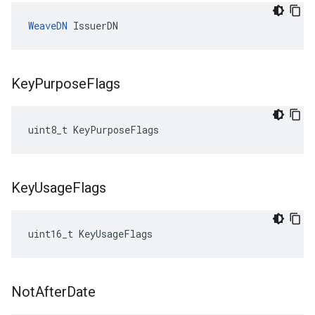
WeaveDN
 IssuerDN
Key
Purpose
Flags
uint8_t KeyPurposeFlags
Key
Usage
Flags
uint16_t KeyUsageFlags
Not
After
Date