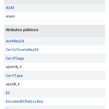
@243
enum
Atributos públicos
Auth
Key
Id
CertificateKeyId
Cert
Flags
uint16_t
Cert
Type
uint8_t
EC
EncodedECPublicKey