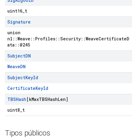
Sig
Algo
OID
uint16_t
Signature
union
nl::Weave::Profiles::Security::WeaveCertificateD
ata::@245
Subject
DN
WeaveDN
Subject
Key
Id
CertificateKeyId
TBSHash
[k
Max
TBSHash
Len]
uint8_t
Tipos públicos