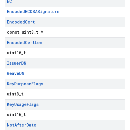
EC
EncodedECDSASignature
Encoded
Cert
const uint8_t *
Encoded
Cert
Len
uint16_t
Issuer
DN
WeaveDN
Key
Purpose
Flags
uint8_t
Key
Usage
Flags
uint16_t
Not
After
Date