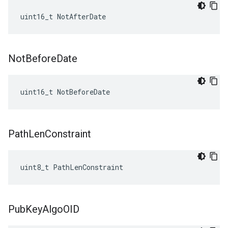
uint16_t NotAfterDate
Not
Before
Date
uint16_t NotBeforeDate
Path
Len
Constraint
uint8_t PathLenConstraint
Pub
Key
Algo
OID