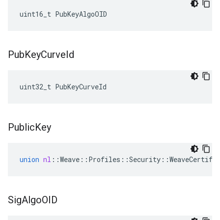
uint16_t PubKeyAlgoOID
Pub
Key
Curve
Id
uint32_t PubKeyCurveId
Public
Key
union
nl
::
Weave
::
Profiles
::
Security
::
WeaveCertifi
Sig
Algo
OID