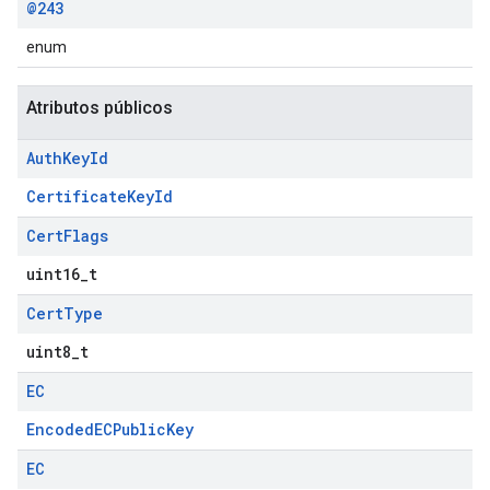
@243
enum
Atributos públicos
Auth
Key
Id
CertificateKeyId
Cert
Flags
uint16_t
Cert
Type
uint8_t
EC
EncodedECPublicKey
EC