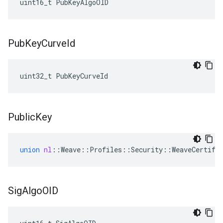
uint16_t PubKeyAlgoOID
Pub
Key
Curve
Id
uint32_t PubKeyCurveId
Public
Key
union
nl
::
Weave
::
Profiles
::
Security
::
WeaveCertifi
Sig
Algo
OID