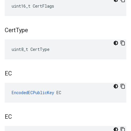
uint16_t CertFlags
Cert
Type
uint8_t CertType
EC
EncodedECPublicKey
 EC
EC