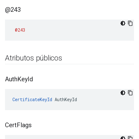
@243
@243
Atributos públicos
Auth
Key
Id
CertificateKeyId
 AuthKeyId
Cert
Flags