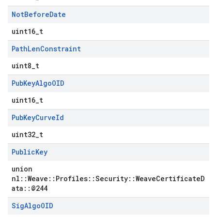
Not
Before
Date
uint16_t
Path
Len
Constraint
uint8_t
Pub
Key
Algo
OID
uint16_t
Pub
Key
Curve
Id
uint32_t
Public
Key
union
nl::Weave::Profiles::Security::WeaveCertificateD
ata::@244
Sig
Algo
OID