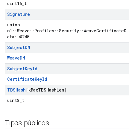
uint16_t
Signature
union
nl::Weave::Profiles::Security::WeaveCertificateD
ata::@245
Subject
DN
WeaveDN
Subject
Key
Id
CertificateKeyId
TBSHash
[k
Max
TBSHash
Len]
uint8_t
Tipos públicos