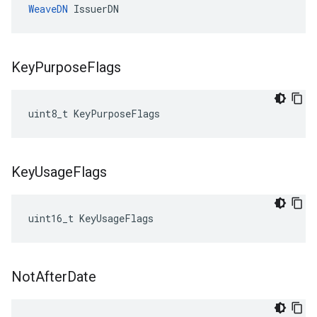
WeaveDN
 IssuerDN
Key
Purpose
Flags
uint8_t KeyPurposeFlags
Key
Usage
Flags
uint16_t KeyUsageFlags
Not
After
Date