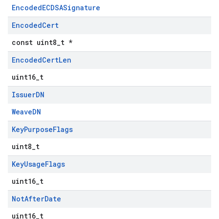
EncodedECDSASignature
Encoded
Cert
const uint8_t *
Encoded
Cert
Len
uint16_t
Issuer
DN
WeaveDN
Key
Purpose
Flags
uint8_t
Key
Usage
Flags
uint16_t
Not
After
Date
uint16_t