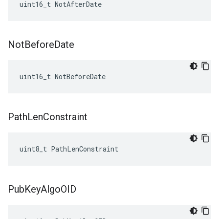
uint16_t NotAfterDate
Not
Before
Date
uint16_t NotBeforeDate
Path
Len
Constraint
uint8_t PathLenConstraint
Pub
Key
Algo
OID