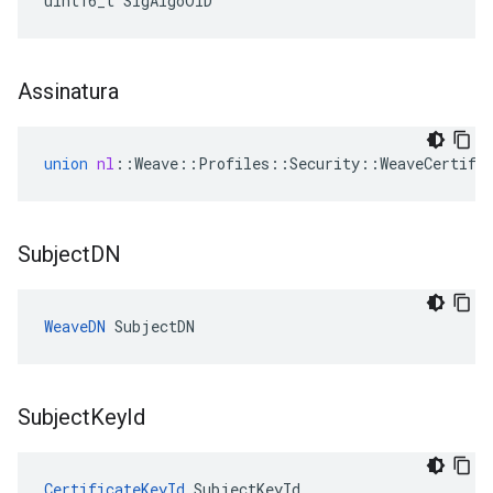
uint16_t SigAlgoOID
Assinatura
union
nl
::
Weave
::
Profiles
::
Security
::
WeaveCertifi
Subject
DN
WeaveDN
 SubjectDN
Subject
Key
Id
CertificateKeyId
 SubjectKeyId