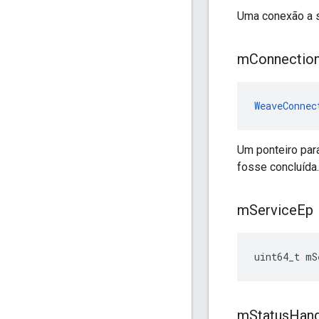
Uma conexão a s
m
Connectio
WeaveConnec
Um ponteiro par
fosse concluída.
m
Service
Ep
uint64_t mS
m
Status
Hand