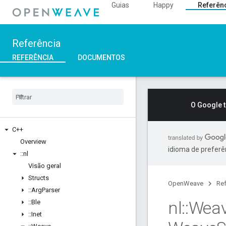
Guias
Happy
Referên
Referência
REFERÊNCIA
DOCUMENTOS
O Google 
C++
Overview
idioma de preferê
::
nl
Visão geral
Structs
OpenWeave
Ref
::
Arg
Parser
nl
::
Wea
::
Ble
::
Inet