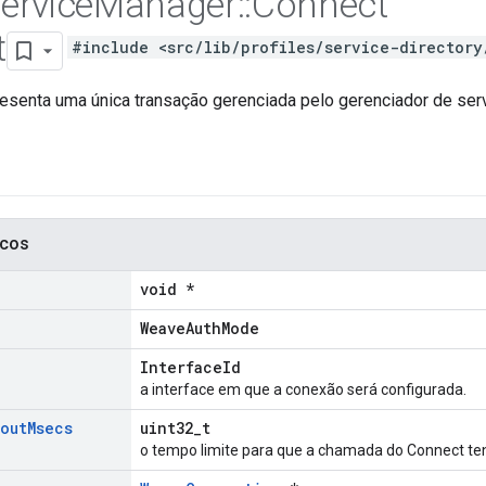
ervice
Manager
::
Connect
t
#include <src/lib/profiles/service-directory
resenta uma única transação gerenciada pelo gerenciador de ser
icos
void *
WeaveAuthMode
InterfaceId
a interface em que a conexão será configurada.
out
Msecs
uint32_t
o tempo limite para que a chamada do Connect ten