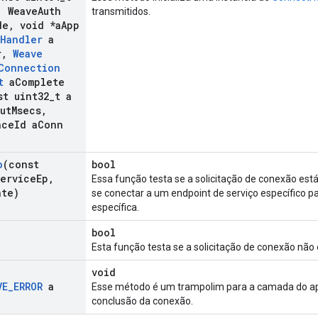
,
Weave
Auth
transmitidos.
de
,
void *a
App
Handler
a
r
,
Weave
Connection
t
a
Complete
t uint32
_
t a
ut
Msecs
,
ace
Id a
Conn
o
(const
bool
ervice
Ep
,
Essa função testa se a solicitação de conexão e
ate)
se conectar a um endpoint de serviço específico p
específica.
bool
Esta função testa se a solicitação de conexão nã
void
VE
_
ERROR
a
Esse método é um trampolim para a camada do apl
conclusão da conexão.