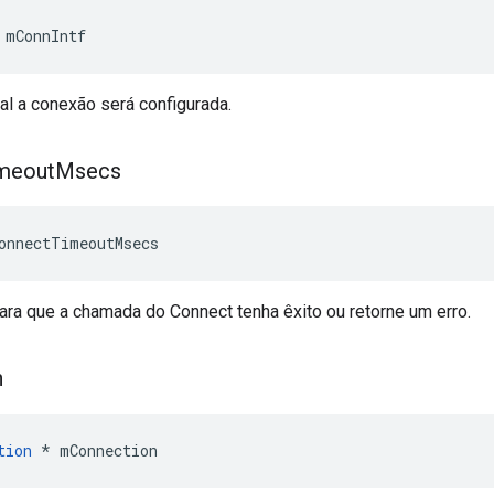
 mConnIntf
ual a conexão será configurada.
meout
Msecs
onnectTimeoutMsecs
ara que a chamada do Connect tenha êxito ou retorne um erro.
n
tion
 * mConnection