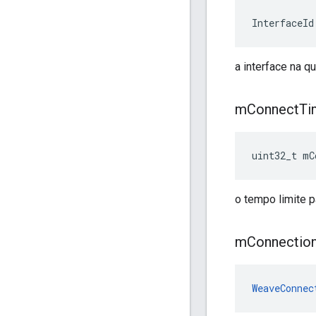
InterfaceId
a interface na q
m
Connect
Ti
uint32_t mC
o tempo limite p
m
Connectio
WeaveConnec