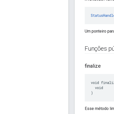
StatusHandl
Um ponteiro par
Funções pú
finalize
void finaliz
  void

)
Esse método lim