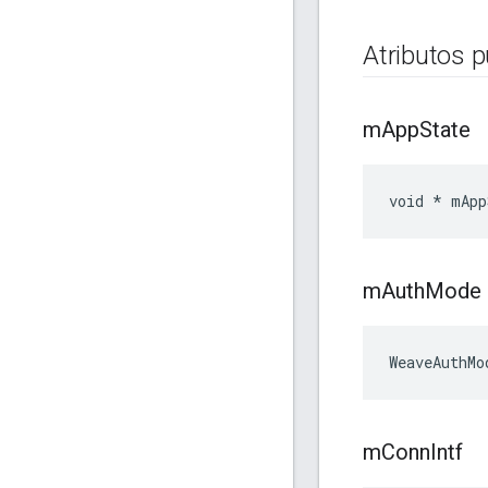
Atributos p
m
App
State
void * mApp
m
Auth
Mode
WeaveAuthMo
m
Conn
Intf