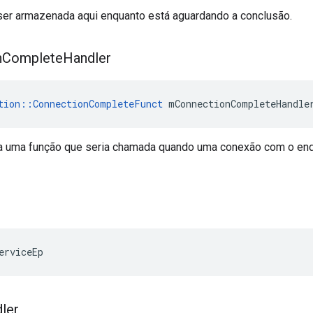
er armazenada aqui enquanto está aguardando a conclusão.
n
Complete
Handler
tion::ConnectionCompleteFunct
 mConnectionCompleteHandle
a uma função que seria chamada quando uma conexão com o endp
erviceEp
ler