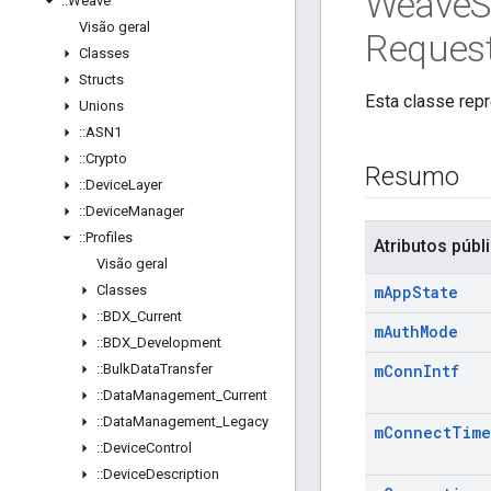
Weave
S
::
Weave
Visão geral
Reques
Classes
Structs
Esta classe rep
Unions
::
ASN1
::
Crypto
Resumo
::
Device
Layer
::
Device
Manager
::
Profiles
Atributos públ
Visão geral
Classes
m
App
State
::
BDX
_
Current
m
Auth
Mode
::
BDX
_
Development
::
Bulk
Data
Transfer
m
Conn
Intf
::
Data
Management
_
Current
::
Data
Management
_
Legacy
m
Connect
Time
::
Device
Control
::
Device
Description