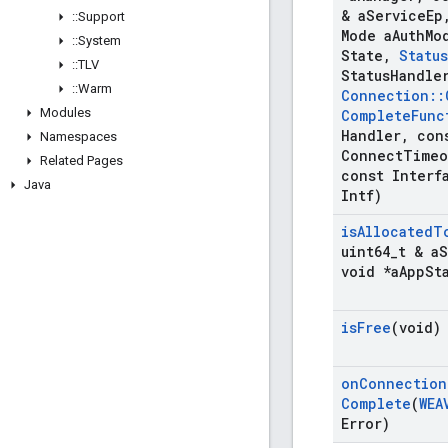
& a
Service
Ep
::
Support
Mode a
Auth
Mo
::
System
State
,
Status
::
TLV
Status
Handle
::
Warm
Connection
::
Modules
Complete
Func
Handler
,
cons
Namespaces
Connect
Timeo
Related Pages
const Interf
Java
Intf)
is
Allocated
T
uint64
_
t & a
S
void *a
App
St
is
Free
(void)
on
Connection
Complete
(
WEA
Error)