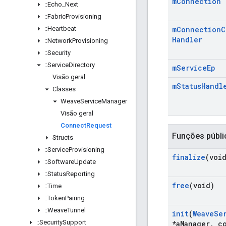
m
Connection
::
Echo
_
Next
::
Fabric
Provisioning
::
Heartbeat
m
Connection
C
Handler
::
Network
Provisioning
::
Security
::
Service
Directory
m
Service
Ep
Visão geral
m
Status
Handl
Classes
Weave
Service
Manager
Visão geral
Connect
Request
Funções públi
Structs
::
Service
Provisioning
finalize
(voi
::
Software
Update
::
Status
Reporting
free
(void)
::
Time
::
Token
Pairing
::
Weave
Tunnel
init
(
Weave
Se
::
Security
Support
*a
Manager
,
co