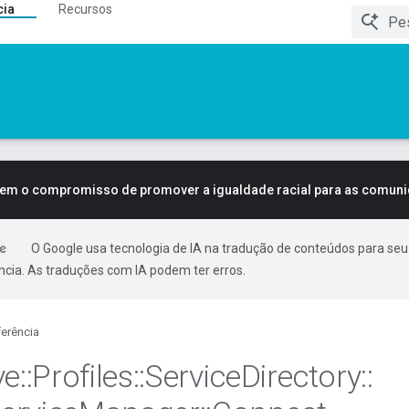
cia
Recursos
tem o compromisso de promover a igualdade racial para as comun
O Google usa tecnologia de IA na tradução de conteúdos para seu
ncia. As traduções com IA podem ter erros.
erência
ve
::
Profiles
::
Service
Directory
::