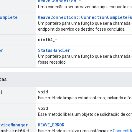
WeaveConnection
*
Uma conexão a ser armazenada aqui enquanto est
omplete
WeaveConnection::ConnectionCompleteF
Um ponteiro para uma função que seria chamada
endpoint do serviço de destino fosse concluída.
uint64_t
er
StatusHandler
Um ponteiro para uma função que seria chamada q
fosse recebido.
cas
d)
void
Esse método limpa o estado interno, incluindo o 
void
Esse método libera um objeto de solicitação de co
rvice
Manager
WEAVE_ERROR
nst uint64
_
t
Esse método inicializa uma instância de
ConnectR