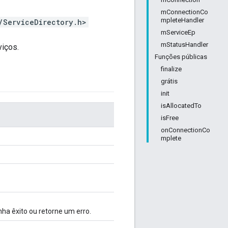
mConnectionCo
mpleteHandler
/ServiceDirectory.h>
mServiceEp
mStatusHandler
viços.
Funções públicas
finalize
grátis
init
isAllocatedTo
isFree
onConnectionCo
mplete
ha êxito ou retorne um erro.