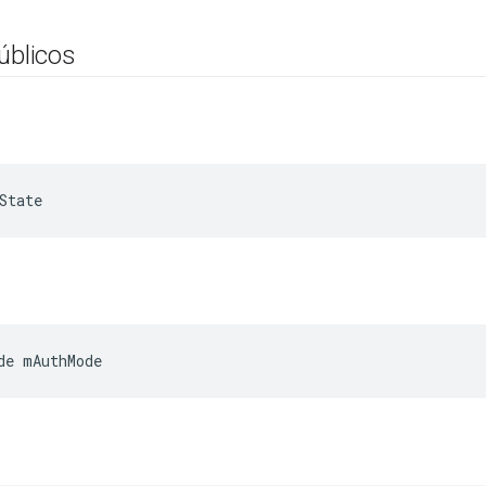
úblicos
State
de mAuthMode