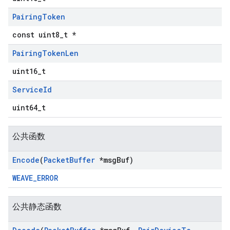
Pairing
Token
const uint8_t *
Pairing
Token
Len
uint16_t
Service
Id
uint64_t
公共函数
Encode
(
Packet
Buffer
*msg
Buf)
WEAVE_ERROR
公共静态函数