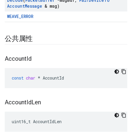
Decode
(
Packet
Buffer
*msg
Buf
,
Pair
Device
To
Account
Message
& msg)
WEAVE_ERROR
公共属性
Account
Id
const
char
*
AccountId
Account
Id
Len
uint16_t AccountIdLen