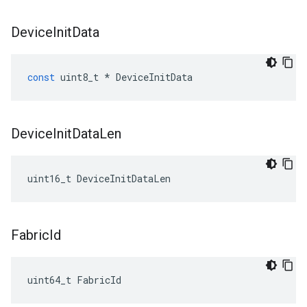
Device
Init
Data
const
uint8_t
*
DeviceInitData
Device
Init
Data
Len
uint16_t DeviceInitDataLen
Fabric
Id
uint64_t FabricId