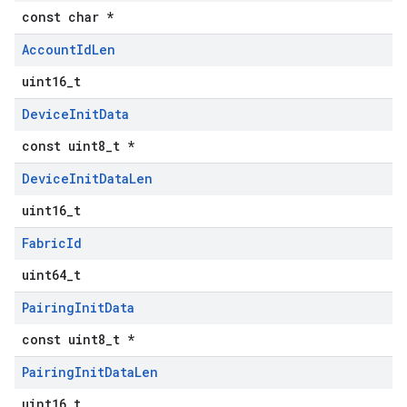
const char *
Account
Id
Len
uint16_t
Device
Init
Data
const uint8_t *
Device
Init
Data
Len
uint16_t
Fabric
Id
uint64_t
Pairing
Init
Data
const uint8_t *
Pairing
Init
Data
Len
uint16_t