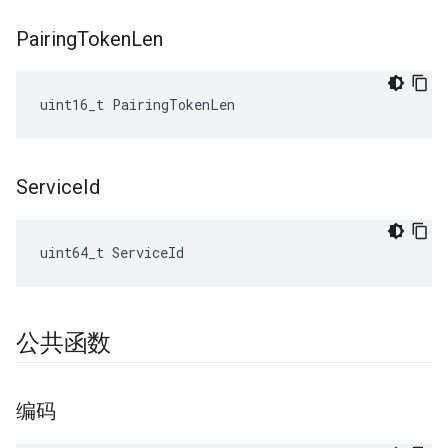
Pairing
Token
Len
uint16_t PairingTokenLen
Service
Id
uint64_t ServiceId
公共函数
编码