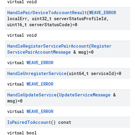
virtual void
Handle
Pair
Device
To
Account
Result
(
WEAVE
_
ERROR
local
Err
,
uint32
_
t server
Status
Profile
Id
,
uint16
_
t server
Status
Code)=0
virtual void
Handle
Register
Service
Pair
Account
(
Register
Service
Pair
Account
Message
& msg)=0
virtual
WEAVE_ERROR
Handle
Unregister
Service
(uint64
_
t service
Id)=0
virtual
WEAVE_ERROR
Handle
Update
Service
(
Update
Service
Message
&
msg)=0
virtual
WEAVE_ERROR
Is
Paired
To
Account
() const
virtual bool