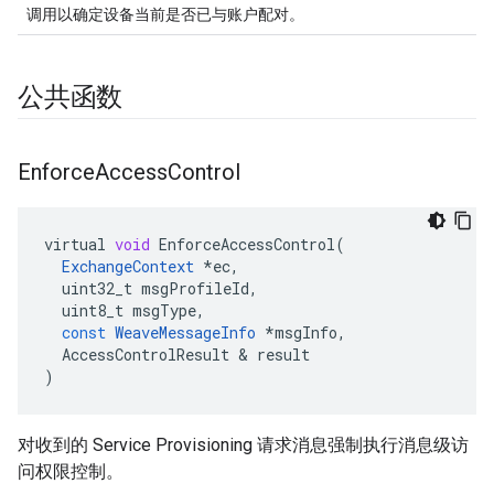
调用以确定设备当前是否已与账户配对。
公共函数
Enforce
Access
Control
virtual
void
EnforceAccessControl
(
ExchangeContext
*
ec
,
uint32_t
msgProfileId
,
uint8_t
msgType
,
const
WeaveMessageInfo
*
msgInfo
,
AccessControlResult
&
result
)
对收到的 Service Provisioning 请求消息强制执行消息级访
问权限控制。