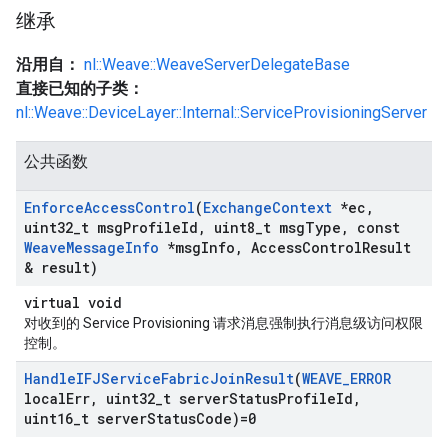
继承
沿用自：
nl::Weave::WeaveServerDelegateBase
直接已知的子类：
nl::Weave::DeviceLayer::Internal::ServiceProvisioningServer
公共函数
Enforce
Access
Control
(
Exchange
Context
*ec
,
uint32
_
t msg
Profile
Id
,
uint8
_
t msg
Type
,
const
Weave
Message
Info
*msg
Info
,
Access
Control
Result
& result)
virtual void
对收到的 Service Provisioning 请求消息强制执行消息级访问权限
控制。
Handle
IFJService
Fabric
Join
Result
(
WEAVE
_
ERROR
local
Err
,
uint32
_
t server
Status
Profile
Id
,
uint16
_
t server
Status
Code)=0