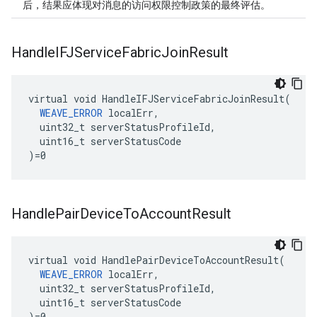
后，结果应体现对消息的访问权限控制政策的最终评估。
Handle
IFJService
Fabric
Join
Result
virtual void HandleIFJServiceFabricJoinResult(

WEAVE_ERROR
 localErr,

  uint32_t serverStatusProfileId,

  uint16_t serverStatusCode

)=0
Handle
Pair
Device
To
Account
Result
virtual void HandlePairDeviceToAccountResult(

WEAVE_ERROR
 localErr,

  uint32_t serverStatusProfileId,

  uint16_t serverStatusCode

)=0