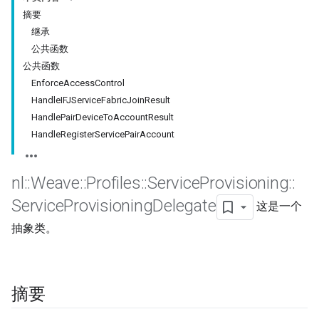
摘要
继承
公共函数
公共函数
EnforceAccessControl
HandleIFJServiceFabricJoinResult
HandlePairDeviceToAccountResult
HandleRegisterServicePairAccount
nl
::
Weave
::
Profiles
::
Service
Provisioning
::
Service
Provisioning
Delegate
这是一个
抽象类。
摘要