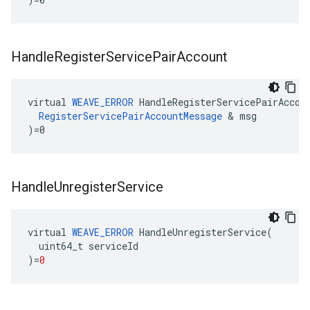
Handle
Register
Service
Pair
Account
virtual 
WEAVE_ERROR
 HandleRegisterServicePairAccoun
RegisterServicePairAccountMessage
 & msg

)=0
Handle
Unregister
Service
virtual
WEAVE_ERROR
HandleUnregisterService
(
uint64_t
serviceId
)
=
0