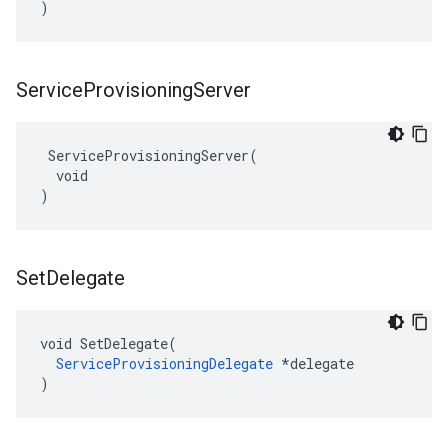
)
Service
Provisioning
Server
 ServiceProvisioningServer(

  void

)
Set
Delegate
void SetDelegate(

ServiceProvisioningDelegate
 *delegate

)