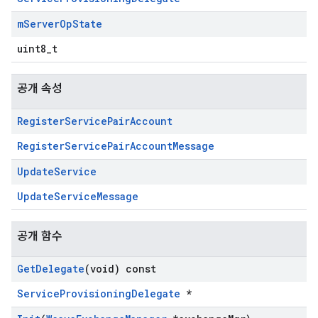
m
Server
Op
State
uint8_t
공개 속성
Register
Service
Pair
Account
RegisterServicePairAccountMessage
Update
Service
UpdateServiceMessage
공개 함수
Get
Delegate
(void) const
ServiceProvisioningDelegate
*