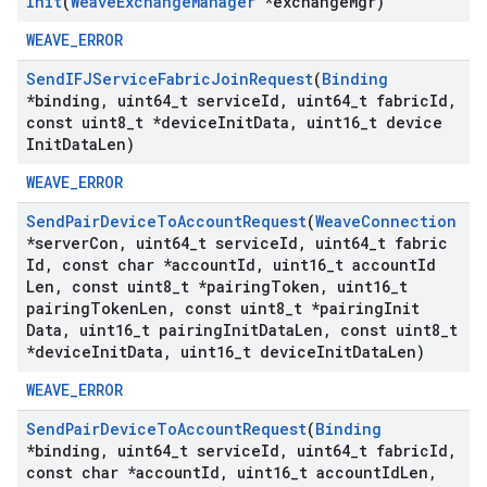
Init
(
Weave
Exchange
Manager
*exchange
Mgr)
WEAVE_ERROR
Send
IFJService
Fabric
Join
Request
(
Binding
*binding
,
uint64
_
t service
Id
,
uint64
_
t fabric
Id
,
const uint8
_
t *device
Init
Data
,
uint16
_
t device
Init
Data
Len)
WEAVE_ERROR
Send
Pair
Device
To
Account
Request
(
Weave
Connection
*server
Con
,
uint64
_
t service
Id
,
uint64
_
t fabric
Id
,
const char *account
Id
,
uint16
_
t account
Id
Len
,
const uint8
_
t *pairing
Token
,
uint16
_
t
pairing
Token
Len
,
const uint8
_
t *pairing
Init
Data
,
uint16
_
t pairing
Init
Data
Len
,
const uint8
_
t
*device
Init
Data
,
uint16
_
t device
Init
Data
Len)
WEAVE_ERROR
Send
Pair
Device
To
Account
Request
(
Binding
*binding
,
uint64
_
t service
Id
,
uint64
_
t fabric
Id
,
const char *account
Id
,
uint16
_
t account
Id
Len
,