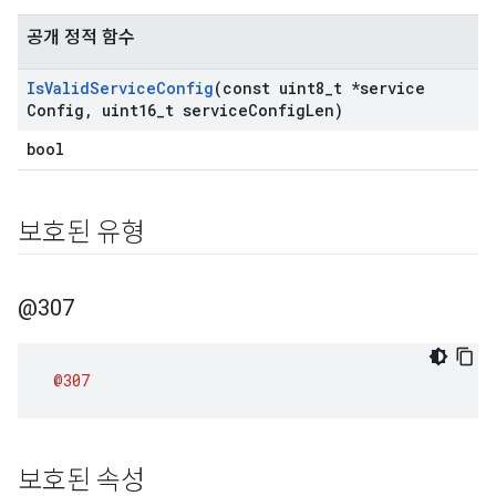
공개 정적 함수
Is
Valid
Service
Config
(const uint8
_
t *service
Config
,
uint16
_
t service
Config
Len)
bool
보호된 유형
@307
@307
보호된 속성