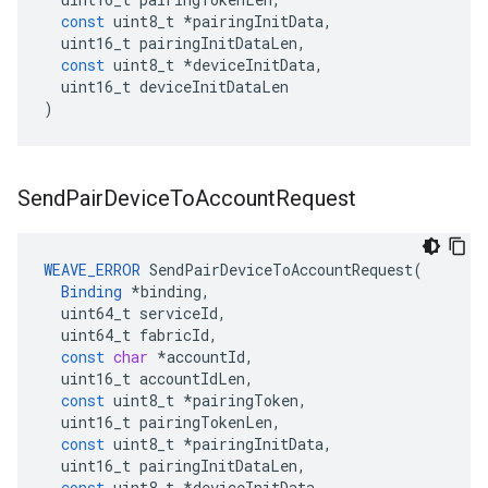
const
uint8_t
*
pairingInitData
,
uint16_t
pairingInitDataLen
,
const
uint8_t
*
deviceInitData
,
uint16_t
deviceInitDataLen
)
Send
Pair
Device
To
Account
Request
WEAVE_ERROR
SendPairDeviceToAccountRequest
(
Binding
*
binding
,
uint64_t
serviceId
,
uint64_t
fabricId
,
const
char
*
accountId
,
uint16_t
accountIdLen
,
const
uint8_t
*
pairingToken
,
uint16_t
pairingTokenLen
,
const
uint8_t
*
pairingInitData
,
uint16_t
pairingInitDataLen
,
const
uint8_t
*
deviceInitData
,