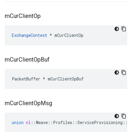
m
Cur
Client
Op
ExchangeContext
 * mCurClientOp
m
Cur
Client
Op
Buf
PacketBuffer * mCurClientOpBuf
m
Cur
Client
Op
Msg
union
nl
::
Weave
::
Profiles
::
ServiceProvisioning
::
S