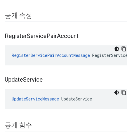
공개 속성
Register
Service
Pair
Account
RegisterServicePairAccountMessage
 RegisterServiceP
Update
Service
UpdateServiceMessage
 UpdateService
공개 함수