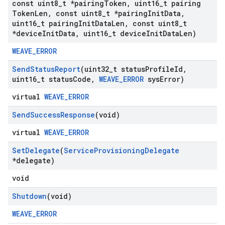
const uint8
_
t *pairing
Token
,
uint16
_
t pairing
Token
Len
,
const uint8
_
t *pairing
Init
Data
,
uint16
_
t pairing
Init
Data
Len
,
const uint8
_
t
*device
Init
Data
,
uint16
_
t device
Init
Data
Len)
WEAVE_ERROR
Send
Status
Report
(uint32
_
t status
Profile
Id
,
uint16
_
t status
Code
,
WEAVE
_
ERROR
sys
Error)
virtual
WEAVE_ERROR
Send
Success
Response
(void)
virtual
WEAVE_ERROR
Set
Delegate
(
Service
Provisioning
Delegate
*delegate)
void
Shutdown
(void)
WEAVE_ERROR