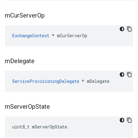
m
Cur
Server
Op
ExchangeContext
 * mCurServerOp
m
Delegate
ServiceProvisioningDelegate
 * mDelegate
m
Server
Op
State
uint8_t mServerOpState