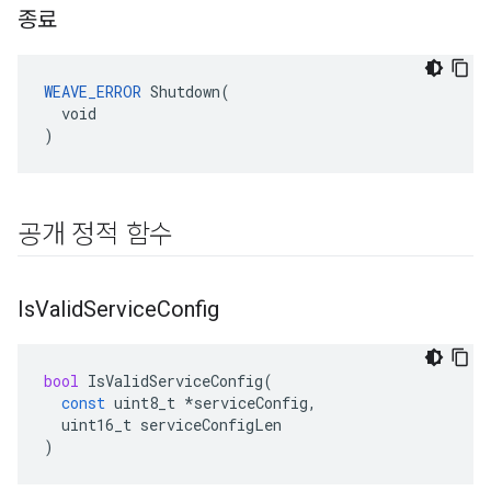
종료
WEAVE_ERROR
 Shutdown(

  void

)
공개 정적 함수
Is
Valid
Service
Config
bool
IsValidServiceConfig
(
const
uint8_t
*
serviceConfig
,
uint16_t
serviceConfigLen
)