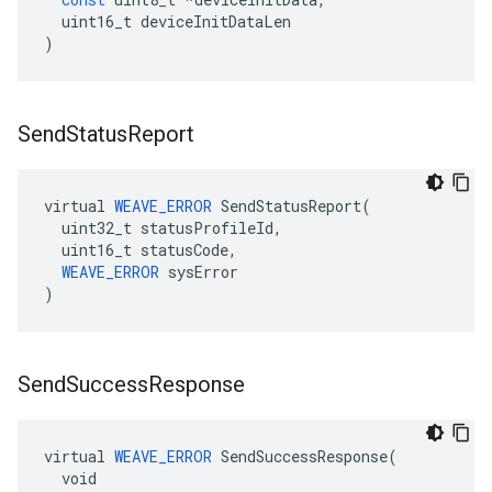
uint16_t
deviceInitDataLen
)
Send
Status
Report
virtual 
WEAVE_ERROR
 SendStatusReport(

  uint32_t statusProfileId,

  uint16_t statusCode,

WEAVE_ERROR
 sysError

)
Send
Success
Response
virtual 
WEAVE_ERROR
 SendSuccessResponse(

  void
