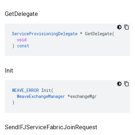
Get
Delegate
ServiceProvisioningDelegate
*
GetDelegate
(
void
)
const
Init
WEAVE_ERROR
 Init(

WeaveExchangeManager
 *exchangeMgr

)
Send
IFJService
Fabric
Join
Request