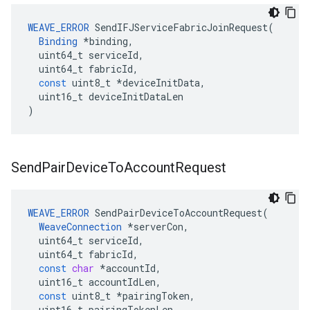
WEAVE_ERROR
SendIFJServiceFabricJoinRequest
(
Binding
*
binding
,
uint64_t
serviceId
,
uint64_t
fabricId
,
const
uint8_t
*
deviceInitData
,
uint16_t
deviceInitDataLen
)
Send
Pair
Device
To
Account
Request
WEAVE_ERROR
SendPairDeviceToAccountRequest
(
WeaveConnection
*
serverCon
,
uint64_t
serviceId
,
uint64_t
fabricId
,
const
char
*
accountId
,
uint16_t
accountIdLen
,
const
uint8_t
*
pairingToken
,
uint16_t
pairingTokenLen
,