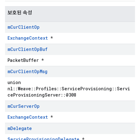
보호된 속성
m
Cur
Client
Op
ExchangeContext
*
m
Cur
Client
Op
Buf
PacketBuffer *
m
Cur
Client
Op
Msg
union
nl::Weave::Profiles::ServiceProvisioning::Servi
ceProvisioningServer::@308
m
Cur
Server
Op
ExchangeContext
*
m
Delegate
ServiceProvisioningDelegate
*