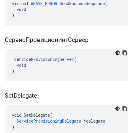
virtual 
WEAVE_ERROR
 SendSuccessResponse(

  void

)
СервисПровиционингСервер
 ServiceProvisioningServer(

  void

)
Set
Delegate
void SetDelegate(

ServiceProvisioningDelegate
 *delegate

)