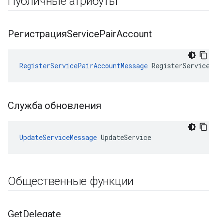
Публичные атрибуты
РегистрацияService
Pair
Account
RegisterServicePairAccountMessage
 RegisterServiceP
Служба обновления
UpdateServiceMessage
 UpdateService
Общественные функции
Get
Delegate