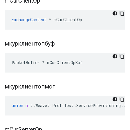
m
Cur
Client
Op
ExchangeContext
 * mCurClientOp
мкурклиентопбуф
PacketBuffer * mCurClientOpBuf
мкурклиентопмсг
union
nl
::
Weave
::
Profiles
::
ServiceProvisioning
::
S
m
Cur
Server
Op