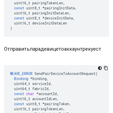
uint16_t
pairingTokenLen
,
const
uint8_t
*
pairingInitData
,
uint16_t
pairingInitDataLen
,
const
uint8_t
*
deviceInitData
,
uint16_t
deviceInitDataLen
)
Отправитьпарадевицетоаккаунтрекуест
WEAVE_ERROR
SendPairDeviceToAccountRequest
(
Binding
*
binding
,
uint64_t
serviceId
,
uint64_t
fabricId
,
const
char
*
accountId
,
uint16_t
accountIdLen
,
const
uint8_t
*
pairingToken
,
uint16_t
pairingTokenLen
,