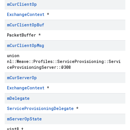
m
Cur
Client
Op
ExchangeContext
*
m
Cur
Client
Op
Buf
PacketBuffer *
m
Cur
Client
Op
Msg
union
nl::Weave::Profiles::ServiceProvisioning::Servi
ceProvisioningServer::@308
m
Cur
Server
Op
ExchangeContext
*
m
Delegate
ServiceProvisioningDelegate
*
m
Server
Op
State
uint8_t