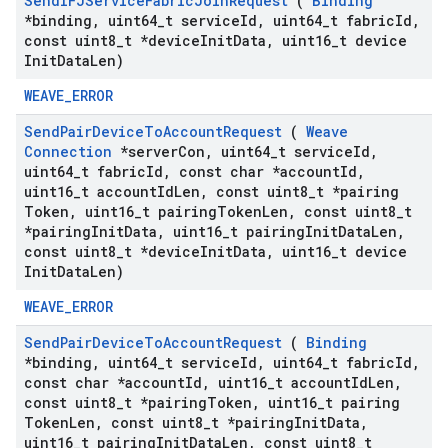
Send
IFJService
Fabric
Join
Request
(
Binding
*binding
,
uint64
_
t service
Id
,
uint64
_
t fabric
Id
,
const uint8
_
t *device
Init
Data
,
uint16
_
t device
Init
Data
Len)
WEAVE_ERROR
Send
Pair
Device
To
Account
Request
(
Weave
Connection
*server
Con
,
uint64
_
t service
Id
,
uint64
_
t fabric
Id
,
const char *account
Id
,
uint16
_
t account
Id
Len
,
const uint8
_
t *pairing
Token
,
uint16
_
t pairing
Token
Len
,
const uint8
_
t
*pairing
Init
Data
,
uint16
_
t pairing
Init
Data
Len
,
const uint8
_
t *device
Init
Data
,
uint16
_
t device
Init
Data
Len)
WEAVE_ERROR
Send
Pair
Device
To
Account
Request
(
Binding
*binding
,
uint64
_
t service
Id
,
uint64
_
t fabric
Id
,
const char *account
Id
,
uint16
_
t account
Id
Len
,
const uint8
_
t *pairing
Token
,
uint16
_
t pairing
Token
Len
,
const uint8
_
t *pairing
Init
Data
,
uint16
_
t pairing
Init
Data
Len
,
const uint8
_
t