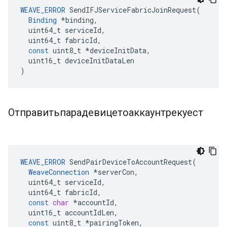
WEAVE_ERROR
SendIFJServiceFabricJoinRequest
(
Binding
*
binding
,
uint64_t
serviceId
,
uint64_t
fabricId
,
const
uint8_t
*
deviceInitData
,
uint16_t
deviceInitDataLen
)
Отправитьпарадевицетоаккаунтрекуест
WEAVE_ERROR
SendPairDeviceToAccountRequest
(
WeaveConnection
*
serverCon
,
uint64_t
serviceId
,
uint64_t
fabricId
,
const
char
*
accountId
,
uint16_t
accountIdLen
,
const
uint8_t
*
pairingToken
,