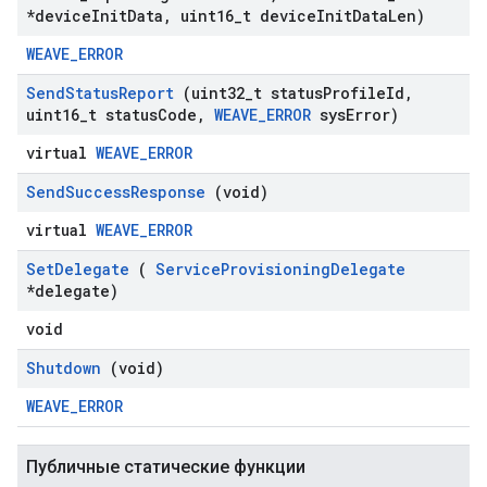
*device
Init
Data
,
uint16
_
t device
Init
Data
Len)
WEAVE_ERROR
Send
Status
Report
(uint32
_
t status
Profile
Id
,
uint16
_
t status
Code
,
WEAVE
_
ERROR
sys
Error)
virtual
WEAVE_ERROR
Send
Success
Response
(void)
virtual
WEAVE_ERROR
Set
Delegate
(
Service
Provisioning
Delegate
*delegate)
void
Shutdown
(void)
WEAVE_ERROR
Публичные статические функции