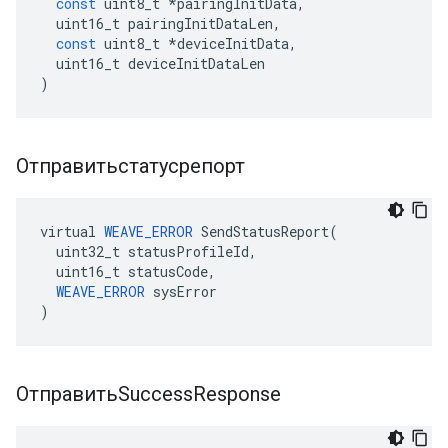
const
uint8_t
*
pairingInitData
,
uint16_t
pairingInitDataLen
,
const
uint8_t
*
deviceInitData
,
uint16_t
deviceInitDataLen
)
Отправитьстатусрепорт
virtual 
WEAVE_ERROR
 SendStatusReport(

  uint32_t statusProfileId,

  uint16_t statusCode,

WEAVE_ERROR
 sysError

)
ОтправитьSuccess
Response