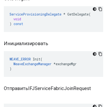
ServiceProvisioningDelegate
*
GetDelegate
(
void
)
const
Инициализировать
WEAVE_ERROR
 Init(

WeaveExchangeManager
 *exchangeMgr

)
ОтправитьIFJService
Fabric
Join
Request