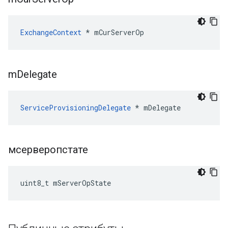
ExchangeContext
 * mCurServerOp
m
Delegate
ServiceProvisioningDelegate
 * mDelegate
мсерверопстате
uint8_t mServerOpState