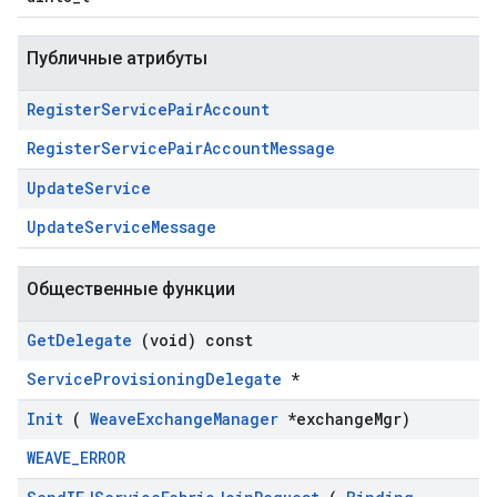
Публичные атрибуты
Register
Service
Pair
Account
RegisterServicePairAccountMessage
Update
Service
UpdateServiceMessage
Общественные функции
Get
Delegate
(void) const
ServiceProvisioningDelegate
*
Init
(
Weave
Exchange
Manager
*exchange
Mgr)
WEAVE_ERROR