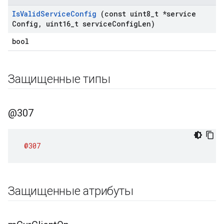
Is
Valid
Service
Config
(const uint8
_
t *service
Config
,
uint16
_
t service
Config
Len)
bool
Защищенные типы
@307
@307
Защищенные атрибуты