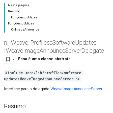
Nesta página
Resumo
Funções públicas
Funções públicas
OnImageAnnounce
nl
::
Weave
::
Profiles
::
Software
Update
::
IWeave
Image
Announce
Server
Delegate
Essa é uma classe abstrata.
#include <src/lib/profiles/software-
update/WeaveImageAnnounceServer.h>
Interface para o delegado
WeaveImageAnnounceServer
.
Resumo