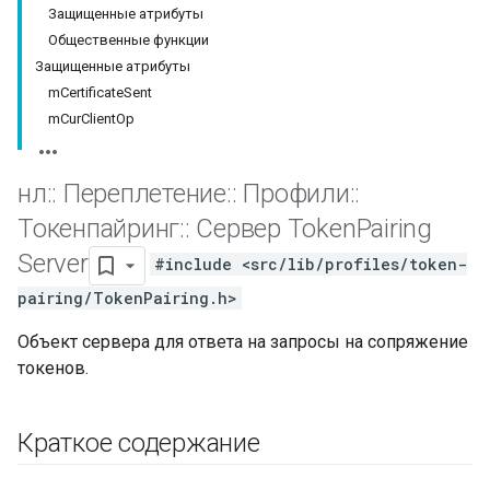
Защищенные атрибуты
Общественные функции
Защищенные атрибуты
mCertificateSent
mCurClientOp
нл
::
Переплетение
::
Профили
::
Токенпайринг
::
Сервер Token
Pairing
Server
#include <src/lib/profiles/token-
pairing/TokenPairing.h>
Объект сервера для ответа на запросы на сопряжение
токенов.
Краткое содержание