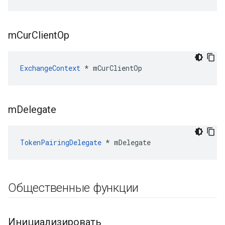
m
Cur
Client
Op
ExchangeContext
 * mCurClientOp
m
Delegate
TokenPairingDelegate
 * mDelegate
Общественные функции
Инициализировать