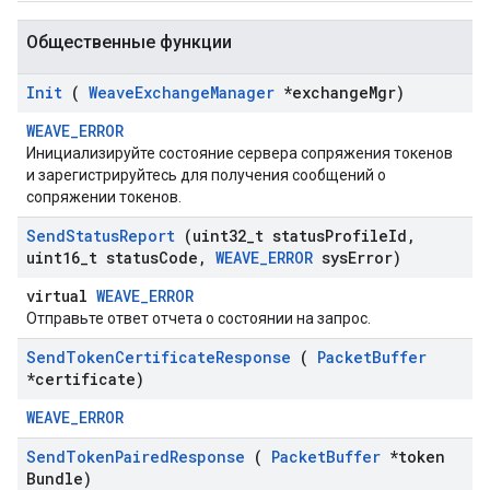
Общественные функции
Init
(
Weave
Exchange
Manager
*exchange
Mgr)
WEAVE_ERROR
Инициализируйте состояние сервера сопряжения токенов
и зарегистрируйтесь для получения сообщений о
сопряжении токенов.
Send
Status
Report
(uint32
_
t status
Profile
Id
,
uint16
_
t status
Code
,
WEAVE
_
ERROR
sys
Error)
virtual
WEAVE_ERROR
Отправьте ответ отчета о состоянии на запрос.
Send
Token
Certificate
Response
(
Packet
Buffer
*certificate)
WEAVE_ERROR
Send
Token
Paired
Response
(
Packet
Buffer
*token
Bundle)