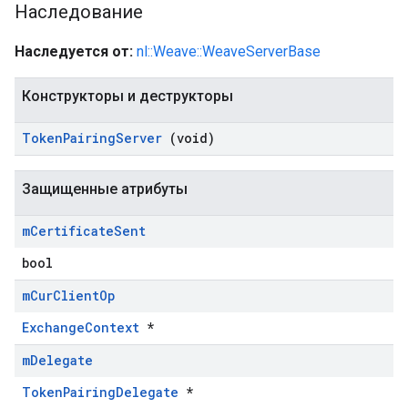
Наследование
Наследуется от:
nl::Weave::WeaveServerBase
Конструкторы и деструкторы
Token
Pairing
Server
(void)
Защищенные атрибуты
m
Certificate
Sent
bool
m
Cur
Client
Op
ExchangeContext
*
m
Delegate
TokenPairingDelegate
*