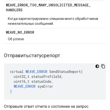
WEAVE
_
ERROR
_
TOO
_
MANY
_
UNSOLICITED
_
MESSAGE
_
HANDLERS
Когда зарегистрировано слишком много обработчиков
нежелательных сообщений.
WEAVE
_
NO
_
ERROR
Об успехе.
Отправитьстатусрепорт
virtual 
WEAVE_ERROR
 SendStatusReport(

  uint32_t statusProfileId,

  uint16_t statusCode,

WEAVE_ERROR
 sysError

)
Отправьте ответ отчета о состоянии на запрос.