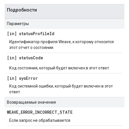
Подробности
Параметры
[in] status
Profile
Id
Идентификатор профиля Weave, к которому относится
этот отчет о состоянии.
[in] status
Code
Код состояния, который будет включен в этот ответ.
[in] sys
Error
Код системной ошибки, который будет включен в этот
ответ.
Возвращаемые значения
WEAVE
_
ERROR
_
INCORRECT
_
STATE
Если запрос не обрабатывается.