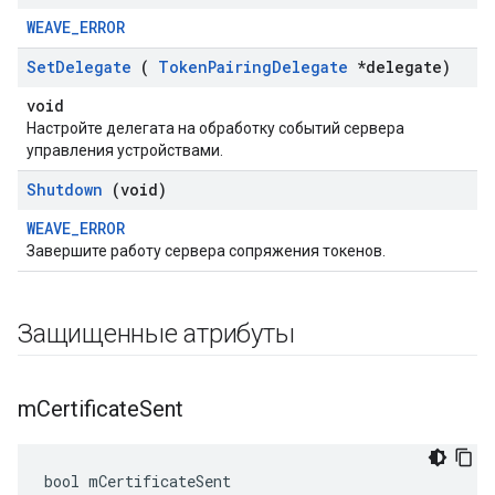
WEAVE_ERROR
Set
Delegate
(
Token
Pairing
Delegate
*delegate)
void
Настройте делегата на обработку событий сервера
управления устройствами.
Shutdown
(void)
WEAVE_ERROR
Завершите работу сервера сопряжения токенов.
Защищенные атрибуты
m
Certificate
Sent
bool mCertificateSent