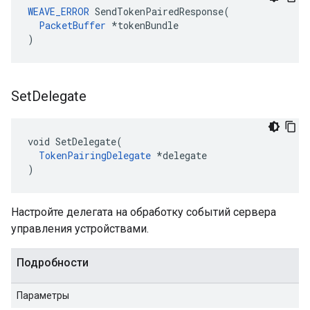
WEAVE_ERROR
 SendTokenPairedResponse(

PacketBuffer
 *tokenBundle

)
Set
Delegate
void SetDelegate(

TokenPairingDelegate
 *delegate

)
Настройте делегата на обработку событий сервера
управления устройствами.
Подробности
Параметры