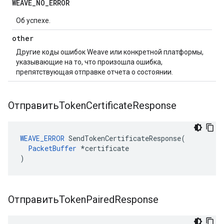
WEAVE
_
NO
_
ERROR
Об успехе.
other
Другие коды ошибок Weave или конкретной платформы,
указывающие на то, что произошла ошибка,
препятствующая отправке отчета о состоянии.
ОтправитьToken
Certificate
Response
WEAVE_ERROR
 SendTokenCertificateResponse(

PacketBuffer
 *certificate

)
ОтправитьToken
Paired
Response