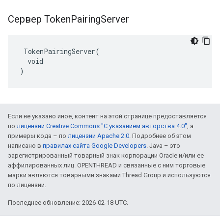
Сервер Token
Pairing
Server
 TokenPairingServer(

  void

)
Если не указано иное, контент на этой странице предоставляется
по
лицензии Creative Commons "С указанием авторства 4.0"
, а
примеры кода – по
лицензии Apache 2.0
. Подробнее об этом
написано в
правилах сайта Google Developers
. Java – это
зарегистрированный товарный знак корпорации Oracle и/или ее
аффилированных лиц. OPENTHREAD и связанные с ним торговые
марки являются товарными знаками Thread Group и используются
по лицензии.
Последнее обновление: 2026-02-18 UTC.