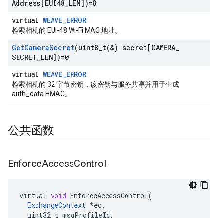
Address[EUI48
_
LEN])=0
virtual
WEAVE_ERROR
检索相机的 EUI-48 Wi-Fi MAC 地址。
Get
Camera
Secret
(
uint8_t(
&) secret[CAMERA
_
SECRET
_
LEN])=0
virtual
WEAVE_ERROR
检索相机的 32 字节密钥，该密钥与服务共享并用于生成
auth_data HMAC。
公共函数
Enforce
Access
Control
virtual
void
EnforceAccessControl
(
ExchangeContext
*
ec
,
uint32_t
msgProfileId
,