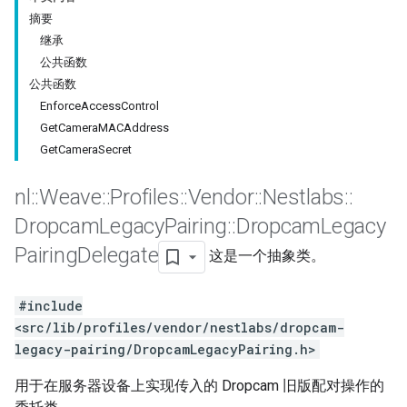
摘要
继承
公共函数
公共函数
EnforceAccessControl
GetCameraMACAddress
GetCameraSecret
nl
::
Weave
::
Profiles
::
Vendor
::
Nestlabs
::
Dropcam
Legacy
Pairing
::
Dropcam
Legacy
Pairing
Delegate
这是一个抽象类。
#include
<src/lib/profiles/vendor/nestlabs/dropcam-
legacy-pairing/DropcamLegacyPairing.h>
用于在服务器设备上实现传入的 Dropcam 旧版配对操作的