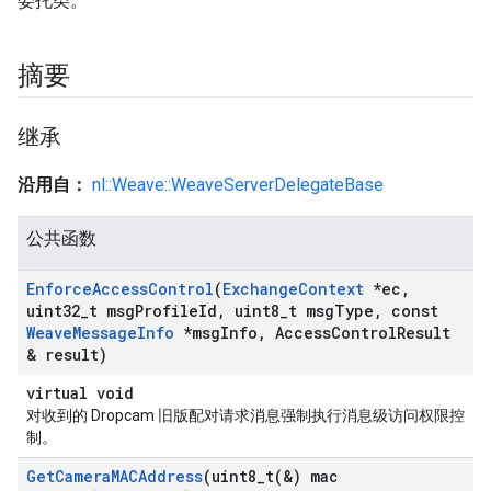
委托类。
摘要
继承
沿用自：
nl::Weave::WeaveServerDelegateBase
公共函数
Enforce
Access
Control
(
Exchange
Context
*ec
,
uint32
_
t msg
Profile
Id
,
uint8
_
t msg
Type
,
const
Weave
Message
Info
*msg
Info
,
Access
Control
Result
& result)
virtual void
对收到的 Dropcam 旧版配对请求消息强制执行消息级访问权限控
制。
Get
Camera
MACAddress
(
uint8_t(
&) mac