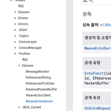
요약
::
Weave
개요
Classes
상속
Structs
Unions
상속 출처:
nl::W
::
ASN1
::
Crypto
생성자 및 소멸
::
Device
Layer
::
Device
Manager
Weave
Echo
Ser
::
Profiles
개요
공개 유형
Classes
Message
Iterator
Echo
Funct
)(u
Referenced
String
Id
,
IPAddress
Packet
Buffer
Referenced
TLVData
Retained
Packet
Buffer
Weave
Echo
Client
공개 속성
Weave
Echo
Server
::
BDX
_
Current
On
Echo
Reques