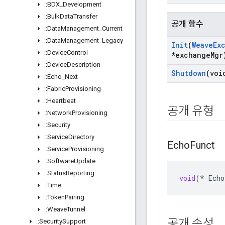
::
BDX
_
Development
::
Bulk
Data
Transfer
공개 함수
::
Data
Management
_
Current
::
Data
Management
_
Legacy
Init
(
Weave
Ex
::
Device
Control
*exchange
Mgr
::
Device
Description
Shutdown
(voi
::
Echo
_
Next
::
Fabric
Provisioning
::
Heartbeat
공개 유형
::
Network
Provisioning
::
Security
::
Service
Directory
Echo
Funct
::
Service
Provisioning
::
Software
Update
::
Status
Reporting
void
(
*
Echo
::
Time
::
Token
Pairing
::
Weave
Tunnel
공개 속성
::
Security
Support