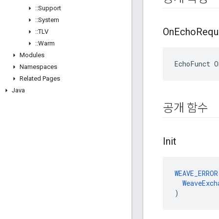
::
Support
::
System
On
Echo
Requ
::
TLV
::
Warm
Modules
EchoFunct O
Namespaces
Related Pages
Java
공개 함수
Init
WEAVE_ERROR
WeaveExch
)