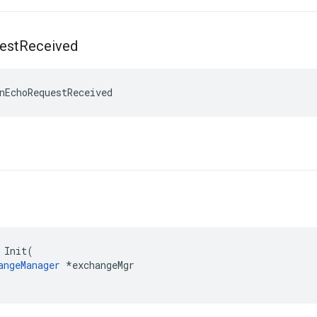
est
Received
nEchoRequestReceived
 Init(

angeManager
 *exchangeMgr
