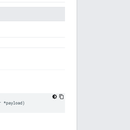
r
*
payload
)