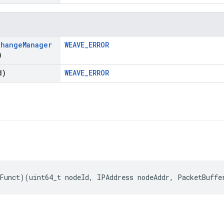
change
Manager
WEAVE_ERROR
)
d)
WEAVE_ERROR
Funct
)(
uint64_t
nodeId
,
IPAddress
nodeAddr
,
PacketBuffe