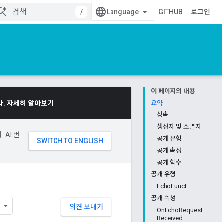
/
GITHUB
로그인
이 페이지의 내용
다.
자세히 알아보기
요약
상속
생성자 및 소멸자
 AI 번
공개 유형
공개 속성
공개 함수
공개 유형
EchoFunct
공개 속성
의견 보내기
OnEchoRequest
Received