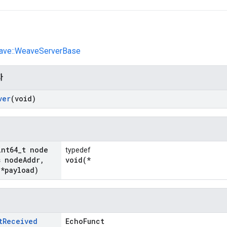
eave::WeaveServerBase
자
ver
(void)
int64
_
t node
typedef
 node
Addr
,
void(*
 *payload)
t
Received
EchoFunct