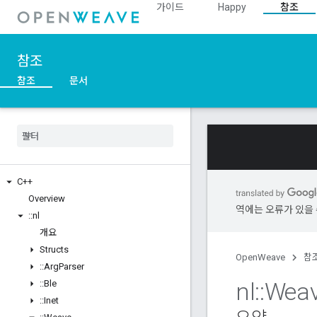
가이드
Happy
참조
참조
참조
문서
C++
Overview
역에는 오류가 있을 
::
nl
개요
Structs
OpenWeave
참
::
Arg
Parser
nl
::
Wea
::
Ble
::
Inet