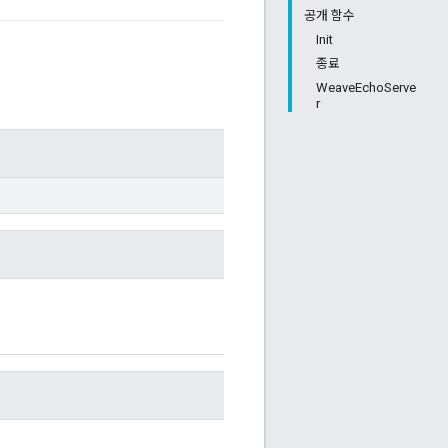
공개 함수
Init
종료
WeaveEchoServe
r