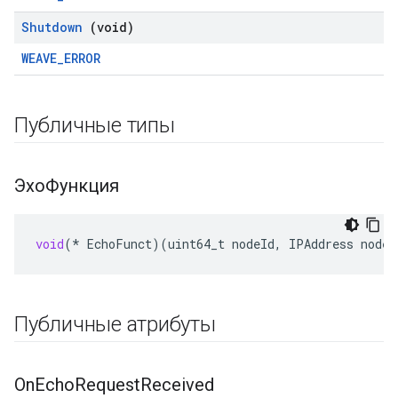
Shutdown
(void)
WEAVE_ERROR
Публичные типы
ЭхоФункция
void
(
*
EchoFunct
)(
uint64_t
nodeId
,
IPAddress
nodeA
Публичные атрибуты
On
Echo
Request
Received