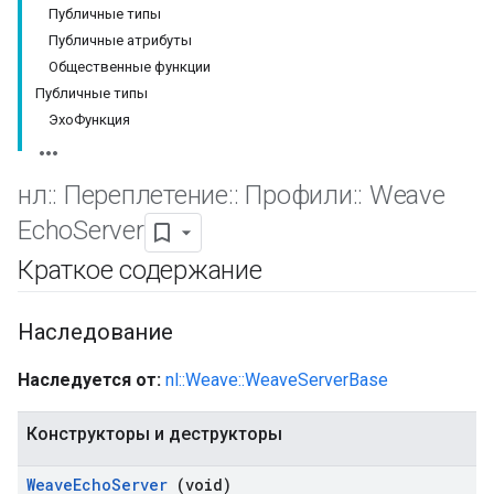
Публичные типы
Публичные атрибуты
Общественные функции
Публичные типы
ЭхоФункция
нл
::
Переплетение
::
Профили
::
Weave
Echo
Server
Краткое содержание
Наследование
Наследуется от:
nl::Weave::WeaveServerBase
Конструкторы и деструкторы
Weave
Echo
Server
(void)