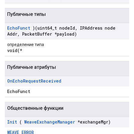
Публичные типы
Echo
Funct
)(uint64
_
t node
Id
,
IPAddress node
Addr
,
Packet
Buffer *payload)
определение типа
void(*
Публичные атрибуты
On
Echo
Request
Received
EchoFunct
Общественные функции
Init
(
Weave
Exchange
Manager
*exchange
Mgr)
WEAVE_ERROR