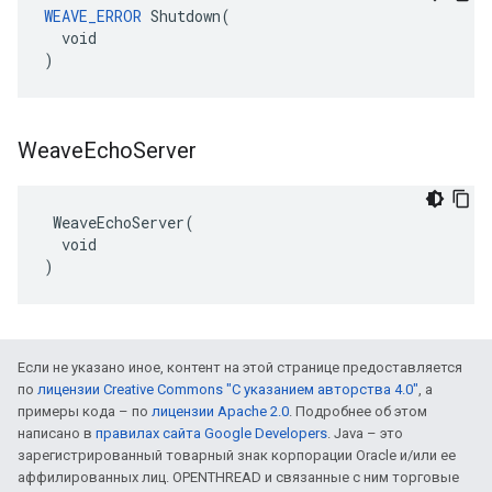
WEAVE_ERROR
 Shutdown(

  void

)
Weave
Echo
Server
 WeaveEchoServer(

  void

)
Если не указано иное, контент на этой странице предоставляется
по
лицензии Creative Commons "С указанием авторства 4.0"
, а
примеры кода – по
лицензии Apache 2.0
. Подробнее об этом
написано в
правилах сайта Google Developers
. Java – это
зарегистрированный товарный знак корпорации Oracle и/или ее
аффилированных лиц. OPENTHREAD и связанные с ним торговые