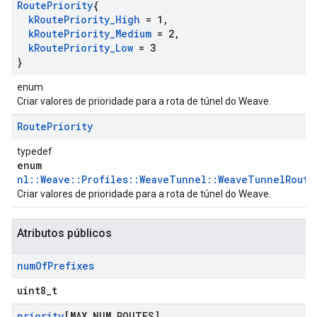
Route
Priority
{
k
Route
Priority
_
High
= 1
,
k
Route
Priority
_
Medium
= 2
,
k
Route
Priority
_
Low
= 3
}
enum
Criar valores de prioridade para a rota de túnel do Weave.
Route
Priority
typedef
enum
nl::Weave::Profiles::WeaveTunnel::WeaveTunnelRoute
Criar valores de prioridade para a rota de túnel do Weave.
Atributos públicos
num
Of
Prefixes
uint8_t
priority
[MAX
_
NUM
_
ROUTES]