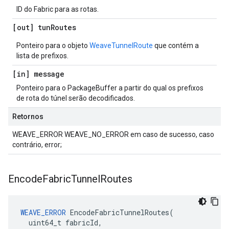
ID do Fabric para as rotas.
[out] tun
Routes
Ponteiro para o objeto
WeaveTunnelRoute
que contém a
lista de prefixos.
[in] message
Ponteiro para o PackageBuffer a partir do qual os prefixos
de rota do túnel serão decodificados.
Retornos
WEAVE_ERROR WEAVE_NO_ERROR em caso de sucesso, caso
contrário, error;
Encode
Fabric
Tunnel
Routes
WEAVE_ERROR
 EncodeFabricTunnelRoutes(

  uint64_t fabricId,
