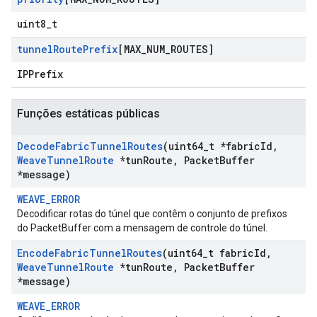
uint8_t
tunnel
Route
Prefix
[MAX
_
NUM
_
ROUTES]
IPPrefix
Funções estáticas públicas
Decode
Fabric
Tunnel
Routes
(uint64
_
t *fabric
Id
,
Weave
Tunnel
Route
*tun
Route
,
Packet
Buffer
*message)
WEAVE_ERROR
Decodificar rotas do túnel que contêm o conjunto de prefixos
do PacketBuffer com a mensagem de controle do túnel.
Encode
Fabric
Tunnel
Routes
(uint64
_
t fabric
Id
,
Weave
Tunnel
Route
*tun
Route
,
Packet
Buffer
*message)
WEAVE_ERROR