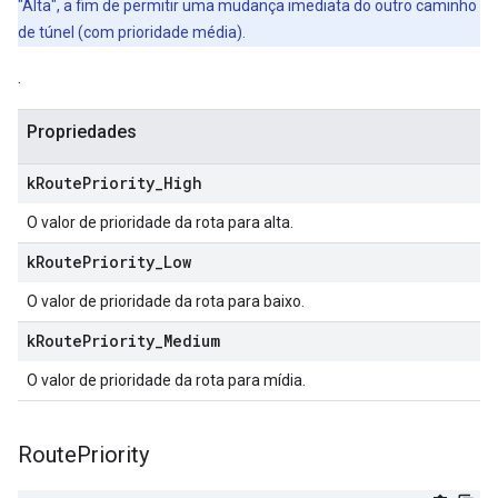
"Alta", a fim de permitir uma mudança imediata do outro caminho
de túnel (com prioridade média).
.
Propriedades
k
Route
Priority
_
High
O valor de prioridade da rota para alta.
k
Route
Priority
_
Low
O valor de prioridade da rota para baixo.
k
Route
Priority
_
Medium
O valor de prioridade da rota para mídia.
Route
Priority