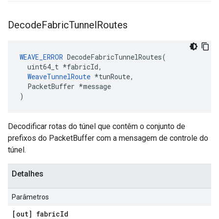
Decode
Fabric
Tunnel
Routes
WEAVE_ERROR
 DecodeFabricTunnelRoutes(

  uint64_t *fabricId,

WeaveTunnelRoute
 *tunRoute,

  PacketBuffer *message

)
Decodificar rotas do túnel que contêm o conjunto de
prefixos do PacketBuffer com a mensagem de controle do
túnel.
Detalhes
Parâmetros
[out] fabric
Id