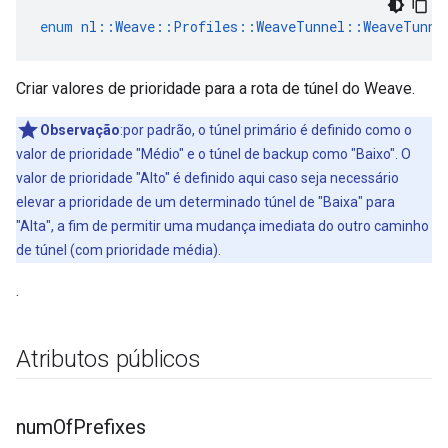
enum
nl
::
Weave
::
Profiles
::
WeaveTunnel
::
WeaveTunne
Criar valores de prioridade para a rota de túnel do Weave.
Observação
:por padrão, o túnel primário é definido como o
valor de prioridade "Médio" e o túnel de backup como "Baixo". O
valor de prioridade "Alto" é definido aqui caso seja necessário
elevar a prioridade de um determinado túnel de "Baixa" para
"Alta", a fim de permitir uma mudança imediata do outro caminho
de túnel (com prioridade média).
.
Atributos públicos
num
Of
Prefixes