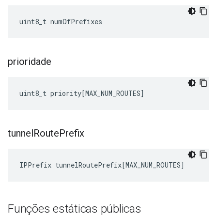
uint8_t numOfPrefixes
prioridade
uint8_t
priority
[
MAX_NUM_ROUTES
]
tunnel
Route
Prefix
IPPrefix
tunnelRoutePrefix
[
MAX_NUM_ROUTES
]
Funções estáticas públicas