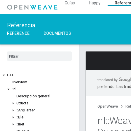
Guías
Happy
Referen
Referencia
REFERENCE
DOCUMENTOS
C++
Overview
preferido. Las tra
::
nl
Descripción general
Structs
OpenWeave
Ref
::
Arg
Parser
nl
::
Wea
::
Ble
::
Inet