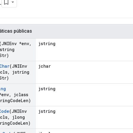
t
áticas públicas
(JNIEnv *env
,
jstring
string
Str)
Char
(JNIEnv
jchar
cls
,
jstring
Str)
ing
jstring
*env
,
jclass
ring
Code
Len)
Code
(JNIEnv
jstring
cls
,
jlong
ring
Code
Len)