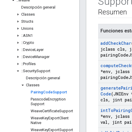
Suppor
::
Weave
Descripción general
Resumen
Classes
Structs
Unions
Funciones est
::
ASN1
::
Crypto
add
Check
Char
jclass cls
,
j
::
Device
Layer
pairing
Code
J
::
Device
Manager
::
Profiles
compute
Check
::
Security
Support
*env
,
jclass 
pairing
Code
J
Descripción general
Classes
generate
Pair
Pairing
Code
Support
Code
(JNIEnv 
Passcode
Encryption
cls
,
jint pai
Support
int
To
Pairing
Weave
Certificate
Support
*env
,
jclass 
Weave
Key
Export
Client
val
,
jint pai
Native
Weave
Key
Export
Support