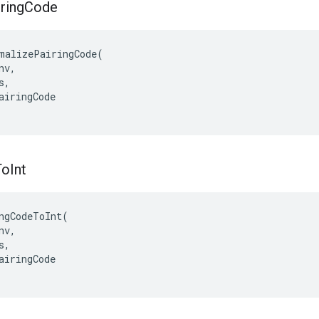
ring
Code
malizePairingCode(

v,

,

airingCode

To
Int
ngCodeToInt(

v,

,

airingCode
