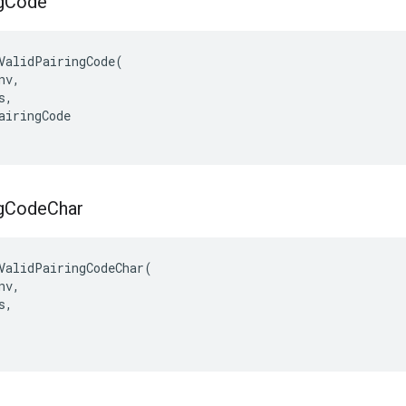
g
Code
ValidPairingCode(

v,

,

airingCode

g
Code
Char
ValidPairingCodeChar(

v,

,
