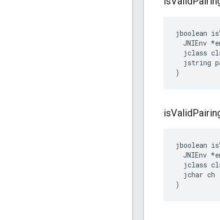
is
Valid
Pairin
jboolean is
  JNIEnv *en
  jclass cls
  jstring p
)
is
Valid
Pairin
jboolean is
  JNIEnv *en
  jclass cls
  jchar ch

)