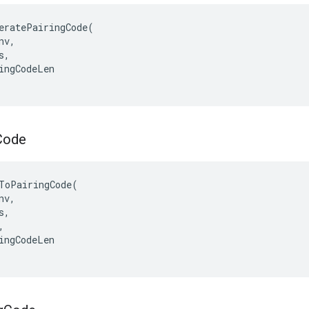
eratePairingCode(

v,

,

ingCodeLen

Code
ToPairingCode(

v,

,



ingCodeLen
