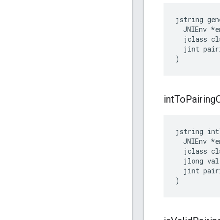
jstring gen
  JNIEnv *en
  jclass cls
  jint pair
)
int
To
Pairing
jstring int
  JNIEnv *en
  jclass cls
  jlong val,
  jint pair
)