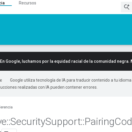
cia
Recursos
En Google, luchamos por la equidad racial de la comunidad negra.
Google utiliza tecnología de IA para traducir contenido a tu idioma
ducciones realizadas con IA pueden contener errores.
erencia
ve
::
Security
Support
::
Pairing
Cod