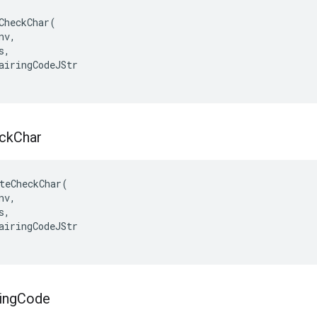
CheckChar(

v,

,

airingCodeJStr

ck
Char
teCheckChar(

v,

,

airingCodeJStr

ing
Code