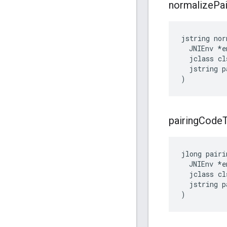
normalize
Pai
jstring nor
  JNIEnv *en
  jclass cls
  jstring p
)
pairing
Code
jlong pairi
  JNIEnv *en
  jclass cls
  jstring p
)