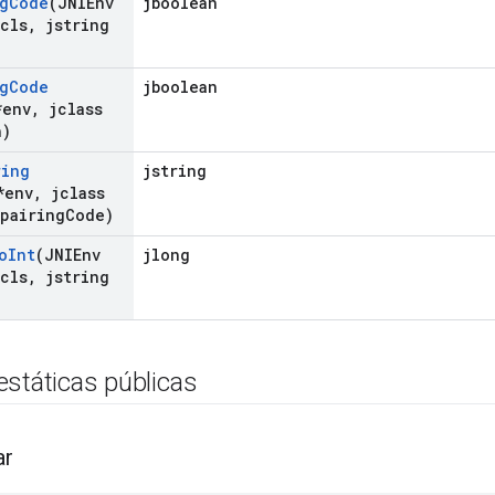
g
Code
(JNIEnv
jboolean
cls
,
jstring
g
Code
jboolean
*env
,
jclass
h)
ring
jstring
*env
,
jclass
pairing
Code)
o
Int
(JNIEnv
jlong
cls
,
jstring
estáticas públicas
ar