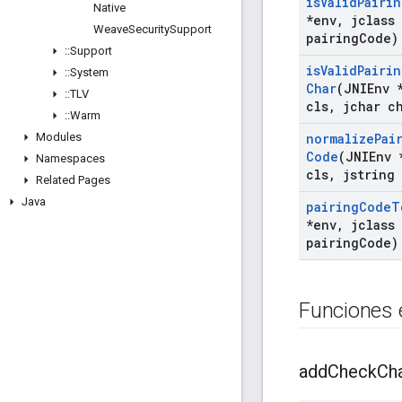
is
Valid
Pairin
Native
*env
,
jclass 
Weave
Security
Support
pairing
Code)
::
Support
is
Valid
Pairin
::
System
Char
(JNIEnv 
::
TLV
cls
,
jchar c
::
Warm
Modules
normalize
Pai
Code
(JNIEnv 
Namespaces
cls
,
jstring 
Related Pages
Java
pairing
Code
T
*env
,
jclass 
pairing
Code)
Funciones 
add
Check
Ch