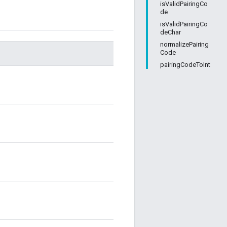
isValidPairingCo
de
isValidPairingCo
deChar
normalizePairing
Code
pairingCodeToInt