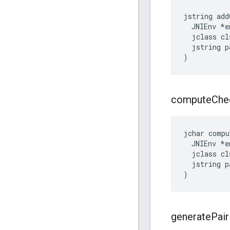
jstring add
  JNIEnv *en
  jclass cls
  jstring p
)
compute
Che
jchar compu
  JNIEnv *en
  jclass cls
  jstring p
)
generate
Pair