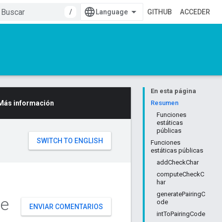
/
GITHUB
ACCEDER
En esta página
Más información
Resumen
Funciones
estáticas
públicas
Funciones
estáticas públicas
addCheckChar
computeCheckC
har
generatePairingC
e
ode
ENVIAR COMENTARIOS
intToPairingCode