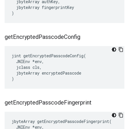
  jbyteArray authKey,

  jbyteArray fingerprintKey

)
get
Encrypted
Passcode
Config
jint getEncryptedPasscodeConfig(

  JNIEnv *env,

  jclass cls,

  jbyteArray encryptedPasscode

)
get
Encrypted
Passcode
Fingerprint
jbyteArray getEncryptedPasscodeFingerprint(

  JNIEnv *env,
