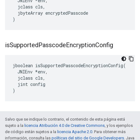
  JNIEnv *env,

  jclass cls,

  jbyteArray encryptedPasscode

)
is
Supported
Passcode
Encryption
Config
jboolean isSupportedPasscodeEncryptionConfig(

  JNIEnv *env,

  jclass cls,

  jint config

)
Salvo que se indique lo contrario, el contenido de esta página está
sujeto a la
licencia Atribución 4.0 de Creative Commons
, y los ejemplos
de código están sujetos a la
licencia Apache 2.0
. Para obtener más
información, consulta las
políticas del sitio de Google Developers
. Java