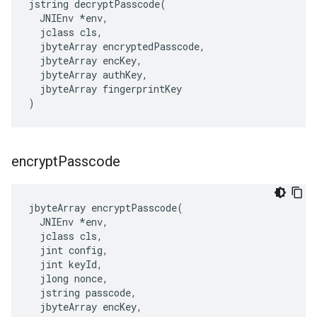
jstring decryptPasscode(

  JNIEnv *env,

  jclass cls,

  jbyteArray encryptedPasscode,

  jbyteArray encKey,

  jbyteArray authKey,

  jbyteArray fingerprintKey

)
encrypt
Passcode
jbyteArray encryptPasscode(

  JNIEnv *env,

  jclass cls,

  jint config,

  jint keyId,

  jlong nonce,

  jstring passcode,

  jbyteArray encKey,
