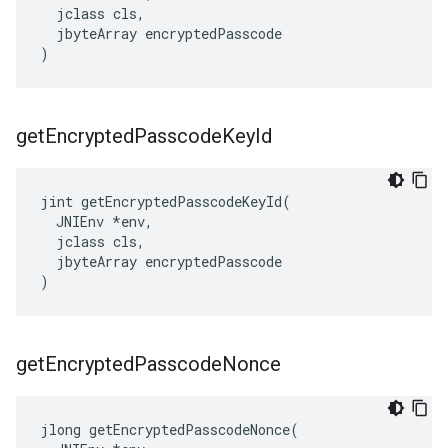
  jclass cls,

  jbyteArray encryptedPasscode

)
get
Encrypted
Passcode
Key
Id
jint getEncryptedPasscodeKeyId(

  JNIEnv *env,

  jclass cls,

  jbyteArray encryptedPasscode

)
get
Encrypted
Passcode
Nonce
jlong getEncryptedPasscodeNonce(
