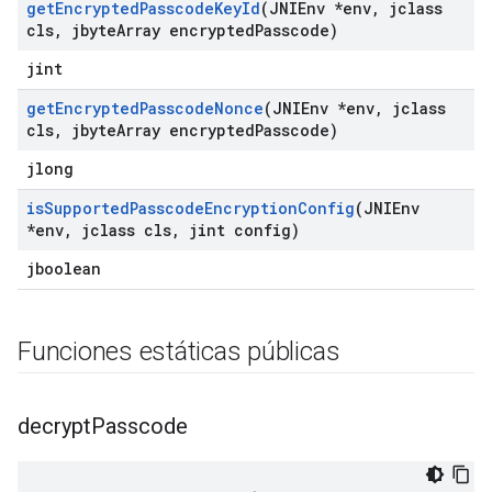
get
Encrypted
Passcode
Key
Id
(JNIEnv *env
,
jclass
cls
,
jbyte
Array encrypted
Passcode)
jint
get
Encrypted
Passcode
Nonce
(JNIEnv *env
,
jclass
cls
,
jbyte
Array encrypted
Passcode)
jlong
is
Supported
Passcode
Encryption
Config
(JNIEnv
*env
,
jclass cls
,
jint config)
jboolean
Funciones estáticas públicas
decrypt
Passcode