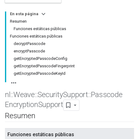
En esta página
Resumen
Funciones estáticas públicas
Funciones estáticas públicas
decryptPasscode
encryptPasscode
getEncryptedPasscodeConfig
getEncryptedPasscodeFingerprint
getEncryptedPasscodeKeyId
nl
::
Weave
::
Security
Support
::
Passcode
Encryption
Support
Resumen
Funciones estáticas públicas