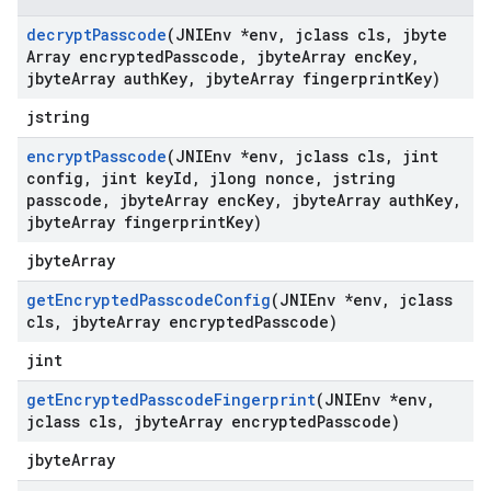
decrypt
Passcode
(JNIEnv *env
,
jclass cls
,
jbyte
Array encrypted
Passcode
,
jbyte
Array enc
Key
,
jbyte
Array auth
Key
,
jbyte
Array fingerprint
Key)
jstring
encrypt
Passcode
(JNIEnv *env
,
jclass cls
,
jint
config
,
jint key
Id
,
jlong nonce
,
jstring
passcode
,
jbyte
Array enc
Key
,
jbyte
Array auth
Key
,
jbyte
Array fingerprint
Key)
jbyteArray
get
Encrypted
Passcode
Config
(JNIEnv *env
,
jclass
cls
,
jbyte
Array encrypted
Passcode)
jint
get
Encrypted
Passcode
Fingerprint
(JNIEnv *env
,
jclass cls
,
jbyte
Array encrypted
Passcode)
jbyteArray