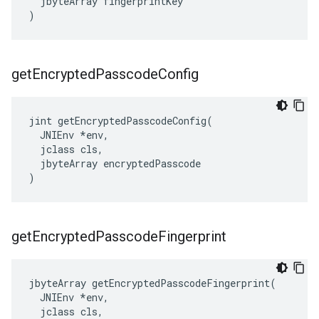
  jbyteArray fingerprintKey

)
get
Encrypted
Passcode
Config
jint getEncryptedPasscodeConfig(

  JNIEnv *env,

  jclass cls,

  jbyteArray encryptedPasscode

)
get
Encrypted
Passcode
Fingerprint
jbyteArray getEncryptedPasscodeFingerprint(

  JNIEnv *env,

  jclass cls,
