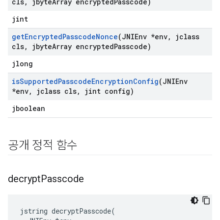
cls
,
jbyte
Array encrypted
Passcode)
jint
get
Encrypted
Passcode
Nonce
(JNIEnv *env
,
jclass
cls
,
jbyte
Array encrypted
Passcode)
jlong
is
Supported
Passcode
Encryption
Config
(JNIEnv
*env
,
jclass cls
,
jint config)
jboolean
공개 정적 함수
decrypt
Passcode
jstring decryptPasscode(
