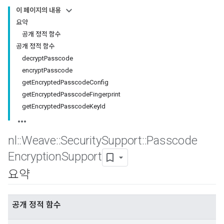
이 페이지의 내용
요약
공개 정적 함수
공개 정적 함수
decryptPasscode
encryptPasscode
getEncryptedPasscodeConfig
getEncryptedPasscodeFingerprint
getEncryptedPasscodeKeyId
nl
::
Weave
::
Security
Support
::
Passcode
Encryption
Support
요약
공개 정적 함수