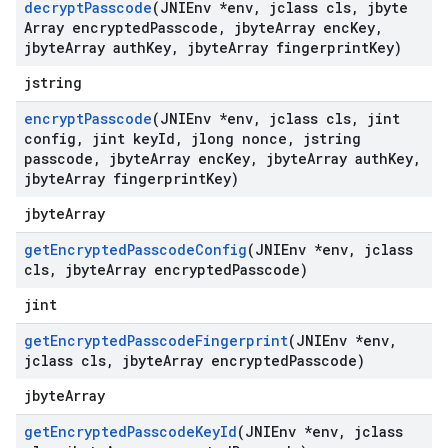
decrypt
Passcode
(JNIEnv *env
,
jclass cls
,
jbyte
Array encrypted
Passcode
,
jbyte
Array enc
Key
,
jbyte
Array auth
Key
,
jbyte
Array fingerprint
Key)
jstring
encrypt
Passcode
(JNIEnv *env
,
jclass cls
,
jint
config
,
jint key
Id
,
jlong nonce
,
jstring
passcode
,
jbyte
Array enc
Key
,
jbyte
Array auth
Key
,
jbyte
Array fingerprint
Key)
jbyteArray
get
Encrypted
Passcode
Config
(JNIEnv *env
,
jclass
cls
,
jbyte
Array encrypted
Passcode)
jint
get
Encrypted
Passcode
Fingerprint
(JNIEnv *env
,
jclass cls
,
jbyte
Array encrypted
Passcode)
jbyteArray
get
Encrypted
Passcode
Key
Id
(JNIEnv *env
,
jclass