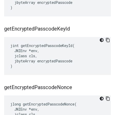
  jbyteArray encryptedPasscode

)
get
Encrypted
Passcode
Key
Id
jint getEncryptedPasscodeKeyId(

  JNIEnv *env,

  jclass cls,

  jbyteArray encryptedPasscode

)
get
Encrypted
Passcode
Nonce
jlong getEncryptedPasscodeNonce(

  JNIEnv *env,

  jclass cls,
