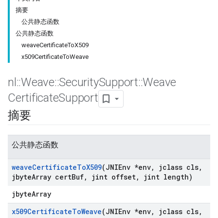
摘要
公共静态函数
公共静态函数
weaveCertificateToX509
x509CertificateToWeave
nl
::
Weave
::
Security
Support
::
Weave
Certificate
Support
摘要
公共静态函数
weave
Certificate
To
X509
(JNIEnv *env
,
jclass cls
,
jbyte
Array cert
Buf
,
jint offset
,
jint length)
jbyteArray
x509Certificate
To
Weave
(JNIEnv *env
,
jclass cls
,