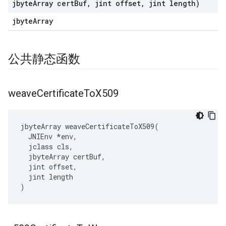
jbyte
Array cert
Buf
,
jint offset
,
jint length)
jbyteArray
公共静态函数
weave
Certificate
To
X509
jbyteArray weaveCertificateToX509(

  JNIEnv *env,

  jclass cls,

  jbyteArray certBuf,

  jint offset,

  jint length

)