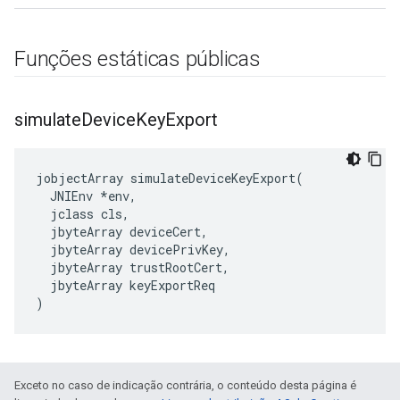
Funções estáticas públicas
simulate
Device
Key
Export
jobjectArray simulateDeviceKeyExport(

  JNIEnv *env,

  jclass cls,

  jbyteArray deviceCert,

  jbyteArray devicePrivKey,

  jbyteArray trustRootCert,

  jbyteArray keyExportReq

)
Exceto no caso de indicação contrária, o conteúdo desta página é