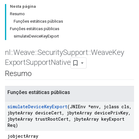
Nesta página
Resumo
Funções estáticas públicas
Funções estáticas públicas
simulateDeviceKeyExport
nl
::
Weave
::
Security
Support
::
Weave
Key
Export
Support
Native
Resumo
Funções estáticas públicas
simulate
Device
Key
Export
(JNIEnv *env
,
jclass cls
,
jbyte
Array device
Cert
,
jbyte
Array device
Priv
Key
,
jbyte
Array trust
Root
Cert
,
jbyte
Array key
Export
Req)
jobjectArray