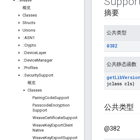
Suppor
::
Weave
概览
摘要
Classes
Structs
Unions
公共类型
::
ASN1
::
Crypto
@382
::
Device
Layer
::
Device
Manager
公共静态函数
::
Profiles
::
Security
Support
get
Lib
Versio
概览
jclass cls)
Classes
Pairing
Code
Support
Passcode
Encryption
公共类型
Support
Weave
Certificate
Support
Weave
Key
Export
Client
@382
Native
Weave
Key
Export
Support