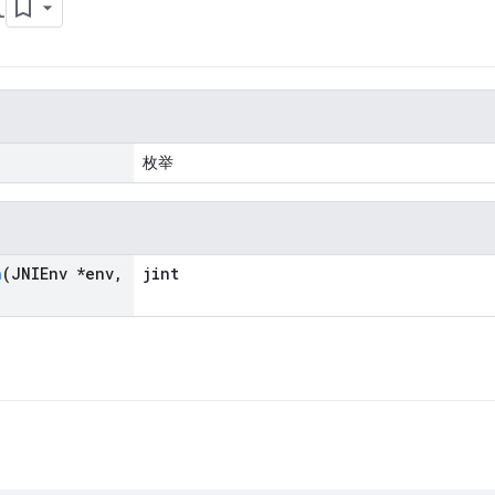
t
枚举
n
(JNIEnv *env
,
jint