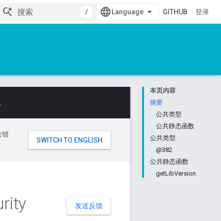
/
GITHUB
登录
本页内容
。
摘要
公共类型
公共静态函数
含错
公共类型
@382
公共静态函数
getLibVersion
rity
发送反馈