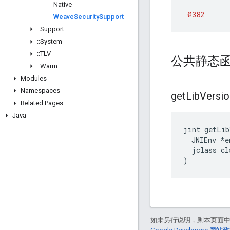
Native
@382
Weave
Security
Support
::
Support
::
System
::
TLV
公共静态
::
Warm
Modules
Namespaces
get
Lib
Versio
Related Pages
Java
jint getLib
  JNIEnv *en
  jclass cls
)
如未另行说明，则本页面