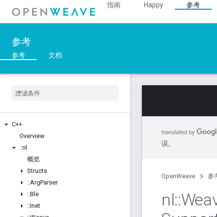
指南
Happy
参考
参考
参考
文档
C++
Overview
误。
::
nl
概览
Structs
OpenWeave
参
::
Arg
Parser
nl
::
Wea
::
Ble
::
Inet