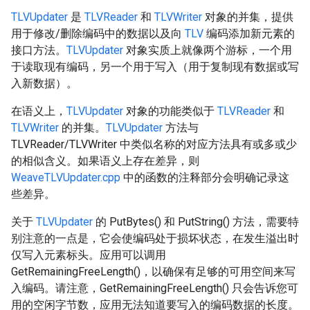
TLVUpdater
是
TLVReader
和
TLVWriter
对象的并集，提供
用于修改/删除编码中的数据以及向
TLV
编码添加新元素的
接口方法。
TLVUpdater
对象实质上就像两个游标，一个用
于读取现有编码，另一个用于写入（用于复制现有数据或写
入新数据）。
在语义上，
TLVUpdater
对象的功能类似于
TLVReader
和
TLVWriter
的并集。
TLVUpdater
方法与
TLVReader/TLVWriter 中类似名称的对应方法具有或多或少
的相似含义。如果语义上存在差异，则
WeaveTLVUpdater.cpp
中的函数的注释部分会明确记录这
些差异。
关于
TLVUpdater
的 PutBytes() 和 PutString() 方法，需要特
别注意的一点是，它会使编码处于损坏状态，在发生溢出时
仅写入元素标头。应用可以调用
GetRemainingFreeLength()，以确保有足够的可用空间来写
入编码。
请注意，GetRemainingFreeLength() 只会告诉您可
用的空闲字节数，应用无法知道要写入的编码数据的长度。