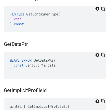
TLVType
GetContainerType
(
void
)
const
Get
Data
Ptr
WEAVE_ERROR
GetDataPtr
(
const
uint8_t
*&
data
)
Get
Implicit
Profile
Id
uint32_t GetImplicitProfileId(
