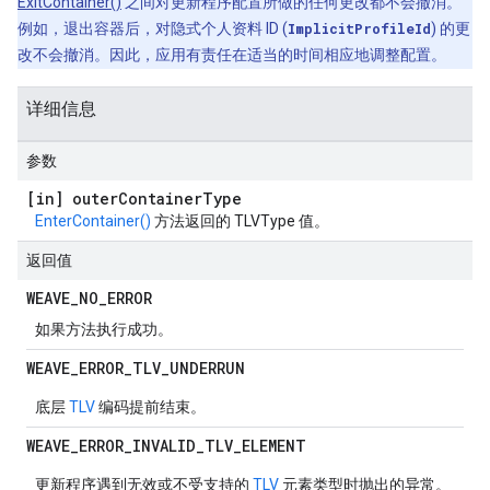
ExitContainer()
之间对更新程序配置所做的任何更改都不会撤消。
例如，退出容器后，对隐式个人资料 ID (
ImplicitProfileId
) 的更
改不会撤消。因此，应用有责任在适当的时间相应地调整配置。
详细信息
参数
[in] outer
Container
Type
EnterContainer()
方法返回的 TLVType 值。
返回值
WEAVE
_
NO
_
ERROR
如果方法执行成功。
WEAVE
_
ERROR
_
TLV
_
UNDERRUN
底层
TLV
编码提前结束。
WEAVE
_
ERROR
_
INVALID
_
TLV
_
ELEMENT
更新程序遇到无效或不受支持的
TLV
元素类型时抛出的异常。