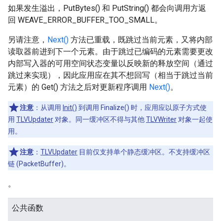
如果发生溢出，PutBytes() 和 PutString() 都会向调用方返
回 WEAVE_ERROR_BUFFER_TOO_SMALL。
另请注意，
Next()
方法已重载，既跳过当前元素，又将内部
读取器前进到下一个元素。由于跳过已编码的元素需要更改
内部写入器的可用空间状态变量以反映新的释放空间（通过
跳过来实现），因此应用应在其不想回写（相当于跳过当前
元素）的 Get() 方法之后对更新程序调用
Next()
。
注意
：从调用
Init()
到调用 Finalize() 时，应用应以原子方式使
用
TLVUpdater
对象。同一缓冲区不得与其他
TLVWriter
对象一起使
用。
注意
：
TLVUpdater
目前仅支持单个静态缓冲区。不支持缓冲区
链 (PacketBuffer)。
。
公共函数