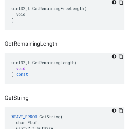
uint32_t GetRemainingFreeLength(

  void

)
Get
Remaining
Length
uint32_t
GetRemainingLength
(
void
)
const
Get
String
WEAVE_ERROR
 GetString(

  char *buf,

  uint32_t bufSize
