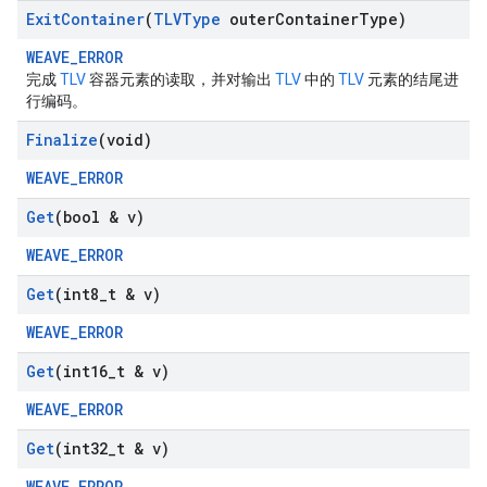
Exit
Container
(
TLVType
outer
Container
Type)
WEAVE_ERROR
完成
TLV
容器元素的读取，并对输出
TLV
中的
TLV
元素的结尾进
行编码。
Finalize
(void)
WEAVE_ERROR
Get
(bool & v)
WEAVE_ERROR
Get
(int8
_
t & v)
WEAVE_ERROR
Get
(int16
_
t & v)
WEAVE_ERROR
Get
(int32
_
t & v)
WEAVE_ERROR