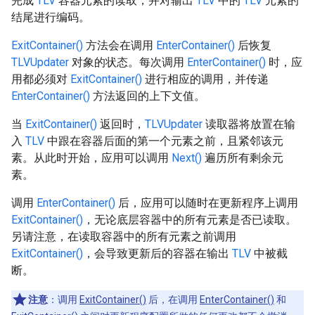
完成
TLV
容器元素的读取，并对输出
TLV
中的
TLV
元素的
结尾进行编码。
ExitContainer()
方法会在调用
EnterContainer()
后恢复
TLVUpdater
对象的状态。每次调用
EnterContainer()
时，应
用都必须对
ExitContainer()
进行相应的调用，并传递
EnterContainer()
方法返回的上下文值。
当
ExitContainer()
返回时，
TLVUpdater
读取器将放置在输
入
TLV
中跟在容器后面的第一个元素之前，且紧邻该元
素。从此时开始，应用可以调用
Next()
遍历所有剩余元
素。
调用
EnterContainer()
后，应用可以随时在更新程序上调用
ExitContainer()
，无论底层容器中的所有元素是否已读取。
另请注意，在读取容器中的所有元素之前调用
ExitContainer()
，会导致更新后的容器在输出
TLV
中被截
断。
注意
：调用
ExitContainer()
后，在调用
EnterContainer()
和