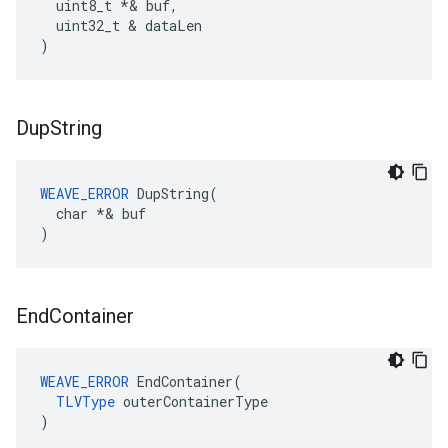
  uint8_t *& buf,

  uint32_t & dataLen

)
Dup
String
WEAVE_ERROR
 DupString(

  char *& buf

)
End
Container
WEAVE_ERROR
 EndContainer(

TLVType
 outerContainerType

)