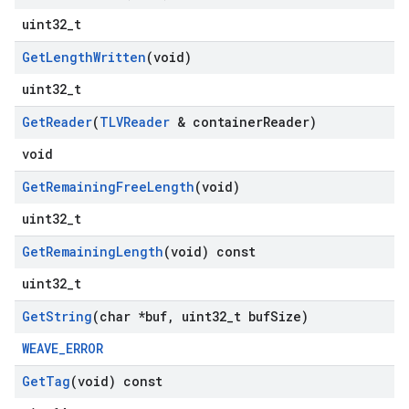
uint32_t
Get
Length
Written
(void)
uint32_t
Get
Reader
(
TLVReader
& container
Reader)
void
Get
Remaining
Free
Length
(void)
uint32_t
Get
Remaining
Length
(void) const
uint32_t
Get
String
(char *buf
,
uint32
_
t buf
Size)
WEAVE_ERROR
Get
Tag
(void) const