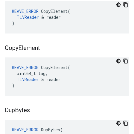
WEAVE_ERROR
 CopyElement(

TLVReader
 & reader

)
Copy
Element
WEAVE_ERROR
 CopyElement(

  uint64_t tag,

TLVReader
 & reader

)
Dup
Bytes
WEAVE_ERROR
 DupBytes(
