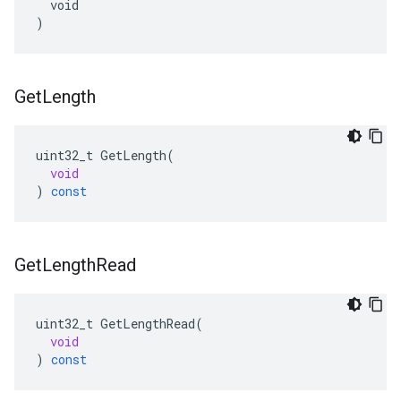
  void

)
Get
Length
uint32_t
GetLength
(
void
)
const
Get
Length
Read
uint32_t
GetLengthRead
(
void
)
const