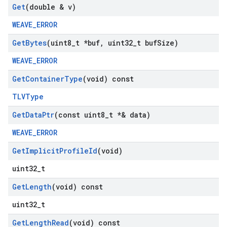
Get
(double & v)
WEAVE_ERROR
Get
Bytes
(uint8
_
t *buf
,
uint32
_
t buf
Size)
WEAVE_ERROR
Get
Container
Type
(void) const
TLVType
Get
Data
Ptr
(const uint8
_
t *& data)
WEAVE_ERROR
Get
Implicit
Profile
Id
(void)
uint32_t
Get
Length
(void) const
uint32_t
Get
Length
Read
(void) const