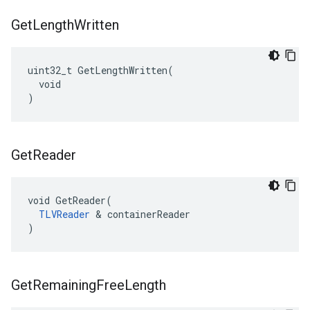
Get
Length
Written
uint32_t GetLengthWritten(

  void

)
Get
Reader
void GetReader(

TLVReader
 & containerReader

)
Get
Remaining
Free
Length