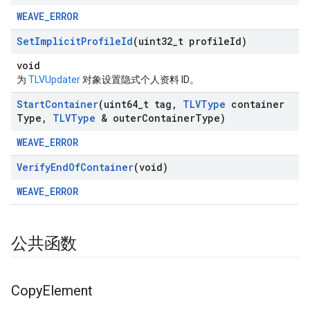
WEAVE_ERROR
Set
Implicit
Profile
Id
(uint32
_
t profile
Id)
void
为
TLVUpdater
对象设置隐式个人资料 ID。
Start
Container
(uint64
_
t tag
,
TLVType
container
Type
,
TLVType
& outer
Container
Type)
WEAVE_ERROR
Verify
End
Of
Container
(void)
WEAVE_ERROR
公共函数
Copy
Element