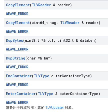
Copy
Element
(
TLVReader
& reader)
WEAVE_ERROR
Copy
Element
(uint64
_
t tag
,
TLVReader
& reader)
WEAVE_ERROR
Dup
Bytes
(uint8
_
t *& buf
,
uint32
_
t & data
Len)
WEAVE_ERROR
Dup
String
(char *& buf)
WEAVE_ERROR
End
Container
(
TLVType
outer
Container
Type)
WEAVE_ERROR
Enter
Container
(
TLVType
& outer
Container
Type)
WEAVE_ERROR
准备用于读取容器元素的
TLVUpdater
对象。