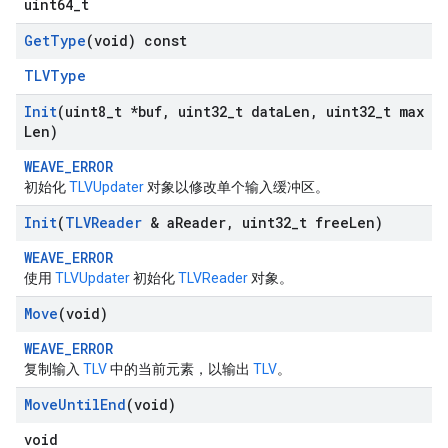
uint64_t
Get
Type
(void) const
TLVType
Init
(uint8
_
t *buf
,
uint32
_
t data
Len
,
uint32
_
t max
Len)
WEAVE_ERROR
初始化
TLVUpdater
对象以修改单个输入缓冲区。
Init
(
TLVReader
& a
Reader
,
uint32
_
t free
Len)
WEAVE_ERROR
使用
TLVUpdater
初始化
TLVReader
对象。
Move
(void)
WEAVE_ERROR
复制输入
TLV
中的当前元素，以输出
TLV
。
Move
Until
End
(void)
void