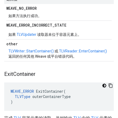
WEAVE
_
NO
_
ERROR
如果方法执行成功。
WEAVE
_
ERROR
_
INCORRECT
_
STATE
如果
TLVUpdater
读取器未位于容器元素上。
other
TLVWriter::StartContainer()
或
TLVReader::EnterContainer()
返回的任何其他 Weave 或平台错误代码。
Exit
Container
WEAVE_ERROR
 ExitContainer(

TLVType
 outerContainerType

)