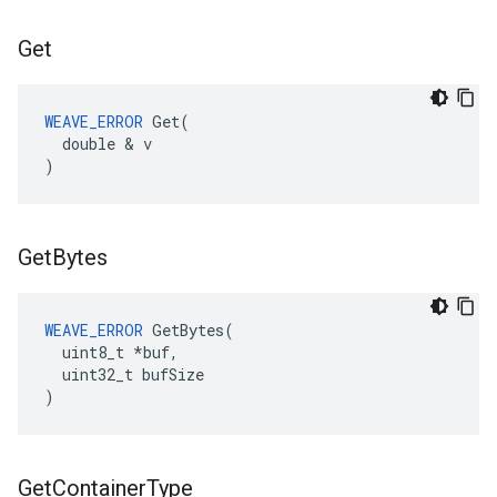
Get
WEAVE_ERROR
 Get(

  double & v

)
Get
Bytes
WEAVE_ERROR
 GetBytes(

  uint8_t *buf,

  uint32_t bufSize

)
Get
Container
Type