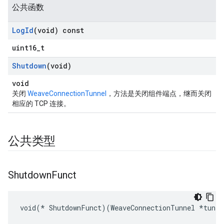
公共函数
Log
Id
(void) const
uint16_t
Shutdown
(void)
void
关闭
WeaveConnectionTunnel
，方法是关闭组件端点，继而关闭
相应的 TCP 连接。
公共类型
Shutdown
Funct
void(* ShutdownFunct)(WeaveConnectionTunnel *tun)