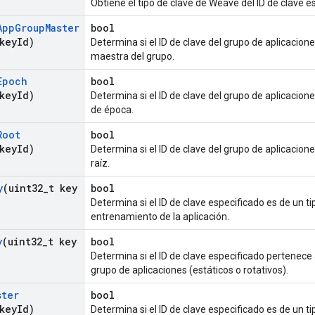
Obtiene el tipo de clave de Weave del ID de clave e
App
Group
Master
bool
key
Id)
Determina si el ID de clave del grupo de aplicacion
maestra del grupo.
Epoch
bool
key
Id)
Determina si el ID de clave del grupo de aplicacion
de época.
Root
bool
key
Id)
Determina si el ID de clave del grupo de aplicacion
raíz.
y
(uint32
_
t key
bool
Determina si el ID de clave especificado es de un ti
entrenamiento de la aplicación.
y
(uint32
_
t key
bool
Determina si el ID de clave especificado pertenece 
grupo de aplicaciones (estáticos o rotativos).
ster
bool
key
Id)
Determina si el ID de clave especificado es de un 