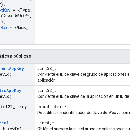
r)
,
ot
Key
= k
Type
_
(2 << k
Shift
_
r)
,
_
Max
= k
Mask
_
áticas públicas
rent
App
Key
uint32_t
ey
Id)
Convierte el ID de clave del grupo de aplicaciones en
aplicación.
tic
App
Key
uint32_t
ey
Id)
Convierte el ID de clave de la aplicación en un ID de 
uint32
_
t key
const char *
Decodifica un identificador de clave de Weave con 
ocal
uint8_t
2
_
t key
Id)
Obtén el número local del grupo de aplicaciones que