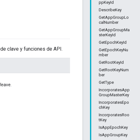
ppKeyId
DescribeKey
GetAppGroupLo
calNumber
GetAppGroupMa
sterKeyId
GetEpochKeyId
 de clave y funciones de API.
GetEpochKeyNu
mber
GetRootKeyId
GetRootKeyNum
ber
GetType
Weave.
IncorporatesApp
GroupMasterKey
IncorporatesEpo
chKey
IncorporatesRoo
tKey
IsAppEpochKey
IsAppGroupKey