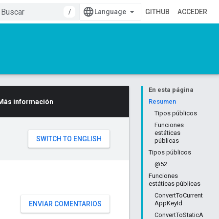
/
GITHUB
ACCEDER
En esta página
Más información
Resumen
Tipos públicos
Funciones
estáticas
públicas
Tipos públicos
@52
Funciones
estáticas públicas
ConvertToCurrent
AppKeyId
ENVIAR COMENTARIOS
ConvertToStaticA