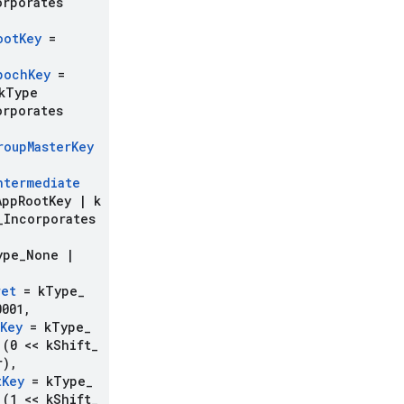
orporates
oot
Key
=
poch
Key
=
k
Type
orporates
roup
Master
Key
ntermediate
App
Root
Key
|
k
_
Incorporates
ype
_
None
|
ret
= k
Type
_
001
,
Key
= k
Type
_
(0 << k
Shift
_
r)
,
t
Key
= k
Type
_
(1 << k
Shift
_