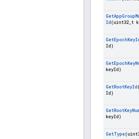
Get
App
Group
M
Id
(uint32
_
t k
Get
Epoch
Key
I
Id)
Get
Epoch
Key
N
key
Id)
Get
Root
Key
Id
Id)
Get
Root
Key
Nu
key
Id)
Get
Type
(uint