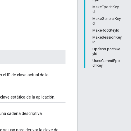
MakeEpochKeyI
d
MakeGeneralKeyI
d
MakeRootKeyId
MakeSessionKey
Id
UpdateEpochKe
yId
UsesCurrentEpo
chKey
 el ID de clave actual de la
clave estática de la aplicación.
una cadena descriptiva.
 se usó para derivar la clave de