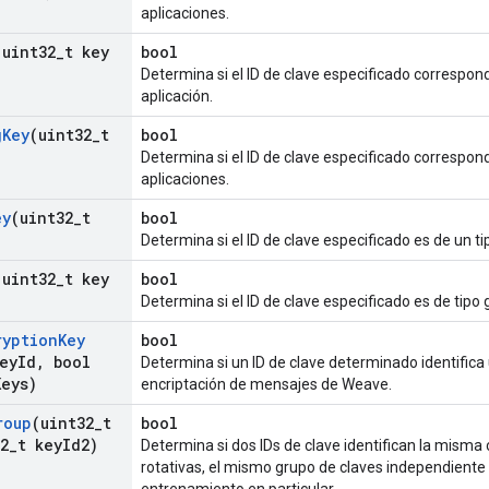
aplicaciones.
(uint32
_
t key
bool
Determina si el ID de clave especificado corresponde
aplicación.
g
Key
(uint32
_
t
bool
Determina si el ID de clave especificado correspond
aplicaciones.
ey
(uint32
_
t
bool
Determina si el ID de clave especificado es de un ti
(uint32
_
t key
bool
Determina si el ID de clave especificado es de tipo 
ryption
Key
bool
ey
Id
,
bool
Determina si un ID de clave determinado identifica
Keys)
encriptación de mensajes de Weave.
roup
(uint32
_
t
bool
2
_
t key
Id2)
Determina si dos IDs de clave identifican la misma 
rotativas, el mismo grupo de claves independiente 