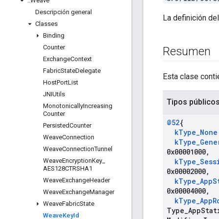
::
Weave
Descripción general
La definición de
Classes
Binding
Counter
Resumen
Exchange
Context
Fabric
State
Delegate
Esta clase conti
Host
Port
List
JNIUtils
Tipos público
Monotonically
Increasing
Counter
@52
{
Persisted
Counter
k
Type
_
None
Weave
Connection
k
Type
_
Gene
Weave
Connection
Tunnel
0x00001000
,
Weave
Encryption
Key
_
k
Type
_
Sess
AES128CTRSHA1
0x00002000
,
Weave
Exchange
Header
k
Type
_
App
S
0x00004000
,
Weave
Exchange
Manager
k
Type
_
App
R
Weave
Fabric
State
Type
_
App
Stat
Weave
Key
Id