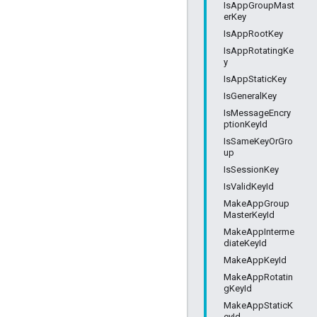
IsAppGroupMast
erKey
IsAppRootKey
IsAppRotatingKe
y
IsAppStaticKey
IsGeneralKey
IsMessageEncry
ptionKeyId
IsSameKeyOrGro
up
IsSessionKey
IsValidKeyId
MakeAppGroup
MasterKeyId
MakeAppInterme
diateKeyId
MakeAppKeyId
MakeAppRotatin
gKeyId
MakeAppStaticK
eyId