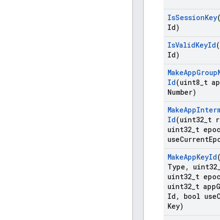
Is
Session
Key
Id)
Is
Valid
Key
Id
Id)
Make
App
Group
Id
(uint8
_
t a
Number)
Make
App
Inter
Id
(uint32
_
t r
uint32
_
t epo
use
Current
Ep
Make
App
Key
Id
Type
,
uint32
uint32
_
t epo
uint32
_
t app
Id
,
bool use
Key)