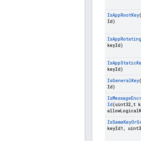
Is
App
Root
Key
Id)
Is
App
Rotatin
key
Id)
Is
App
Static
K
key
Id)
Is
General
Key
Id)
Is
Message
Enc
Id
(uint32
_
t k
allow
Logical
Is
Same
Key
Or
G
key
Id1
,
uint3