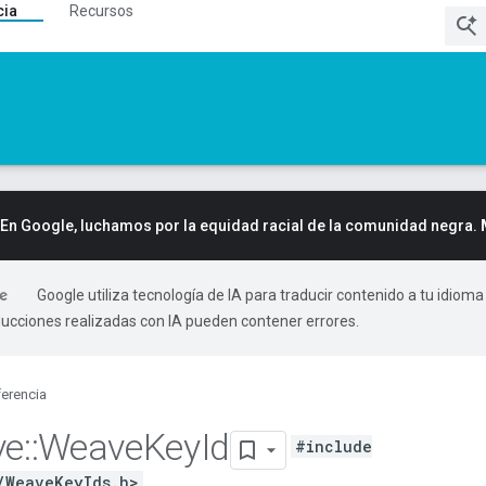
cia
Recursos
En Google, luchamos por la equidad racial de la comunidad negra.
Google utiliza tecnología de IA para traducir contenido a tu idioma
ducciones realizadas con IA pueden contener errores.
erencia
ve
::
Weave
Key
Id
#include
/WeaveKeyIds.h>