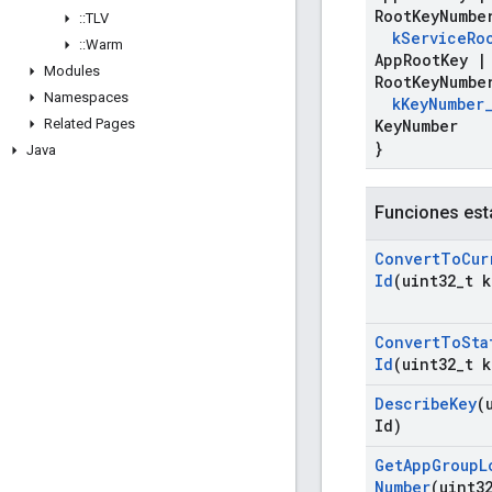
Root
Key
Numbe
::
TLV
k
Service
Ro
::
Warm
App
Root
Key
|
Modules
Root
Key
Numbe
Namespaces
k
Key
Number
Related Pages
Key
Number
}
Java
Funciones est
Convert
To
Cur
Id
(uint32
_
t k
Convert
To
Sta
Id
(uint32
_
t k
Describe
Key
(
Id)
Get
App
Group
L
Number
(uint3