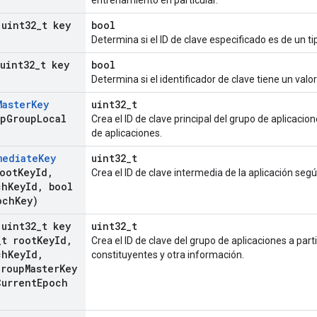
entrenamiento en particular.
(uint32
_
t key
bool
Determina si el ID de clave especificado es de un ti
(uint32
_
t key
bool
Determina si el identificador de clave tiene un valor 
Master
Key
uint32_t
pp
Group
Local
Crea el ID de clave principal del grupo de aplicaci
de aplicaciones.
mediate
Key
uint32_t
oot
Key
Id
,
Crea el ID de clave intermedia de la aplicación segú
ch
Key
Id
,
bool
och
Key)
(uint32
_
t key
uint32_t
_
t root
Key
Id
,
Crea el ID de clave del grupo de aplicaciones a parti
ch
Key
Id
,
constituyentes y otra información.
Group
Master
Key
Current
Epoch