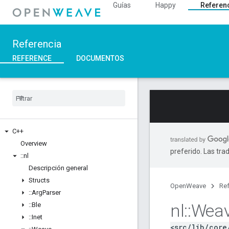
Guías
Happy
Referen
Referencia
REFERENCE
DOCUMENTOS
C++
Overview
preferido. Las tra
::
nl
Descripción general
Structs
OpenWeave
Ref
::
Arg
Parser
nl
::
Wea
::
Ble
::
Inet
<src/lib/core