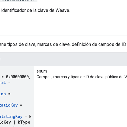
l identificador de la clave de Weave.
ene tipos de clave, marcas de clave, definición de campos de ID
s
enum
= 0x00000000
,
Campos, marcas y tipos de ID de clave pública de 
ral
=
ion
=
tatic
Key
=
otating
Key
= k
ic
Key
|
k
Type