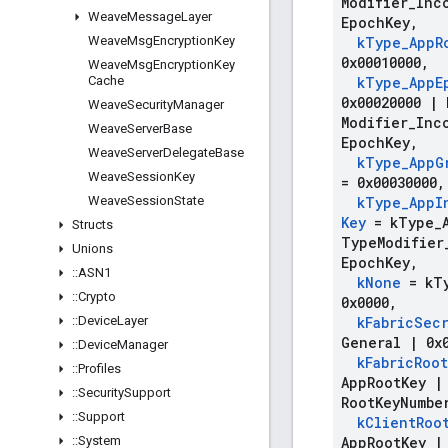
Modifier
_
Inc
Weave
Message
Layer
Epoch
Key
,
Weave
Msg
Encryption
Key
k
Type
_
App
R
0x00010000
,
Weave
Msg
Encryption
Key
Cache
k
Type
_
App
E
0x00020000
|
Weave
Security
Manager
Modifier
_
Inc
Weave
Server
Base
Epoch
Key
,
Weave
Server
Delegate
Base
k
Type
_
App
G
Weave
Session
Key
= 0x00030000
,
Weave
Session
State
k
Type
_
App
I
Key
= k
Type
_
Structs
Type
Modifier
Unions
Epoch
Key
,
::
ASN1
k
None
= k
T
::
Crypto
0x0000
,
::
Device
Layer
k
Fabric
Sec
General
|
0x0
::
Device
Manager
k
Fabric
Root
::
Profiles
App
Root
Key
|
::
Security
Support
Root
Key
Numbe
::
Support
k
Client
Roo
::
System
App
Root
Key
|