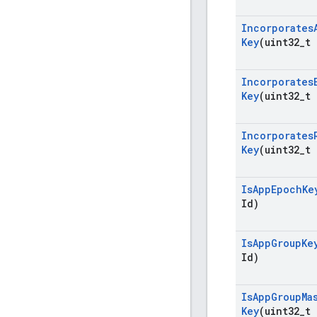
Incorporates
Key
(uint32
_
t 
Incorporates
Key
(uint32
_
t 
Incorporates
Key
(uint32
_
t 
Is
App
Epoch
Ke
Id)
Is
App
Group
Ke
Id)
Is
App
Group
Ma
Key
(uint32
_
t 