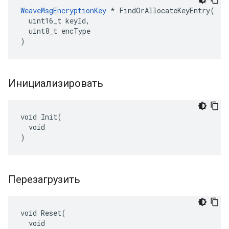
WeaveMsgEncryptionKey
 * FindOrAllocateKeyEntry(

  uint16_t keyId,

  uint8_t encType

)
Инициализировать
void Init(

  void

)
Перезагрузить
void Reset(

  void
