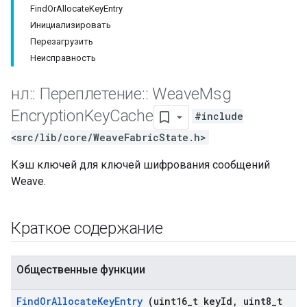
FindOrAllocateKeyEntry
Инициализировать
Перезагрузить
Неисправность
нл
::
Переплетение
::
Weave
Msg
Encryption
Key
Cache
#include
<src/lib/core/WeaveFabricState.h>
Кэш ключей для ключей шифрования сообщений
Weave.
Краткое содержание
Общественные функции
Find
Or
Allocate
Key
Entry
(uint16
_
t key
Id
,
uint8
_
t