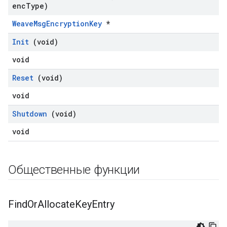
enc
Type)
WeaveMsgEncryptionKey
*
Init
(void)
void
Reset
(void)
void
Shutdown
(void)
void
Общественные функции
Find
Or
Allocate
Key
Entry