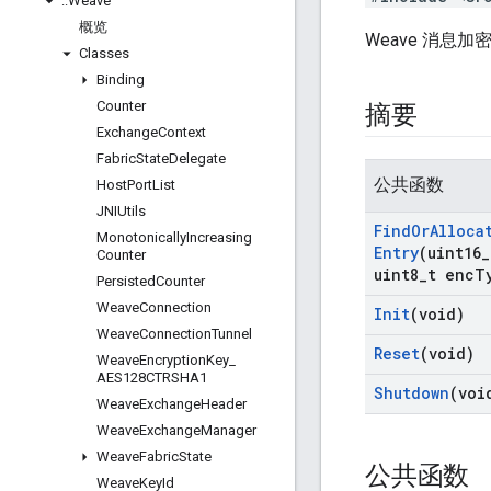
::
Weave
概览
Weave 消息
Classes
Binding
Counter
摘要
Exchange
Context
Fabric
State
Delegate
公共函数
Host
Port
List
JNIUtils
Find
Or
Alloca
Monotonically
Increasing
Entry
(uint16
_
Counter
uint8
_
t enc
T
Persisted
Counter
Weave
Connection
Init
(void)
Weave
Connection
Tunnel
Reset
(void)
Weave
Encryption
Key
_
AES128CTRSHA1
Shutdown
(voi
Weave
Exchange
Header
Weave
Exchange
Manager
Weave
Fabric
State
公共函数
Weave
Key
Id