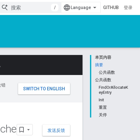
/
GITHUB
登录
本页内容
。
摘要
公共函数
公共函数
含错
FindOrAllocateK
eyEntry
Init
重置
关停
che
发送反馈