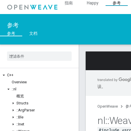
指南
Happy
参考
参考
参考
文档
C++
Overview
误。
::
nl
概览
Structs
OpenWeave
参
::
Arg
Parser
nl
::
Wea
::
Ble
::
Inet
#include <sr