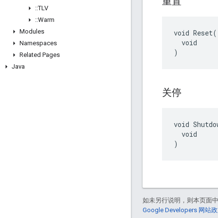
重置
::
TLV
::
Warm
Modules
void Reset(

  void

Namespaces
)
Related Pages
Java
关停
void Shutdow
  void

)
如未另行说明，则本页面
Google Developers 网站