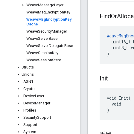
Weave
Message
Layer
Weave
Msg
Encryption
Key
Find
Or
Alloca
Weave
Msg
Encryption
Key
Cache
Weave
Security
Manager
WeaveMsgEnc
Weave
Server
Base
  uint16_t k
Weave
Server
Delegate
Base
  uint8_t e
Weave
Session
Key
)
Weave
Session
State
Structs
Unions
Init
::
ASN1
::
Crypto
::
Device
Layer
void Init(

::
Device
Manager
  void

)
::
Profiles
::
Security
Support
::
Support
::
System