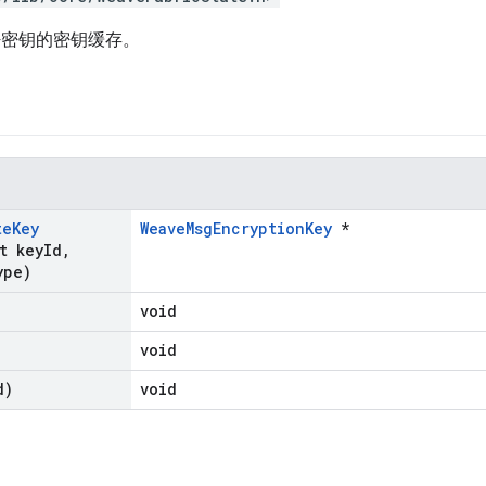
加密密钥的密钥缓存。
te
Key
WeaveMsgEncryptionKey
*
t key
Id
,
ype)
void
void
d)
void