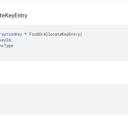
te
Key
Entry
ryptionKey
 * FindOrAllocateKeyEntry(

eyId,

ncType
