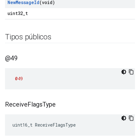
New
Message
Id
(void)
uint32_t
Tipos públicos
@49
@49
Receive
Flags
Type
uint16_t ReceiveFlagsType