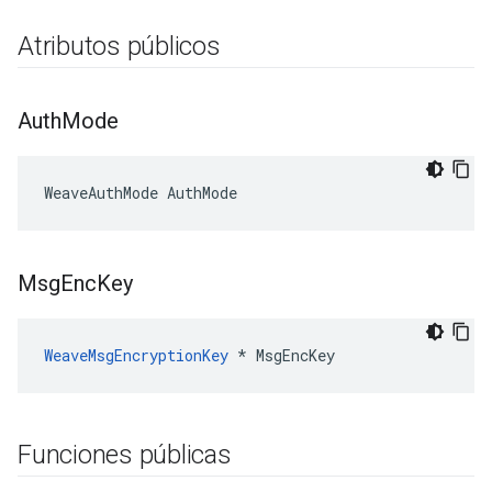
Atributos públicos
Auth
Mode
WeaveAuthMode AuthMode
Msg
Enc
Key
WeaveMsgEncryptionKey
 * MsgEncKey
Funciones públicas