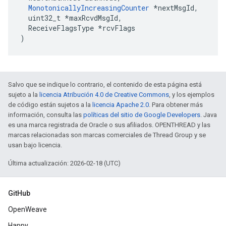
MonotonicallyIncreasingCounter
 *nextMsgId,

  uint32_t *maxRcvdMsgId,

  ReceiveFlagsType *rcvFlags

)
Salvo que se indique lo contrario, el contenido de esta página está
sujeto a la
licencia Atribución 4.0 de Creative Commons
, y los ejemplos
de código están sujetos a la
licencia Apache 2.0
. Para obtener más
información, consulta las
políticas del sitio de Google Developers
. Java
es una marca registrada de Oracle o sus afiliados. OPENTHREAD y las
marcas relacionadas son marcas comerciales de Thread Group y se
usan bajo licencia.
Última actualización: 2026-02-18 (UTC)
GitHub
OpenWeave
Happy