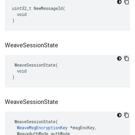
uint32_t NewMessageId(

  void

)
Weave
Session
State
 WeaveSessionState(

  void

)
Weave
Session
State
 WeaveSessionState(

WeaveMsgEncryptionKey
 *msgEncKey,

  WeaveAuthMode authMode,
