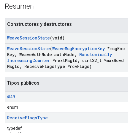
Resumen
Constructores y destructores
Weave
Session
State
(void)
Weave
Session
State
(
Weave
Msg
Encryption
Key
*msg
Enc
Key
,
Weave
Auth
Mode auth
Mode
,
Monotonically
Increasing
Counter
*next
Msg
Id
,
uint32
_
t *max
Rcvd
Msg
Id
,
Receive
Flags
Type *rcv
Flags)
Tipos públicos
@49
enum
Receive
Flags
Type
typedef