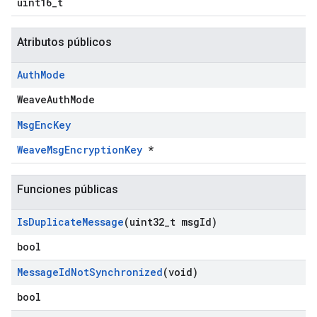
uint16_t
Atributos públicos
Auth
Mode
WeaveAuthMode
Msg
Enc
Key
WeaveMsgEncryptionKey
*
Funciones públicas
Is
Duplicate
Message
(uint32
_
t msg
Id)
bool
Message
Id
Not
Synchronized
(void)
bool