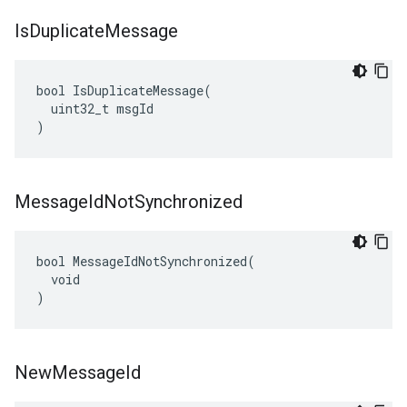
Is
Duplicate
Message
bool IsDuplicateMessage(

  uint32_t msgId

)
Message
Id
Not
Synchronized
bool MessageIdNotSynchronized(

  void

)
New
Message
Id